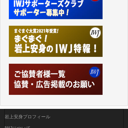
かねてよりIWJが発してきた膨大な取材記事や解説記
事、そして各界の方々とのインタビューは大袈裟では
なく、極めて重要な知的財産だと思っています。
Windows7の頃はIWJの動画もRealPlayerで録画でき
て、かなりの動画をDVDに焼きこんで保存していま
した。
しかし、それが出来なくなって以降はExcelなどを使
ってハイパーリンクを張り、重要と思われる記事にい
つでも簡単にアクセスできるようにして来ました。し
かし、それができるのもコンテンツがサーバーに保存
されているからこそのことであり、そのサーバーが使
えなくなってしまえば二度と視ることが出来なくなっ
てしまいます。
「何とかしなければ、何とかしてほしい。」と思いな
がらも前述した事情でどうにもならない自分の非力に
歯ぎしりするばかりです。（T.M.様）
いつもまともな報道、ありがとうございます。（新城
岩上安身プロフィール
靖 様）