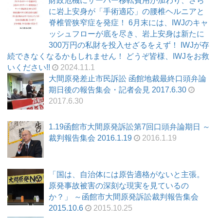
財政危機にサーバー移転費用が加わり、さら
に岩上安身が「手術適応」の腰椎ヘルニアと
脊椎管狭窄症を発症！ 6月末には、IWJのキャ
ッシュフローが底を尽き、岩上安身は新たに
300万円の私財を投入せざるをえず！ IWJが存
続できなくなるかもしれません！ どうぞ皆様、IWJをお救
いください!!
2024.11.1
大間原発差止市民訴訟 函館地裁最終口頭弁論
期日後の報告集会・記者会見 2017.6.30
2017.6.30
1.19函館市大間原発訴訟第7回口頭弁論期日 ～
裁判報告集会 2016.1.19
2016.1.19
「国は、自治体には原告適格がないと主張。
原発事故被害の深刻な現実を見ているの
か？」 ～函館市大間原発訴訟裁判報告集会
2015.10.6
2015.10.25