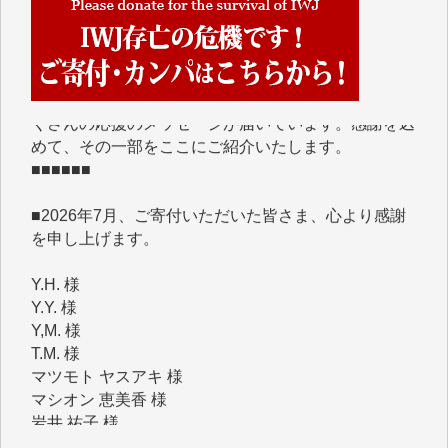
■■■■■■
IWJには、ご寄付・カンパをいただいた方々より、た
くさんの応援のメッセージが届いています。感謝を込
めて、その一部をここにご紹介いたします。
■■■■■■
■2026年7月、ご寄付いただいた皆さま、心より感謝
を申し上げます。
Y.H. 様
Y.Y. 様
Y,M. 様
T.M. 様
マツモト ヤスアキ 様
マシオン 恵美香 様
岩井 祐子 様
吉村 隆子 様
新城 靖 様
青木 要 様