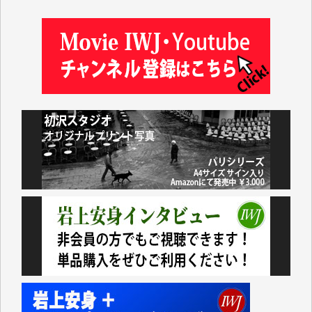
井出 隆太 様
及川昭男 様
岩井祐子 様
藤田英之 様
藤岡比左志 様
井出 隆太 様
小池説夫 様
アオキカナメ 様
諸般の事情によりIWJ会費払えず今は非会員です。市
民側に立つ講演会にIWJのカメラマンをよく拝見して
おります。コンテンツが失われるのはあまりにもった
いない。少しでもお役立てください。（H.O.様）
今日、僅かですがカンパしました。（T.M.様）
今日、僅かですがカンパしました。IWJの危機を乗り
切るには到底及ばない額ですが病気の妻を抱えている
私にとっては精一杯のカンパです。