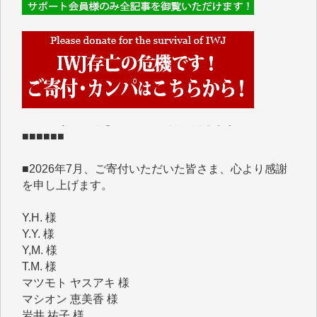
■■■■■■
IWJには、ご寄付・カンパをいただいた方々より、た
くさんの応援のメッセージが届いています。感謝を込
めて、その一部をここにご紹介いたします。
■■■■■■
■2026年7月、ご寄付いただいた皆さま、心より感謝
を申し上げます。
Y.H. 様
Y.Y. 様
Y,M. 様
T.M. 様
マツモト ヤスアキ 様
マシオン 恵美香 様
岩井 祐子 様
吉村 隆子 様