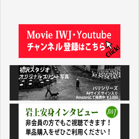
松本益美 様
井出 隆太 様
及川昭男 様
岩井祐子 様
藤田英之 様
藤岡比左志 様
井出 隆太 様
小池説夫 様
アオキカナメ 様
諸般の事情によりIWJ会費払えず今は非会員です。市
民側に立つ講演会にIWJのカメラマンをよく拝見して
おります。コンテンツが失われるのはあまりにもった
いない。少しでもお役立てください。（H.O.様）
今日、僅かですがカンパしました。（T.M.様）
今日、僅かですがカンパしました。IWJの危機を乗り
切るには到底及ばない額ですが病気の妻を抱えている