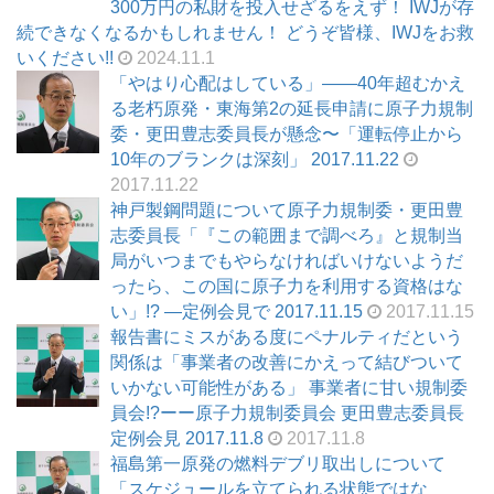
300万円の私財を投入せざるをえず！ IWJが存
続できなくなるかもしれません！ どうぞ皆様、IWJをお救
いください!!
2024.11.1
「やはり心配はしている」――40年超むかえ
る老朽原発・東海第2の延長申請に原子力規制
委・更田豊志委員長が懸念〜「運転停止から
10年のブランクは深刻」 2017.11.22
2017.11.22
神戸製鋼問題について原子力規制委・更田豊
志委員長「『この範囲まで調べろ』と規制当
局がいつまでもやらなければいけないようだ
ったら、この国に原子力を利用する資格はな
い」!? ―定例会見で 2017.11.15
2017.11.15
報告書にミスがある度にペナルティだという
関係は「事業者の改善にかえって結びついて
いかない可能性がある」 事業者に甘い規制委
員会!?ーー原子力規制委員会 更田豊志委員長
定例会見 2017.11.8
2017.11.8
福島第一原発の燃料デブリ取出しについて
「スケジュールを立てられる状態ではな