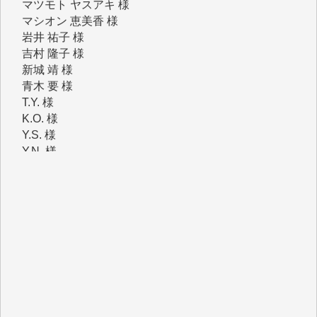
吉村 隆子 様
新城 靖 様
青木 要 様
T.Y. 様
K.O. 様
Y.S. 様
Y.N. 様
y.m. 様
R.N. 様
J.M. 様
T.N. 様
Y.T. 様
T.K. 様
ASAKO TAKAESU 様
マシオン恵美香 様
平野智生 様
山本賢二 様
吉住俊昭 様
徳山匡 様
金 盛起 様