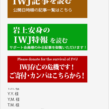
■■■■■■
IWJには、ご寄付・カンパをいただいた方々より、た
くさんの応援のメッセージが届いています。感謝を込
めて、その一部をここにご紹介いたします。
■■■■■■
■2026年7月、ご寄付いただいた皆さま、心より感謝
を申し上げます。
Y.H. 様
Y.Y. 様
Y,M. 様
T.M. 様
マツモト ヤスアキ 様
マシオン 恵美香 様
岩井 祐子 様