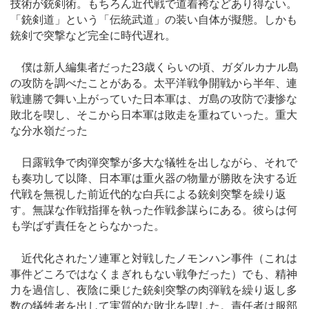
技術が銃剣術。もちろん近代戦で道着袴などあり得ない。
「銃剣道」という「伝統武道」の装い自体が擬態。しかも
銃剣で突撃など完全に時代遅れ。
僕は新人編集者だった23歳くらいの頃、ガダルカナル島
の攻防を調べたことがある。太平洋戦争開戦から半年、連
戦連勝で舞い上がっていた日本軍は、ガ島の攻防で凄惨な
敗北を喫し、そこから日本軍は敗走を重ねていった。重大
な分水嶺だった
日露戦争で肉弾突撃が多大な犠牲を出しながら、それで
も奏功して以降、日本軍は重火器の物量が勝敗を決する近
代戦を無視した前近代的な白兵による銃剣突撃を繰り返
す。無謀な作戦指揮を執った作戦参謀らにある。彼らは何
も学ばず責任をとらなかった。
近代化されたソ連軍と対戦したノモンハン事件（これは
事件どころではなくまぎれもない戦争だった）でも、精神
力を過信し、夜陰に乗じた銃剣突撃の肉弾戦を繰り返し多
数の犠牲者を出して実質的な敗北を喫した。責任者は服部