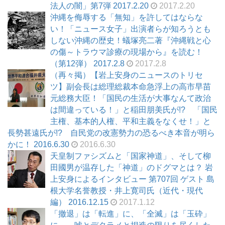
法人の闇」第7弾 2017.2.20
2017.2.20
沖縄を侮辱する「無知」を許してはならな
い！「ニュース女子」出演者らが知ろうとも
しない沖縄の歴史！蟻塚亮二著『沖縄戦と心
の傷～トラウマ診療の現場から』を読む！
（第12弾） 2017.2.8
2017.2.8
（再々掲）【岩上安身のニュースのトリセ
ツ】副会長は総理総裁本命急浮上の高市早苗
元総務大臣！「国民の生活が大事なんて政治
は間違っている！」と稲田朋美氏が!? 「国民
主権、基本的人権、平和主義をなくせ！」と
長勢甚遠氏が!? 自民党の改憲勢力の恐るべき本音が明ら
かに！ 2016.6.30
2016.6.30
天皇制ファシズムと「国家神道」、そして柳
田國男が温存した「神道」のドグマとは？ 岩
上安身によるインタビュー 第707回 ゲスト 島
根大学名誉教授・井上寛司氏（近代・現代
編） 2016.12.15
2017.1.12
「撤退」は「転進」に、「全滅」は「玉砕」