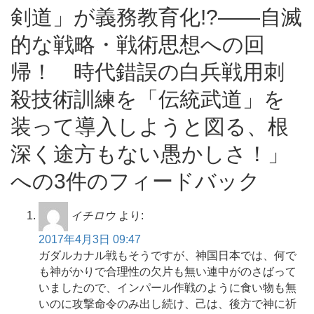
剣道」が義務教育化!?――自滅
的な戦略・戦術思想への回
帰！ 時代錯誤の白兵戦用刺
殺技術訓練を「伝統武道」を
装って導入しようと図る、根
深く途方もない愚かしさ！」
への3件のフィードバック
イチロウ
より:
2017年4月3日 09:47
ガダルカナル戦もそうですが、神国日本では、何で
も神がかりで合理性の欠片も無い連中がのさばって
いましたので、インパール作戦のように食い物も無
いのに攻撃命令のみ出し続け、己は、後方で神に祈