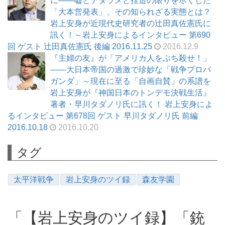
に――嘘とデタラメと捏造の限りを尽くした
「大本営発表」、その知られざる実態とは？
岩上安身が近現代史研究者の辻田真佐憲氏に
訊く！～岩上安身によるインタビュー 第690
回 ゲスト 辻田真佐憲氏 後編 2016.11.25
2016.12.9
『主婦の友』が「アメリカ人をぶち殺せ！」
――大日本帝国の過激で珍妙な「戦争プロパ
ガンダ」～現在に至る「自画自賛」の系譜を
岩上安身が『神国日本のトンデモ決戦生活』
著者・早川タダノリ氏に訊く！ 岩上安身によ
るインタビュー 第678回 ゲスト 早川タダノリ氏 前編
2016.10.18
2016.10.20
タグ
太平洋戦争
岩上安身のツイ録
森友学園
「【岩上安身のツイ録】「銃