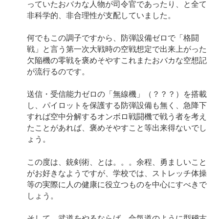
っていたおバカな人物が司令官であったり、と全て
非科学的、非合理性が支配していました。
何でもこの調子ですから、防弾設備ゼロで「格闘
戦」と言う第一次大戦時の空戦想定で出来上がった
欠陥機の零戦を褒めそやすこれまたおバカな空想記
が流行るのです。
送信・受信能力ゼロの「無線機」（？？？）を搭載
し、パイロットを保護する防弾設備も無く、急降下
すれば空中分解するオンボロ戦闘機で戦う者を考え
たことがあれば、褒めそやすこと等出来得ないでし
ょう。
この度は、銃剣術、とは。。。余程、勇ましいこと
がお好きなようですが、学校では、ストレッチ体操
等の実際に人の健康に役立つものを中心にすべきで
しょう。
そして、武道をやるならば、合気道のように型稽古