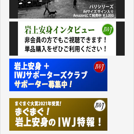
切るには到底及ばない額ですが病気の妻を抱えている
私にとっては精一杯のカンパです。
かねてよりIWJが発してきた膨大な取材記事や解説記
事、そして各界の方々とのインタビューは大袈裟では
なく、極めて重要な知的財産だと思っています。
Windows7の頃はIWJの動画もRealPlayerで録画でき
て、かなりの動画をDVDに焼きこんで保存していま
した。
しかし、それが出来なくなって以降はExcelなどを使
ってハイパーリンクを張り、重要と思われる記事にい
つでも簡単にアクセスできるようにして来ました。し
かし、それができるのもコンテンツがサーバーに保存
されているからこそのことであり、そのサーバーが使
えなくなってしまえば二度と視ることが出来なくなっ
てしまいます。
「何とかしなければ、何とかしてほしい。」と思いな
がらも前述した事情でどうにもならない自分の非力に
歯ぎしりするばかりです。（T.M.様）