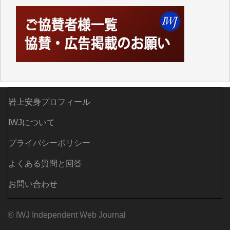
いつもまともな報道、ありがとうございます。（新城
靖 様）
岩上安身プロフィール
IWJについて
プライバシーポリシー
よくある質問と回答
お問い合わせ
© IWJ Independent Web Journal