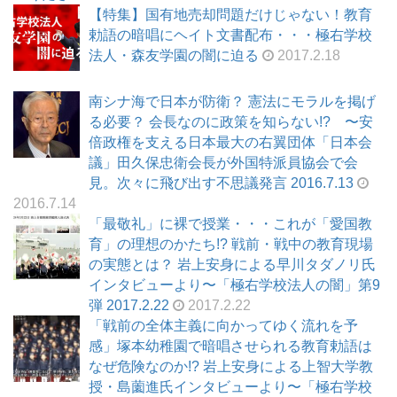
【特集】国有地売却問題だけじゃない！教育
勅語の暗唱にヘイト文書配布・・・極右学校
法人・森友学園の闇に迫る
2017.2.18
南シナ海で日本が防衛？ 憲法にモラルを掲げ
る必要？ 会長なのに政策を知らない!? 〜安
倍政権を支える日本最大の右翼団体「日本会
議」田久保忠衛会長が外国特派員協会で会
見。次々に飛び出す不思議発言 2016.7.13
2016.7.14
「最敬礼」に裸で授業・・・これが「愛国教
育」の理想のかたち!? 戦前・戦中の教育現場
の実態とは？ 岩上安身による早川タダノリ氏
インタビューより〜「極右学校法人の闇」第9
弾 2017.2.22
2017.2.22
「戦前の全体主義に向かってゆく流れを予
感」塚本幼稚園で暗唱させられる教育勅語は
なぜ危険なのか!? 岩上安身による上智大学教
授・島薗進氏インタビューより〜「極右学校