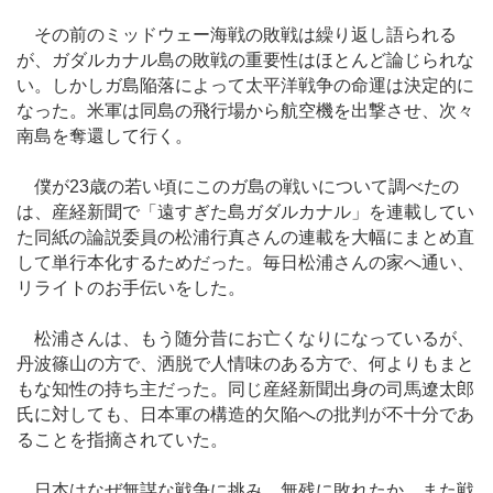
その前のミッドウェー海戦の敗戦は繰り返し語られる
が、ガダルカナル島の敗戦の重要性はほとんど論じられな
い。しかしガ島陥落によって太平洋戦争の命運は決定的に
なった。米軍は同島の飛行場から航空機を出撃させ、次々
南島を奪還して行く。
僕が23歳の若い頃にこのガ島の戦いについて調べたの
は、産経新聞で「遠すぎた島ガダルカナル」を連載してい
た同紙の論説委員の松浦行真さんの連載を大幅にまとめ直
して単行本化するためだった。毎日松浦さんの家へ通い、
リライトのお手伝いをした。
松浦さんは、もう随分昔にお亡くなりになっているが、
丹波篠山の方で、洒脱で人情味のある方で、何よりもまと
もな知性の持ち主だった。同じ産経新聞出身の司馬遼太郎
氏に対しても、日本軍の構造的欠陥への批判が不十分であ
ることを指摘されていた。
日本はなぜ無謀な戦争に挑み、無残に敗れたか、また戦