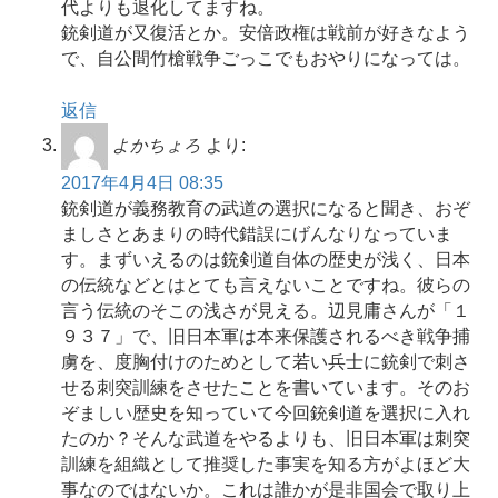
代よりも退化してますね。
銃剣道が又復活とか。安倍政権は戦前が好きなよう
で、自公間竹槍戦争ごっこでもおやりになっては。
返信
よかちょろ
より:
2017年4月4日 08:35
銃剣道が義務教育の武道の選択になると聞き、おぞ
ましさとあまりの時代錯誤にげんなりなっていま
す。まずいえるのは銃剣道自体の歴史が浅く、日本
の伝統などとはとても言えないことですね。彼らの
言う伝統のそこの浅さが見える。辺見庸さんが「１
９３７」で、旧日本軍は本来保護されるべき戦争捕
虜を、度胸付けのためとして若い兵士に銃剣で刺さ
せる刺突訓練をさせたことを書いています。そのお
ぞましい歴史を知っていて今回銃剣道を選択に入れ
たのか？そんな武道をやるよりも、旧日本軍は刺突
訓練を組織として推奨した事実を知る方がよほど大
事なのではないか。これは誰かが是非国会で取り上