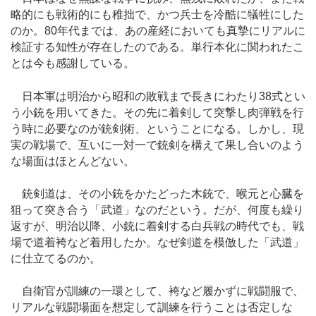
略的にも戦術的にも稚拙で、かつ兵士を冷酷に犠牲にした
のか。80年代までは、あの産経においても真摯にリアルに
検証する知性が存在したのである。単行本化に関われたこ
とは今も感謝している。
日本軍は明治から昭和の敗戦まで長きにわたり38式とい
う小銃を用いてきた。その先に着剣して突撃し肉弾戦を行
う時に必要なのが銃剣術、ということになる。しかし、現
実の戦場で、互いに一対一で銃剣を構えて果し合いのよう
な場面はほとんどない。
銃剣道は、その小銃をかたどった木銃で、喉元と心臓を
狙って突き合う「武道」なのだという。だが、何度も繰り
返すが、明治以降、小銃に着剣する白兵戦の時代でも、戦
場で道着袴など着用したか。なぜ剣道を模倣した「武道」
に仕立てるのか。
自衛官が訓練の一環として、袴など履かずに戦闘服で、
リアルな戦闘場面を想定して訓練を行うことは否定しな