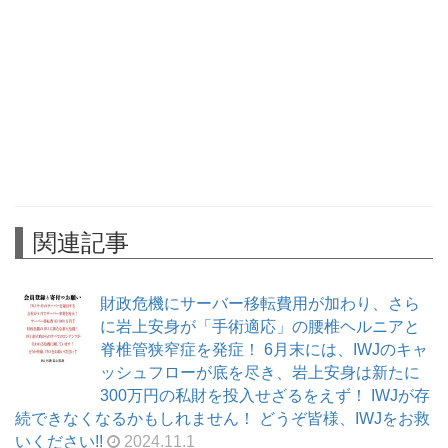
関連記事
財政危機にサーバー移転費用が加わり、さら
に岩上安身が「手術適応」の腰椎ヘルニアと
脊椎管狭窄症を発症！ 6月末には、IWJのキャ
ッシュフローが底を尽き、岩上安身は新たに
300万円の私財を投入せざるをえず！ IWJが存
続できなくなるかもしれません！ どうぞ皆様、IWJをお救
いください!!
2024.11.1