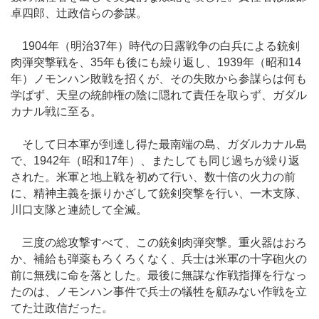
卓四郎、辻政信らの参謀。
1904年（明治37年）時代の日露戦争の白兵による銃剣
肉弾突撃戦を、35年も後にも繰り返し、1939年（昭和14
年）ノモンハン敗戦を招くが、その失敗から参謀らは何も
学ばず、天皇の統帥権の陰に隠れて責任を取らず、ガダル
カナル戦に至る。
そして日本軍が到達し得た最南端の島、ガダルカナル島
で、1942年（昭和17年）、またしても同じ過ちが繰り返
された。米軍と地上戦を初めて行い、数十倍の火力の前
に、精神主義を振りかざして銃剣突撃を行い、一木支隊、
川口支隊と連続して全滅。
三度の総攻撃すべて、この銃剣肉弾突撃。重火器はおろ
か、補給も弾薬もろくろくなく、兵士は米軍の十字砲火の
前に無残に命を落とした。最後に無謀な作戦指揮を行なっ
たのは、ノモンハン事件で兵士の犠牲を顧みない作戦を立
てた辻政信だった。