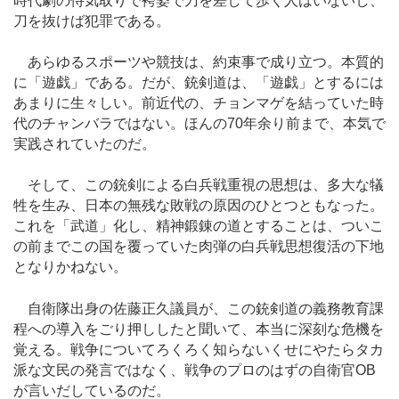
時代劇の侍気取りで袴姿で刀を差して歩く人はいないし、
刀を抜けば犯罪である。
あらゆるスポーツや競技は、約束事で成り立つ。本質的
に「遊戯」である。だが、銃剣道は、「遊戯」とするには
あまりに生々しい。前近代の、チョンマゲを結っていた時
代のチャンバラではない。ほんの70年余り前まで、本気で
実践されていたのだ。
そして、この銃剣による白兵戦重視の思想は、多大な犠
牲を生み、日本の無残な敗戦の原因のひとつともなった。
これを「武道」化し、精神鍛錬の道とすることは、ついこ
の前までこの国を覆っていた肉弾の白兵戦思想復活の下地
となりかねない。
自衛隊出身の佐藤正久議員が、この銃剣道の義務教育課
程への導入をごり押ししたと聞いて、本当に深刻な危機を
覚える。戦争についてろくろく知らないくせにやたらタカ
派な文民の発言ではなく、戦争のプロのはずの自衛官OB
が言いだしているのだ。