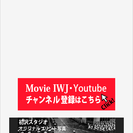
塩川 晃平 様
松本益美 様
井出 隆太 様
及川昭男 様
岩井祐子 様
藤田英之 様
藤岡比左志 様
井出 隆太 様
小池説夫 様
アオキカナメ 様
諸般の事情によりIWJ会費払えず今は非会員です。市
民側に立つ講演会にIWJのカメラマンをよく拝見して
おります。コンテンツが失われるのはあまりにもった
いない。少しでもお役立てください。（H.O.様）
今日、僅かですがカンパしました。（T.M.様）
今日、僅かですがカンパしました。IWJの危機を乗り