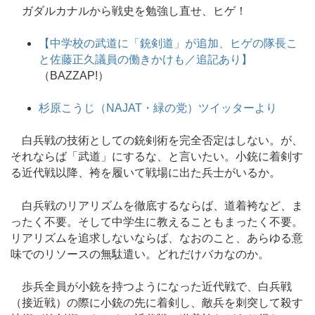
ガダルカナルから戦史を勉強し直せ、ヒゲ！
【中学校の武道に「銃剣道」が追加、ヒゲの隊長こ
と佐藤正久議員の働きかけも／追記あり】
（BAZZAP!）
杉原こうじ（NAJAT・緑の党）ツイッターより
白兵戦の技術としての銃剣術を完全否定はしない。が、
それならば「武道」にするな、と言いたい。小銃に着剣す
る近代戦以降、袴を履いて戦場に出た兵士がいるか。
白兵戦のリアリズムを徹底するならば、道着袴など、ま
ったく不要。そして中学生に教えることもまったく不要。
リアリズムを追求しないならば、なおのこと、あらゆる意
味でのリソースの無駄遣い。どれだけバカなのか。
歩兵全員が小銃を持つようになった近代戦で、白兵戦
（接近戦）の際に小銃の先に着剣し、敵兵を刺突して殺す