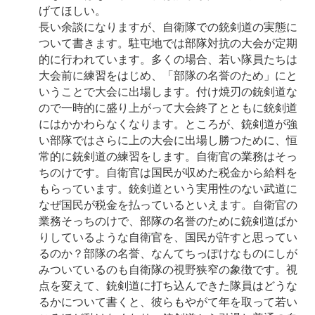
げてほしい。
長い余談になりますが、自衛隊での銃剣道の実態に
ついて書きます。駐屯地では部隊対抗の大会が定期
的に行われています。多くの場合、若い隊員たちは
大会前に練習をはじめ、「部隊の名誉のため」にと
いうことで大会に出場します。付け焼刃の銃剣道な
ので一時的に盛り上がって大会終了とともに銃剣道
にはかかわらなくなります。ところが、銃剣道が強
い部隊ではさらに上の大会に出場し勝つために、恒
常的に銃剣道の練習をします。自衛官の業務はそっ
ちのけです。自衛官は国民が収めた税金から給料を
もらっています。銃剣道という実用性のない武道に
なぜ国民が税金を払っているといえます。自衛官の
業務そっちのけで、部隊の名誉のために銃剣道ばか
りしているような自衛官を、国民が許すと思ってい
るのか？部隊の名誉、なんてちっぽけなものにしが
みついているのも自衛隊の視野狭窄の象徴です。視
点を変えて、銃剣道に打ち込んできた隊員はどうな
るかについて書くと、彼らもやがて年を取って若い