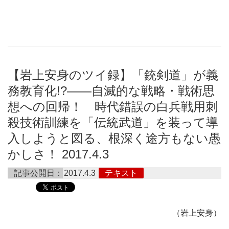
【岩上安身のツイ録】「銃剣道」が義
務教育化!?――自滅的な戦略・戦術思
想への回帰！ 時代錯誤の白兵戦用刺
殺技術訓練を「伝統武道」を装って導
入しようと図る、根深く途方もない愚
かしさ！ 2017.4.3
記事公開日：
2017.4.3
テキスト
（岩上安身）