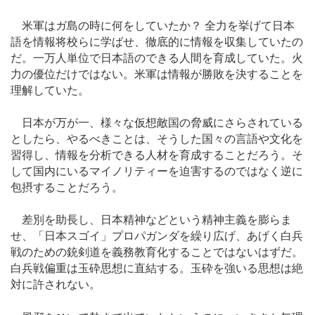
米軍はガ島の時に何をしていたか？ 全力を挙げて日本
語を情報将校らに学ばせ、徹底的に情報を収集していたの
だ。一万人単位で日本語のできる人間を育成していた。火
力の優位だけではない。米軍は情報が勝敗を決することを
理解していた。
日本が万が一、様々な仮想敵国の脅威にさらされている
としたら、やるべきことは、そうした国々の言語や文化を
習得し、情報を分析できる人材を育成することだろう。そ
して国内にいるマイノリティーを迫害するのではなく逆に
包摂することだろう。
差別を助長し、日本精神などという精神主義を膨らま
せ、「日本スゴイ」プロパガンダを繰り広げ、あげく白兵
戦のための銃剣道を義務教育化することではないはずだ。
白兵戦偏重は玉砕思想に直結する。玉砕を強いる思想は絶
対に許されない。