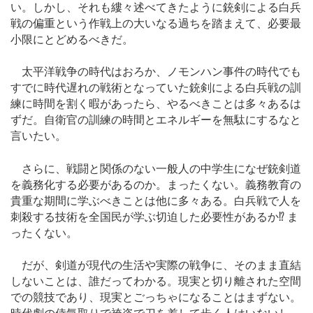
い。しかし、それも縷々述べてきたように銃剣による白兵
戦の偏重という作戦上の大いなる過ちを踏まえて、必要最
小限にとどめるべきだ。
太平洋戦争の時代はおろか、ノモンハン事件の時代でも
すでに時代遅れの戦術となっていた銃剣による白兵戦の訓
練に時間を割く暇があったら、やるべきことは多々あるは
ずだ。自衛官の訓練の時間とエネルギーを無駄にするなと
言いたい。
さらに、戦闘と関係のない一般人の中学生になぜ銃剣道
を義務化する必要があるのか。まったくない。義務教育の
貴重な期間に学ぶべきことは他に多々ある。白兵戦で人を
刺殺する技術を全国民が学ぶ切迫した必要性があるか⁉︎ ま
ったくない。
だが、剣道が現代の生活や実際の戦争に、そのまま直結
しないことは、誰だってわかる。現実と切り離された空間
での競技であり、現実とごっちゃになることはまずない。