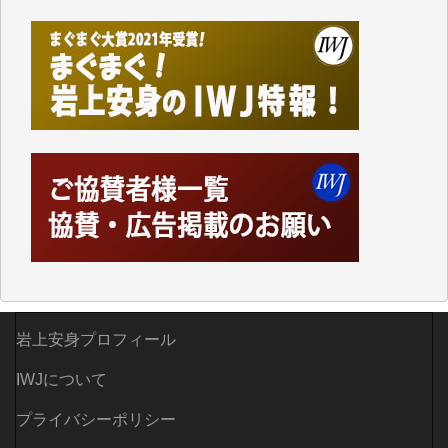
て、かなりの動画をDVDに焼きこんで保存していま
した。
しかし、それが出来なくなって以降はExcelなどを使
ってハイパーリンクを張り、重要と思われる記事にい
つでも簡単にアクセスできるようにして来ました。し
かし、それができるのもコンテンツがサーバーに保存
されているからこそのことであり、そのサーバーが使
えなくなってしまえば二度と視ることが出来なくなっ
てしまいます。
「何とかしなければ、何とかしてほしい。」と思いな
がらも前述した事情でどうにもならない自分の非力に
歯ぎしりするばかりです。（T.M.様）
いつもまともな報道、ありがとうございます。（新城
岩上安身プロフィール
靖 様）
IWJについて
プライバシーポリシー