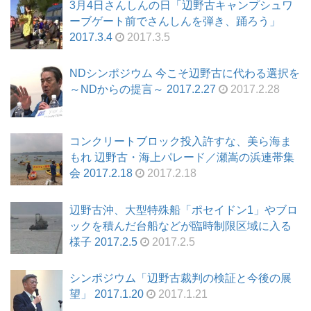
3月4日さんしんの日「辺野古キャンプシュワ
ーブゲート前でさんしんを弾き、踊ろう」
2017.3.4
2017.3.5
NDシンポジウム 今こそ辺野古に代わる選択を
～NDからの提言～ 2017.2.27
2017.2.28
コンクリートブロック投入許すな、美ら海ま
もれ 辺野古・海上パレード／瀬嵩の浜連帯集
会 2017.2.18
2017.2.18
辺野古沖、大型特殊船「ポセイドン1」やブロ
ックを積んだ台船などが臨時制限区域に入る
様子 2017.2.5
2017.2.5
シンポジウム「辺野古裁判の検証と今後の展
望」 2017.1.20
2017.1.21