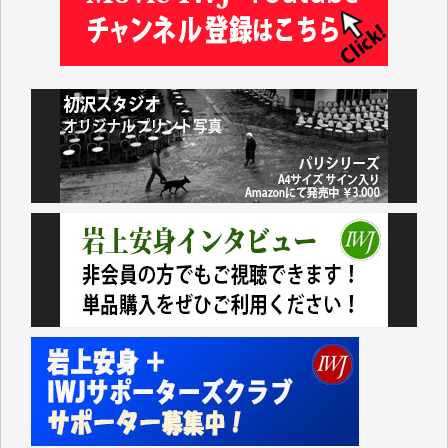
藤田英之 様
藤岡比左志 様
井出 隆太 様
小池説夫 様
アオキカナメ 様
諸般の事情によりIWJ会費払えず今は非会員です。市
民側に立つ講演会にIWJのカメラマンをよく拝見して
おります。コンテンツが失われるのはあまりにもった
いない。少しでもお役立てください。（H.O.様）
今日、僅かですがカンパしました。（T.M.様）
今日、僅かですがカンパしました。IWJの危機を乗り
切るには到底及ばない額ですが病気の妻を抱えている
私にとっては精一杯のカンパです。
かねてよりIWJが発してきた膨大な取材記事や解説記
事、そして各界の方々とのインタビューは大袈裟では
なく、極めて重要な知的財産だと思っています。
Windows7の頃はIWJの動画もRealPlayerで録画でき