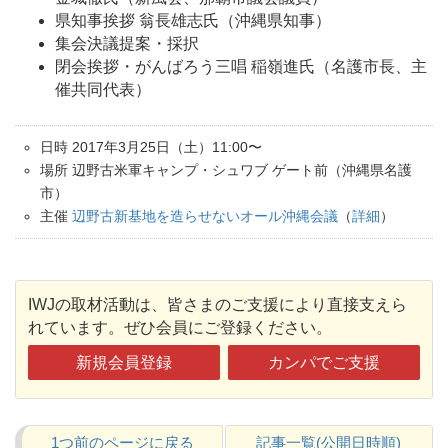
県知事挨拶 翁長雄志氏（沖縄県知事）
集会決議提案・採択
閉会挨拶・がんばろう三唱 稲嶺進氏（名護市長、主
催共同代表）
日時 2017年3月25日（土）11:00〜
場所 辺野古米軍キャンプ・シュワブ ゲート前（沖縄県名護
市）
主催
辺野古新基地を造らせないオール沖縄会議
（
詳細
）
IWJの取材活動は、皆さまのご支援により直接支えら
れています。ぜひ会員にご登録ください。
新規会員登録
カンパでご支援
1つ前のページに戻る
記事一覧(公開日時順)