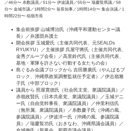
／46分〜 糸数議員／51分〜 伊波議員／55分〜 瑞慶覧県議／58
分〜 金城市議／1時間2分〜 翁長知事／1時間14分〜 集会決議／1
時間22分〜 稲嶺市長
集会前挨拶 山城博治氏（沖縄平和運動センター議
長）／弁護団弁護士
開会挨拶 玉城愛氏（主催共同代表、元SEALDs
RYUKYU）／主催挨拶 呉屋守將
氏（主催共同代表、
金秀グループ会長）／高里鈴代氏（主催共同代表、
基地・軍隊を許さない行動する女たちの会）
島ぐるみ会議ブロックから 吉田勝廣
氏（やんばるブ
ロック、沖縄県政策調整監就任予定者）／伊志嶺雅
子氏（中部ブロック）
議員から 照屋寛徳氏（社会民主党、衆議院議員）／
赤嶺政賢氏（日本共産党、衆議院議員）／玉城デニ
ー氏（自由党幹事長、衆議院議員）／仲里利信氏
（無所属、衆議院議員）／糸数慶子氏（沖縄の風、
参議院議員）／伊波洋一氏（沖縄の風、参議院議
員）／瑞慶覧功氏（おきなわ、沖縄県議会議員）／
金城徹氏（新風会、那覇市議会議員）