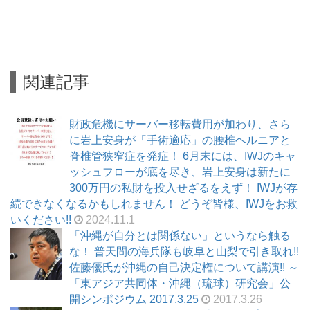
関連記事
財政危機にサーバー移転費用が加わり、さら
に岩上安身が「手術適応」の腰椎ヘルニアと
脊椎管狭窄症を発症！ 6月末には、IWJのキャ
ッシュフローが底を尽き、岩上安身は新たに
300万円の私財を投入せざるをえず！ IWJが存
続できなくなるかもしれません！ どうぞ皆様、IWJをお救
いください!!
2024.11.1
「沖縄が自分とは関係ない」というなら触る
な！ 普天間の海兵隊も岐阜と山梨で引き取れ!!
佐藤優氏が沖縄の自己決定権について講演!! ～
「東アジア共同体・沖縄（琉球）研究会」公
開シンポジウム 2017.3.25
2017.3.26