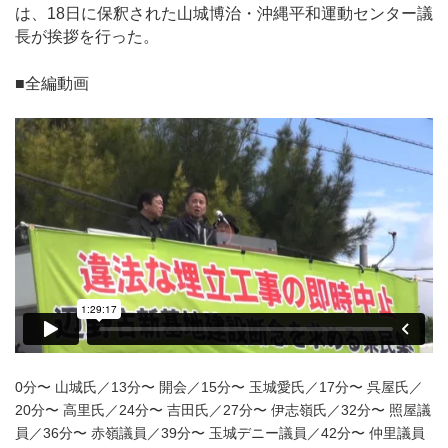
は、18日に保釈された山城博治・沖縄平和運動センター議
長が挨拶を行った。
■全編動画
0分〜 山城氏／13分〜 開会／15分〜 玉城愛氏／17分〜 呉屋氏／
20分〜 高里氏／24分〜 吉田氏／27分〜 伊志嶺氏／32分〜 照屋議
員／36分〜 赤嶺議員／39分〜 玉城デニー議員／42分〜 仲里議員