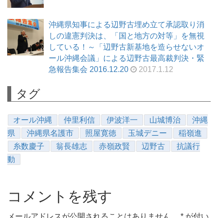
沖縄県知事による辺野古埋め立て承認取り消
しの違憲判決は、「国と地方の対等」を無視
している！～「辺野古新基地を造らせないオ
ール沖縄会議」による辺野古最高裁判決・緊
急報告集会 2016.12.20
2017.1.12
タグ
オール沖縄
仲里利信
伊波洋一
山城博治
沖縄
県
沖縄県名護市
照屋寛徳
玉城デニー
稲嶺進
糸数慶子
翁長雄志
赤嶺政賢
辺野古
抗議行
動
コメントを残す
メールアドレスが公開されることはありません。
*
が付い