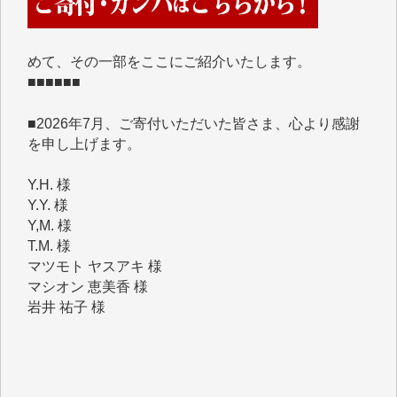
くさんの応援のメッセージが届いています。感謝を込
めて、その一部をここにご紹介いたします。
■■■■■■
■2026年7月、ご寄付いただいた皆さま、心より感謝
を申し上げます。
Y.H. 様
Y.Y. 様
Y,M. 様
T.M. 様
マツモト ヤスアキ 様
マシオン 恵美香 様
岩井 祐子 様
吉村 隆子 様
新城 靖 様
青木 要 様
T.Y. 様
K.O. 様
Y.S. 様