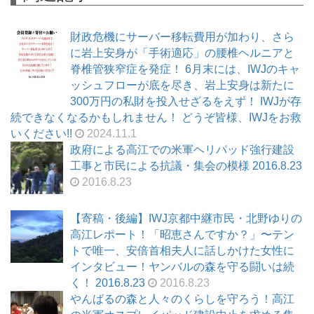
財政危機にサーバー移転費用が加わり、さら
に岩上安身が「手術適応」の腰椎ヘルニアと
脊椎管狭窄症を発症！ 6月末には、IWJのキャ
ッシュフローが底を尽き、岩上安身は新たに
300万円の私財を投入せざるをえず！ IWJが存
続できなくなるかもしれません！ どうぞ皆様、IWJをお救
いください!!
2024.11.1
政府による高江での米軍ヘリパッド強行建設
工事と市民による抗議・集会の模様 2016.8.23
2016.8.23
【寄稿・後編】IWJ京都中継市民・北野ゆりの
高江レポート！「昭恵さんですか？」〜テン
トで唯一、安倍首相夫人に話しかけた女性に
インタビュー！ヤンバルの森を守る闘いは続
く！ 2016.8.23
2016.8.23
やんばるの森と人々のくらしを守ろう！高江