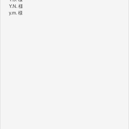
y.m. 様
R.N. 様
J.M. 様
T.N. 様
Y.T. 様
T.K. 様
ASAKO TAKAESU 様
マシオン恵美香 様
平野智生 様
山本賢二 様
吉住俊昭 様
徳山匡 様
金 盛起 様
塩川 晃平 様
松本益美 様
井出 隆太 様
及川昭男 様
岩井祐子 様
藤田英之 様
藤岡比左志 様