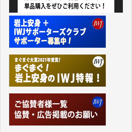
今日、僅かですがカンパしました。IWJの危機を乗り
切るには到底及ばない額ですが病気の妻を抱えている
私にとっては精一杯のカンパです。
かねてよりIWJが発してきた膨大な取材記事や解説記
事、そして各界の方々とのインタビューは大袈裟では
なく、極めて重要な知的財産だと思っています。
Windows7の頃はIWJの動画もRealPlayerで録画でき
て、かなりの動画をDVDに焼きこんで保存していま
した。
しかし、それが出来なくなって以降はExcelなどを使
ってハイパーリンクを張り、重要と思われる記事にい
つでも簡単にアクセスできるようにして来ました。し
かし、それができるのもコンテンツがサーバーに保存
されているからこそのことであり、そのサーバーが使
えなくなってしまえば二度と視ることが出来なくなっ
てしまいます。
「何とかしなければ、何とかしてほしい。」と思いな
がらも前述した事情でどうにもならない自分の非力に