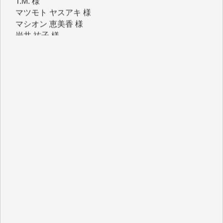
マシオン 恵美香 様
岩井 祐子 様
吉村 隆子 様
新城 靖 様
青木 要 様
T.Y. 様
K.O. 様
Y.S. 様
Y.N. 様
y.m. 様
R.N. 様
J.M. 様
T.N. 様
Y.T. 様
T.K. 様
ASAKO TAKAESU 様
マシオン恵美香 様
平野智生 様
山本賢二 様