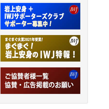
井出 隆太 様
小池説夫 様
アオキカナメ 様
諸般の事情によりIWJ会費払えず今は非会員
です。市民側に立つ講演会にIWJのカメラマ
ンをよく拝見しております。コンテンツが失
われるのはあまりにもったいない。少しでも
お役立てください。（H.O.様）
今日、僅かですがカンパしました。（T.M.
様）
今日、僅かですがカンパしました。IWJの危
機を乗り切るには到底及ばない額ですが病気
の妻を抱えている私にとっては精一杯のカン
パです。
かねてよりIWJが発してきた膨大な取材記事
や解説記事、そして各界の方々とのインタビ