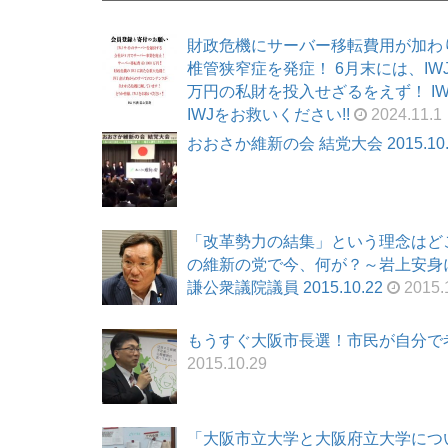
財政危機にサーバー移転費用が加わ
椎管狭窄症を発症！ 6月末には、I
万円の私財を投入せざるをえず！ I
IWJをお救いください!!
2024.11.1
おおさか維新の会 結党大会 2015.10.
「改革勢力の結集」という理念はど
の維新の党で今、何が？～岩上安身に
謙公衆議院議員 2015.10.22
2015.
もうすぐ大阪市長選！市民が自分で考える
2015.10.29
「大阪市立大学と大阪府立大学につ