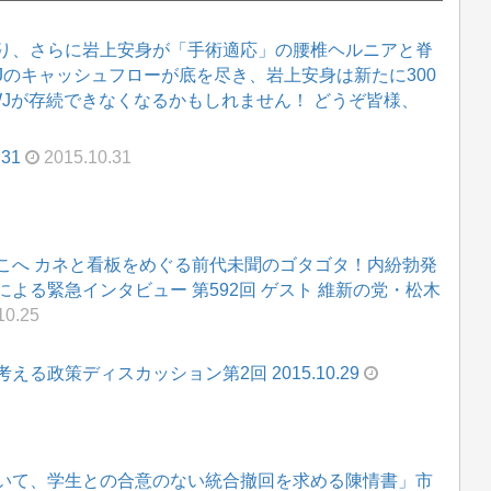
り、さらに岩上安身が「手術適応」の腰椎ヘルニアと脊
WJのキャッシュフローが底を尽き、岩上安身は新たに300
WJが存続できなくなるかもしれません！ どうぞ皆様、
31
2015.10.31
こへ カネと看板をめぐる前代未聞のゴタゴタ！内紛勃発
よる緊急インタビュー 第592回 ゲスト 維新の党・松木
10.25
政策ディスカッション第2回 2015.10.29
いて、学生との合意のない統合撤回を求める陳情書」市