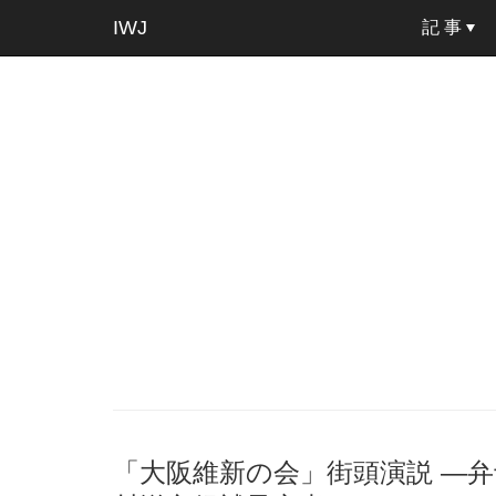
IWJ
記 事
「大阪維新の会」街頭演説 ―弁