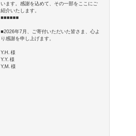
■■■■■■
■2026年7月、ご寄付いただいた皆さま、心よ
り感謝を申し上げます。
Y.H. 様
Y.Y. 様
Y,M. 様
T.M. 様
マツモト ヤスアキ 様
マシオン 恵美香 様
岩井 祐子 様
吉村 隆子 様
新城 靖 様
青木 要 様
T.Y. 様
K.O. 様
Y.S. 様
Y.N. 様