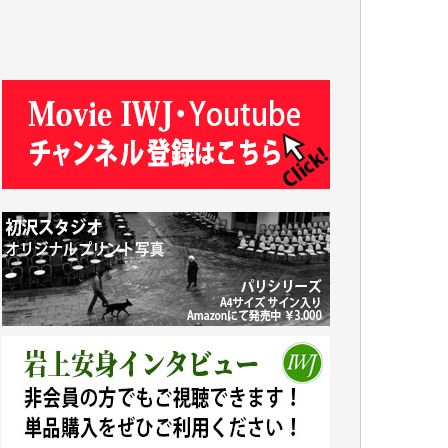
y.m. 様
R.N. 様
J.M. 様
T.N. 様
Y.T. 様
T.K. 様
ASAKO TAKAESU 様
マシオン恵美香 様
平野智生 様
山本賢二 様
吉住俊昭 様
徳山匡 様
金 盛起 様
塩川 晃平 様
松本益美 様
井出 隆太 様
及川昭男 様
岩井祐子 様
藤田英之 様
藤岡比左志 様