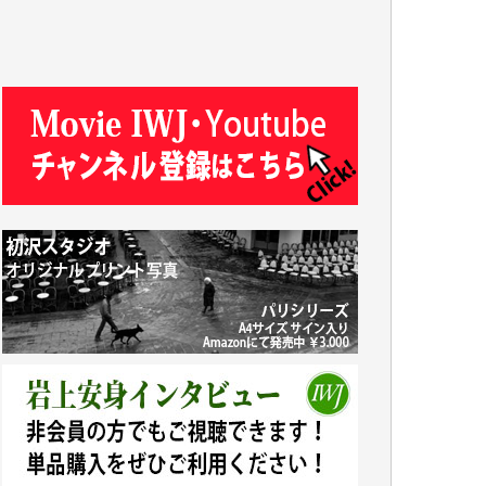
R.N. 様
J.M. 様
T.N. 様
Y.T. 様
T.K. 様
ASAKO TAKAESU 様
マシオン恵美香 様
平野智生 様
山本賢二 様
吉住俊昭 様
徳山匡 様
金 盛起 様
塩川 晃平 様
松本益美 様
井出 隆太 様
及川昭男 様
岩井祐子 様
藤田英之 様
藤岡比左志 様