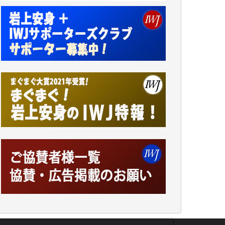
井出 隆太 様
小池説夫 様
アオキカナメ 様
諸般の事情によりIWJ会費払えず今は非会員
です。市民側に立つ講演会にIWJのカメラマ
ンをよく拝見しております。コンテンツが失
われるのはあまりにもったいない。少しでも
お役立てください。（H.O.様）
今日、僅かですがカンパしました。（T.M.
様）
今日、僅かですがカンパしました。IWJの危
機を乗り切るには到底及ばない額ですが病気
の妻を抱えている私にとっては精一杯のカン
パです。
かねてよりIWJが発してきた膨大な取材記事
や解説記事、そして各界の方々とのインタビ
ューは大袈裟ではなく、極めて重要な知的財