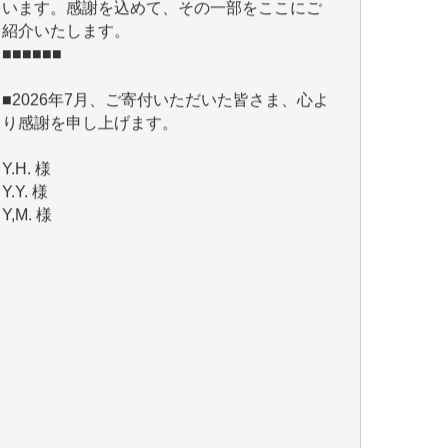
■■■■■■
■2026年7月、ご寄付いただいた皆さま、心よ
り感謝を申し上げます。
Y.H. 様
Y.Y. 様
Y,M. 様
T.M. 様
マツモト ヤスアキ 様
マシオン 恵美香 様
岩井 祐子 様
吉村 隆子 様
新城 靖 様
青木 要 様
T.Y. 様
K.O. 様
Y.S. 様
Y.N. 様
y.m. 様