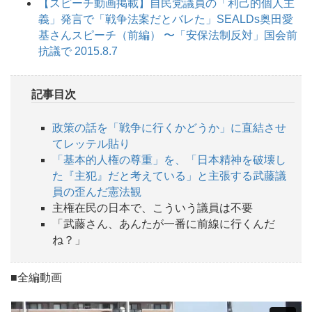
【スピーチ動画掲載】自民党議員の「利己的個人主
義」発言で「戦争法案だとバレた」SEALDs奥田愛
基さんスピーチ（前編） 〜「安保法制反対」国会前
抗議で 2015.8.7
記事目次
政策の話を「戦争に行くかどうか」に直結させ
てレッテル貼り
「基本的人権の尊重」を、「日本精神を破壊し
た『主犯』だと考えている」と主張する武藤議
員の歪んだ憲法観
主権在民の日本で、こういう議員は不要
「武藤さん、あんたが一番に前線に行くんだ
ね？」
■全編動画