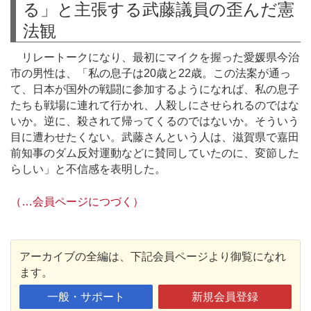
る」と主張する武藤議員の歪んだ憲
法観
リレートークになり、最初にマイクを握った愛媛県今治
市の男性は、「私の息子は20歳と22歳。この法案が通っ
て、日本が国外の戦闘に参加するようになれば、私の息子
たちも戦場に連れて行かれ、人殺しにさせられるのではな
いか。逆に、殺されて帰ってくるのではないか。そういう
目に遭わせたくない。武藤さんという人は、滋賀県で嘉田
前知事のダム反対運動などに賛同していたのに、変節した
らしい」と不信感を表明した。
（…会員ページにつづく）
アーカイブの全編は、下記会員ページより御覧になれ
ます。
一般・サポート
新規会員登録