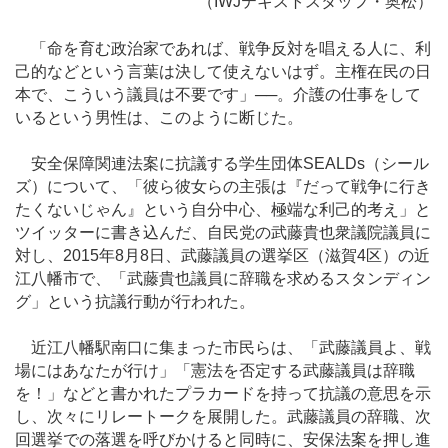
（IWJテキストスタッフ・奥松）
「命を育む政治家であれば、戦争反対を唱える人に、利
己的などという言葉は決して使えないはず。主権在民の日
本で、こういう議員は不要です」──。介護の仕事をして
いるという男性は、このように断じた。
安全保障関連法案に抗議する学生団体SEALDs（シール
ズ）について、「彼ら彼女らの主張は『だって戦争に行き
たくないじゃん』という自分中心、極端な利己的考え」と
ツイッターに書き込んだ、自民党の武藤貴也衆議院議員に
対し、2015年8月8日、武藤議員の選挙区（滋賀4区）の近
江八幡市で、「武藤貴也議員に辞職を求めるスタンディン
グ」という抗議行動が行われた。
近江八幡駅南口に集まった市民らは、「武藤議員よ、戦
場にはあなたが行け」「憲法を否定する武藤議員は辞職
を！」などと書かれたプラカードを持って抗議の意思を示
し、次々にリレートークを展開した。武藤議員の辞職、次
回選挙での落選を呼びかけると同時に、安保法案を押し進