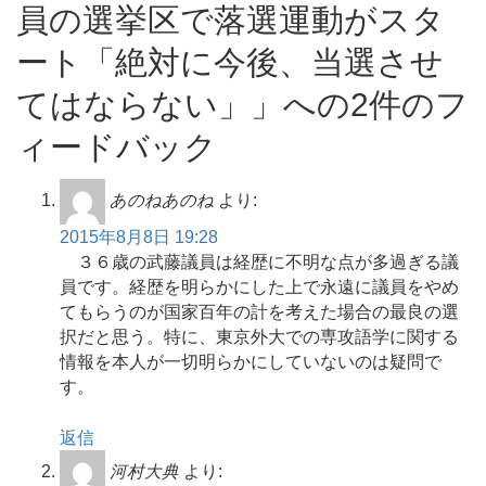
員の選挙区で落選運動がスタ
ート「絶対に今後、当選させ
てはならない」」への2件のフ
ィードバック
あのねあのね
より:
2015年8月8日 19:28
３６歳の武藤議員は経歴に不明な点が多過ぎる議
員です。経歴を明らかにした上で永遠に議員をやめ
てもらうのが国家百年の計を考えた場合の最良の選
択だと思う。特に、東京外大での専攻語学に関する
情報を本人が一切明らかにしていないのは疑問で
す。
返信
河村大典
より: