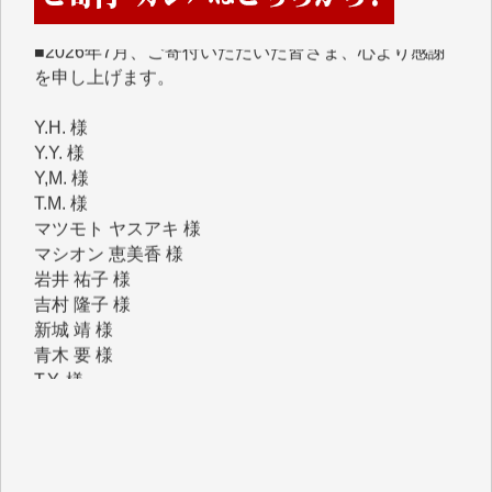
を申し上げます。
Y.H. 様
Y.Y. 様
Y,M. 様
T.M. 様
マツモト ヤスアキ 様
マシオン 恵美香 様
岩井 祐子 様
吉村 隆子 様
新城 靖 様
青木 要 様
T.Y. 様
K.O. 様
Y.S. 様
Y.N. 様
y.m. 様
R.N. 様
J.M. 様