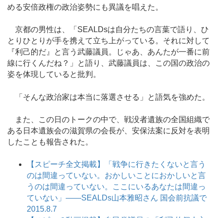
める安倍政権の政治姿勢にも異議を唱えた。
京都の男性は、「SEALDsは自分たちの言葉で語り、ひ
とりひとりが手を携えて立ち上がっている。それに対して
『利己的だ』と言う武藤議員。じゃあ、あんたが一番に前
線に行くんだね？」と語り、武藤議員は、この国の政治の
姿を体現していると批判。
「そんな政治家は本当に落選させる」と語気を強めた。
また、この日のトークの中で、戦没者遺族の全国組織で
ある日本遺族会の滋賀県の会長が、安保法案に反対を表明
したことも報告された。
【スピーチ全文掲載】「戦争に行きたくないと言う
のは間違っていない。おかしいことにおかしいと言
うのは間違っていない。ここにいるあなたは間違っ
ていない」――SEALDs山本雅昭さん 国会前抗議で
2015.8.7