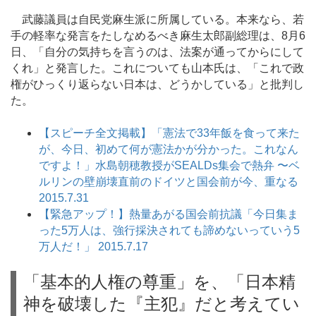
武藤議員は自民党麻生派に所属している。本来なら、若
手の軽率な発言をたしなめるべき麻生太郎副総理は、8月6
日、「自分の気持ちを言うのは、法案が通ってからにして
くれ」と発言した。これについても山本氏は、「これで政
権がひっくり返らない日本は、どうかしている」と批判し
た。
【スピーチ全文掲載】「憲法で33年飯を食って来た
が、今日、初めて何が憲法かが分かった。これなん
ですよ！」水島朝穂教授がSEALDs集会で熱弁 〜ベ
ルリンの壁崩壊直前のドイツと国会前が今、重なる
2015.7.31
【緊急アップ！】熱量あがる国会前抗議「今日集ま
った5万人は、強行採決されても諦めないっていう5
万人だ！」 2015.7.17
「基本的人権の尊重」を、「日本精
神を破壊した『主犯』だと考えてい