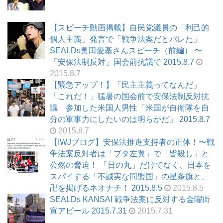
【スピーチ動画掲載】自民党議員の「利己的
個人主義」発言で「戦争法案だとバレた」
SEALDs奥田愛基さんスピーチ（前編） 〜
「安保法制反対」国会前抗議で 2015.8.7
2015.8.7
【緊急アップ！】「民主主義ってなんだ」
「これだ！」猛暑の国会前で安保法制反対抗
議 参加した米国人男性「米国が自衛隊を自
分の軍事力にしたいのは明らかだ」 2015.8.7
2015.8.7
【IWJブログ】安保法推進支持者の正体！〜戦
争法案反対者は「ブタ左翼」で「皆殺し」と
公然の脅迫！ 「日の丸」だけでなく、日本を
スパイする「不誠実な同盟国」の星条旗と、
卍を掲げるネオナチ！ 2015.8.5
2015.8.5
SEALDs KANSAI 戦争法案に反対する金曜街
宣アピール 2015.7.31
2015.7.31