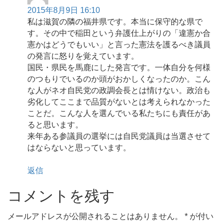
2015年8月9日 16:10
私は滋賀の隣の福井県です。本当に保守的な県で
す。その中で稲田という弁護仕上がりの「違憲か合
憲かはどうでもいい」と言った憲法を護るべき議員
の発言に怒りを覚えています。
国民・県民を馬鹿にした発言です。一体自分を何様
のつもりでいるのか頭がおかしくなったのか。こん
な人がネオ自民党の政調会長とは情けない。政治も
劣化してここまで品質がないとは考えられなかった
ことだ。こんな人を選んでいる私たちにも責任があ
ると思います。
来年ある参議員の選挙には自民党議員は当選させて
はならないと思っています。
返信
コメントを残す
メールアドレスが公開されることはありません。
*
が付い