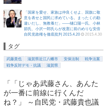
「国家を愛せ、家族は仲良くせよ、国旗に敬
意を表せと国民に求めている。まったくの勘
違いだし、無教養だ」――樋口陽一氏、小林
節氏、小沢一郎氏らが改憲に前のめりな安倍
自民党政権を徹底批判 2015.4.20
2015.4.30
タグ
武藤貴也
滋賀県近江八幡市
安保法制
戦争法案
戦争反対デモ・抗議
滋賀県
「「じゃあ武藤さん、あんた
が一番に前線に行くんだ
ね？」 ～自民党・武藤貴也議