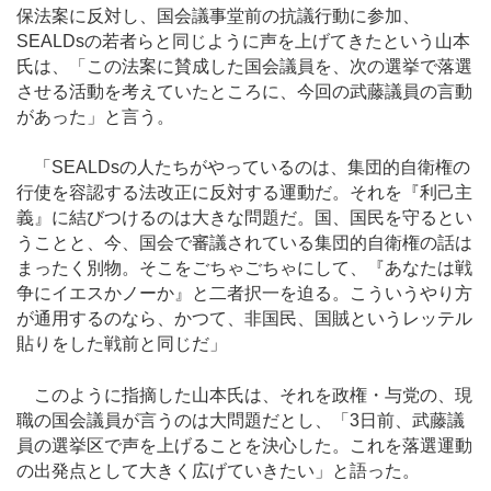
保法案に反対し、国会議事堂前の抗議行動に参加、
SEALDsの若者らと同じように声を上げてきたという山本
氏は、「この法案に賛成した国会議員を、次の選挙で落選
させる活動を考えていたところに、今回の武藤議員の言動
があった」と言う。
「SEALDsの人たちがやっているのは、集団的自衛権の
行使を容認する法改正に反対する運動だ。それを『利己主
義』に結びつけるのは大きな問題だ。国、国民を守るとい
うことと、今、国会で審議されている集団的自衛権の話は
まったく別物。そこをごちゃごちゃにして、『あなたは戦
争にイエスかノーか』と二者択一を迫る。こういうやり方
が通用するのなら、かつて、非国民、国賊というレッテル
貼りをした戦前と同じだ」
このように指摘した山本氏は、それを政権・与党の、現
職の国会議員が言うのは大問題だとし、「3日前、武藤議
員の選挙区で声を上げることを決心した。これを落選運動
の出発点として大きく広げていきたい」と語った。