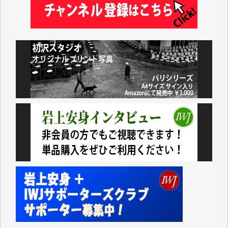
諸般の事情によりIWJ会費払えず今は非会員です。市
民側に立つ講演会にIWJのカメラマンをよく拝見して
おります。コンテンツが失われるのはあまりにもった
いない。少しでもお役立てください。（H.O.様）
今日、僅かですがカンパしました。（T.M.様）
今日、僅かですがカンパしました。IWJの危機を乗り
切るには到底及ばない額ですが病気の妻を抱えている
私にとっては精一杯のカンパです。
かねてよりIWJが発してきた膨大な取材記事や解説記
事、そして各界の方々とのインタビューは大袈裟では
なく、極めて重要な知的財産だと思っています。
Windows7の頃はIWJの動画もRealPlayerで録画でき
て、かなりの動画をDVDに焼きこんで保存していま
した。
しかし、それが出来なくなって以降はExcelなどを使
ってハイパーリンクを張り、重要と思われる記事にい