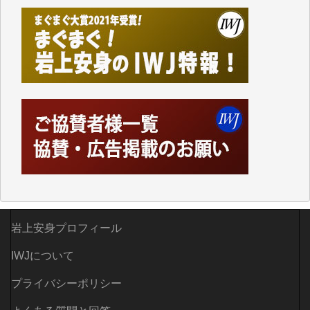
つでも簡単にアクセスできるようにして来ました。し
かし、それができるのもコンテンツがサーバーに保存
されているからこそのことであり、そのサーバーが使
えなくなってしまえば二度と視ることが出来なくなっ
てしまいます。
「何とかしなければ、何とかしてほしい。」と思いな
がらも前述した事情でどうにもならない自分の非力に
歯ぎしりするばかりです。（T.M.様）
いつもまともな報道、ありがとうございます。（新城
靖 様）
岩上安身プロフィール
IWJについて
プライバシーポリシー