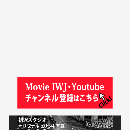
藤岡比左志 様
井出 隆太 様
小池説夫 様
アオキカナメ 様
諸般の事情によりIWJ会費払えず今は非会員です。市
民側に立つ講演会にIWJのカメラマンをよく拝見して
おります。コンテンツが失われるのはあまりにもった
いない。少しでもお役立てください。（H.O.様）
今日、僅かですがカンパしました。（T.M.様）
今日、僅かですがカンパしました。IWJの危機を乗り
切るには到底及ばない額ですが病気の妻を抱えている
私にとっては精一杯のカンパです。
かねてよりIWJが発してきた膨大な取材記事や解説記
事、そして各界の方々とのインタビューは大袈裟では
なく、極めて重要な知的財産だと思っています。
Windows7の頃はIWJの動画もRealPlayerで録画でき