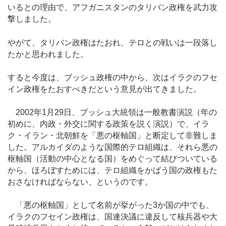
いるとの理由で、アフガニスタンのタリバン政権を武力攻
撃しました。
やがて、タリバン政権はたおれ、テロとの戦いは一段落し
たかと思われました。
すると今度は、ブッシュ政権の中から、次はイラクのフセ
イン政権をたおすべきだという意見が出てきました。
2002年1月29日、ブッシュ大統領は一般教書演説（年の
初めに、内政・外交に関する政策を説く演説）で、イラ
ク・イラン・北朝鮮を「悪の枢軸国」と断定して非難しま
した。アルカイダのような国際的テロ組織は、それら悪の
枢軸国（活動の中心となる国）をめぐって結びついている
から、ほろぼすためには、テロ組織をかばう国の政権もた
おさなければならない、というのです。
「悪の枢軸国」として名前が挙がった3か国の中でも、
イラクのフセイン政権は、国連決議に違反して核兵器や大