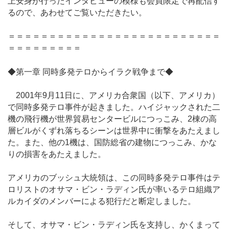
上安身が行ったインタビューの模様も会員限定で再配信す
るので、あわせてご覧いただきたい。
＝＝＝＝＝＝＝＝＝＝＝＝＝＝＝＝＝＝＝＝＝＝＝＝＝＝
＝＝＝＝＝＝＝＝＝
◆第一章 同時多発テロからイラク戦争まで◆
2001年9月11日に、アメリカ合衆国（以下、アメリカ）
で同時多発テロ事件が起きました。ハイジャックされた二
機の飛行機が世界貿易センタービルにつっこみ、2棟の高
層ビルがくずれ落ちるシーンは世界中に衝撃をあたえまし
た。また、他の1機は、国防総省の建物につっこみ、かな
りの損害をあたえました。
アメリカのブッシュ大統領は、この同時多発テロ事件はテ
ロリストのオサマ・ビン・ラディン氏が率いるテロ組織ア
ルカイダのメンバーによる犯行だと断定しました。
そして、オサマ・ビン・ラディン氏を支持し、かくまって