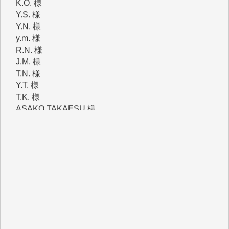
y.m. 様
R.N. 様
J.M. 様
T.N. 様
Y.T. 様
T.K. 様
ASAKO TAKAESU 様
マシオン恵美香 様
平野智生 様
山本賢二 様
吉住俊昭 様
徳山匡 様
金 盛起 様
塩川 晃平 様
松本益美 様
井出 隆太 様
及川昭男 様
岩井祐子 様
藤田英之 様