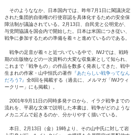
そのようななか、日本国内では、昨年7月1日に閣議決定
された集団的自衛権の行使容認を具体化するための安全保
障法制が議論されている。2月13日、自民党と公明党が、
与党間協議を国会内で開始した。日本は米国につき従い、
戦争に参加するための準備を着々と進めているのである。
戦争の足音が着々と近づいている中で、IWJでは、戦時
期の出版物などの一次資料の大変な収集家として知られ、
これまで「戦争もの」の作品を数多く発表してきた、戦中
生まれの作家・山中恒氏の著作
『あたらしい戦争ってなん
だろう?』
全8回を掲載する（過去に、メルマガ「IWJウィ
ークリー」にも掲載）。
2001年9月11日の同時多発テロから、イラク戦争までの
流れを、平易な文体で説明した本書は、戦争がどのような
メカニズムで起きるのか、分かりやすく描いている。
本日、2月13日（金）19時より、その山中氏に対して岩