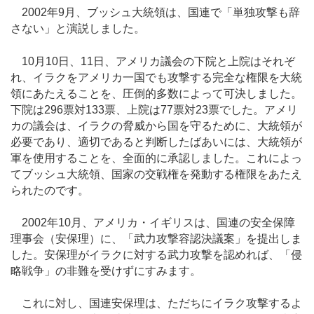
2002年9月、ブッシュ大統領は、国連で「単独攻撃も辞
さない」と演説しました。
10月10日、11日、アメリカ議会の下院と上院はそれぞ
れ、イラクをアメリカ一国でも攻撃する完全な権限を大統
領にあたえることを、圧倒的多数によって可決しました。
下院は296票対133票、上院は77票対23票でした。アメリ
カの議会は、イラクの脅威から国を守るために、大統領が
必要であり、適切であると判断したばあいには、大統領が
軍を使用することを、全面的に承認しました。これによっ
てブッシュ大統領、国家の交戦権を発動する権限をあたえ
られたのです。
2002年10月、アメリカ・イギリスは、国連の安全保障
理事会（安保理）に、「武力攻撃容認決議案」を提出しま
した。安保理がイラクに対する武力攻撃を認めれば、「侵
略戦争」の非難を受けずにすみます。
これに対し、国連安保理は、ただちにイラク攻撃するよ