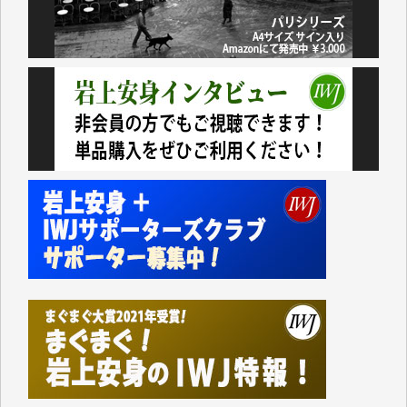
て、かなりの動画をDVDに焼きこんで保存していま
した。
しかし、それが出来なくなって以降はExcelなどを使
ってハイパーリンクを張り、重要と思われる記事にい
つでも簡単にアクセスできるようにして来ました。し
かし、それができるのもコンテンツがサーバーに保存
されているからこそのことであり、そのサーバーが使
えなくなってしまえば二度と視ることが出来なくなっ
てしまいます。
「何とかしなければ、何とかしてほしい。」と思いな
がらも前述した事情でどうにもならない自分の非力に
歯ぎしりするばかりです。（T.M.様）
いつもまともな報道、ありがとうございます。（新城
靖 様）