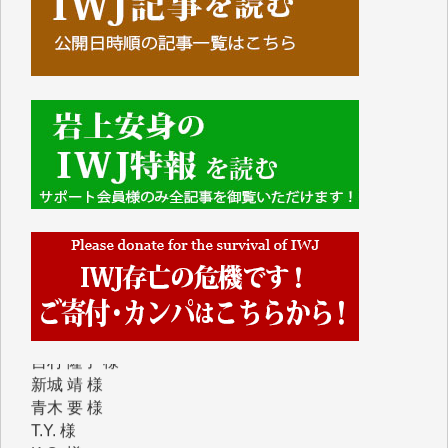
めて、その一部をここにご紹介いたします。
■■■■■■
■2026年7月、ご寄付いただいた皆さま、心より感謝
を申し上げます。
Y.H. 様
Y.Y. 様
Y,M. 様
T.M. 様
マツモト ヤスアキ 様
マシオン 恵美香 様
岩井 祐子 様
吉村 隆子 様
新城 靖 様
青木 要 様
T.Y. 様
K.O. 様
Y.S. 様
Y.N. 様