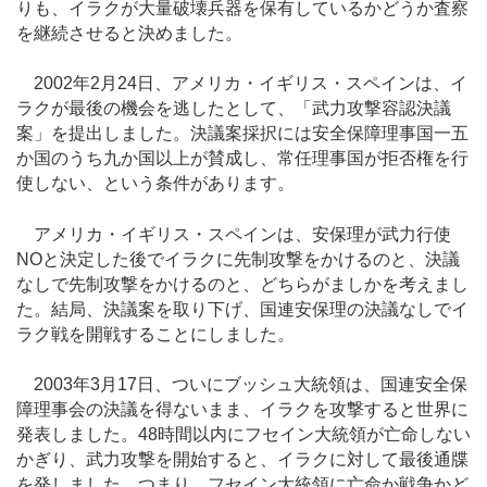
りも、イラクが大量破壊兵器を保有しているかどうか査察
を継続させると決めました。
2002年2月24日、アメリカ・イギリス・スペインは、イ
ラクが最後の機会を逃したとして、「武力攻撃容認決議
案」を提出しました。決議案採択には安全保障理事国一五
か国のうち九か国以上が賛成し、常任理事国が拒否権を行
使しない、という条件があります。
アメリカ・イギリス・スペインは、安保理が武力行使
NOと決定した後でイラクに先制攻撃をかけるのと、決議
なしで先制攻撃をかけるのと、どちらがましかを考えまし
た。結局、決議案を取り下げ、国連安保理の決議なしでイ
ラク戦を開戦することにしました。
2003年3月17日、ついにブッシュ大統領は、国連安全保
障理事会の決議を得ないまま、イラクを攻撃すると世界に
発表しました。48時間以内にフセイン大統領が亡命しない
かぎり、武力攻撃を開始すると、イラクに対して最後通牒
を発しました。つまり、フセイン大統領に亡命か戦争かど