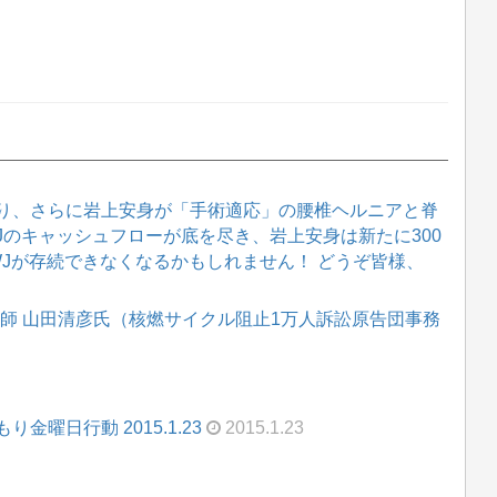
り、さらに岩上安身が「手術適応」の腰椎ヘルニアと脊
WJのキャッシュフローが底を尽き、岩上安身は新たに300
WJが存続できなくなるかもしれません！ どうぞ皆様、
―講師 山田清彦氏（核燃サイクル阻止1万人訴訟原告団事務
曜日行動 2015.1.23
2015.1.23