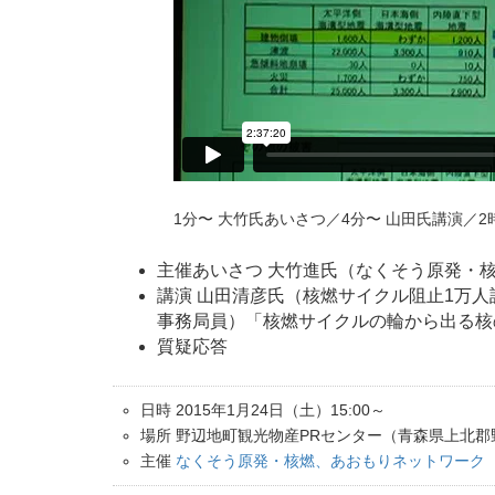
1分〜 大竹氏あいさつ／4分〜 山田氏講演／2
主催あいさつ 大竹進氏（なくそう原発・
講演 山田清彦氏（核燃サイクル阻止1万
事務局員）「核燃サイクルの輪から出る核
質疑応答
日時 2015年1月24日（土）15:00～
場所 野辺地町観光物産PRセンター（青森県上北郡
主催
なくそう原発・核燃、あおもりネットワーク