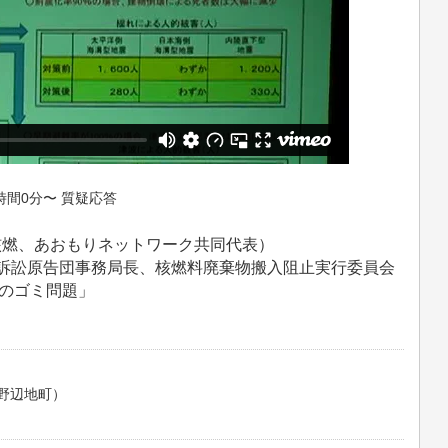
時間0分〜 質疑応答
核燃、あおもりネットワーク共同代表）
人訴訟原告団事務局長、核燃料廃棄物搬入阻止実行委員会
のゴミ問題」
野辺地町）