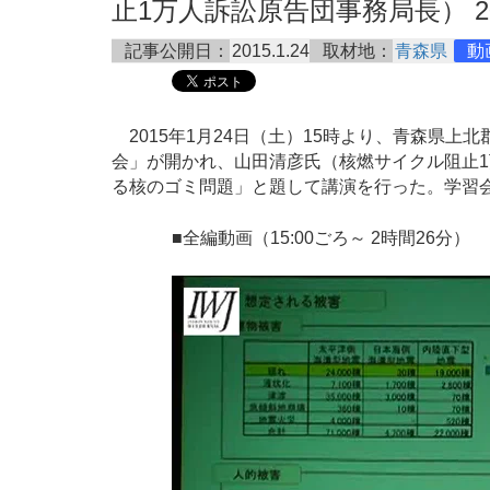
止1万人訴訟原告団事務局長） 2015
記事公開日：
2015.1.24
取材地：
青森県
動
2015年1月24日（土）15時より、青森県上
会」が開かれ、山田清彦氏（核燃サイクル阻止
る核のゴミ問題」と題して講演を行った。学習会
■全編動画（15:00ごろ～ 2時間26分）