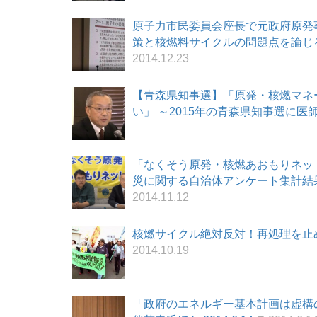
原子力市民委員会座長で元政府原発
策と核燃料サイクルの問題点を論じる 
2014.12.23
【青森県知事選】「原発・核燃マネ
い」 ～2015年の青森県知事選に医師の
「なくそう原発・核燃あおもりネッ
災に関する自治体アンケート集計結果報
2014.11.12
核燃サイクル絶対反対！再処理を止めろ！
2014.10.19
「政府のエネルギー基本計画は虚構