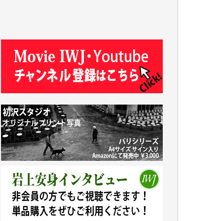
Y.T. 様
T.K. 様
ASAKO TAKAESU 様
マシオン恵美香 様
平野智生 様
山本賢二 様
吉住俊昭 様
徳山匡 様
金 盛起 様
塩川 晃平 様
松本益美 様
井出 隆太 様
及川昭男 様
岩井祐子 様
藤田英之 様
藤岡比左志 様
井出 隆太 様
小池説夫 様
アオキカナメ 様