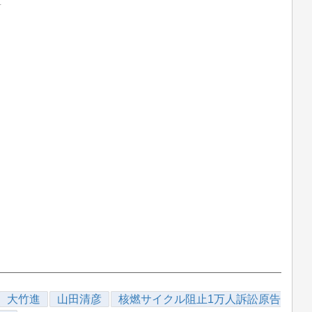
4
大竹進
山田清彦
核燃サイクル阻止1万人訴訟原告