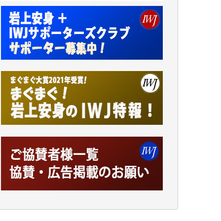
諸般の事情によりIWJ会費払えず今は非会員
です。市民側に立つ講演会にIWJのカメラマ
ンをよく拝見しております。コンテンツが失
われるのはあまりにもったいない。少しでも
お役立てください。（H.O.様）
今日、僅かですがカンパしました。（T.M.
様）
今日、僅かですがカンパしました。IWJの危
機を乗り切るには到底及ばない額ですが病気
の妻を抱えている私にとっては精一杯のカン
パです。
かねてよりIWJが発してきた膨大な取材記事
や解説記事、そして各界の方々とのインタビ
ューは大袈裟ではなく、極めて重要な知的財
産だと思っています。
Windows7の頃はIWJの動画もRealPlayerで録
画できて、かなりの動画をDVDに焼きこんで