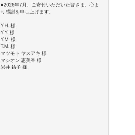
Y.H. 様
Y.Y. 様
Y,M. 様
T.M. 様
マツモト ヤスアキ 様
マシオン 恵美香 様
岩井 祐子 様
吉村 隆子 様
新城 靖 様
青木 要 様
T.Y. 様
K.O. 様
Y.S. 様
Y.N. 様
y.m. 様
R.N. 様
J.M. 様
T.N. 様