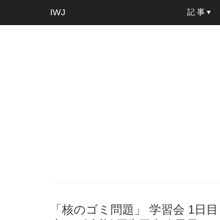
IWJ
記 事
「核のゴミ問題」 学習会 1日