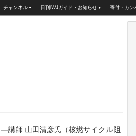
チャンネル
日刊IWJガイド・お知らせ
寄付・カン
目 ―講師 山田清彦氏（核燃サイクル阻