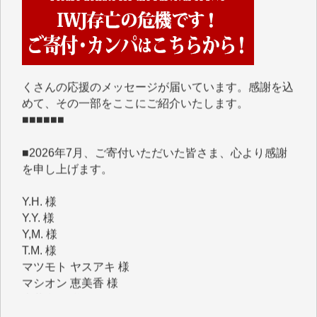
■■■■■■
IWJには、ご寄付・カンパをいただいた方々より、た
くさんの応援のメッセージが届いています。感謝を込
めて、その一部をここにご紹介いたします。
■■■■■■
■2026年7月、ご寄付いただいた皆さま、心より感謝
を申し上げます。
Y.H. 様
Y.Y. 様
Y,M. 様
T.M. 様
マツモト ヤスアキ 様
マシオン 恵美香 様
岩井 祐子 様
吉村 隆子 様
新城 靖 様