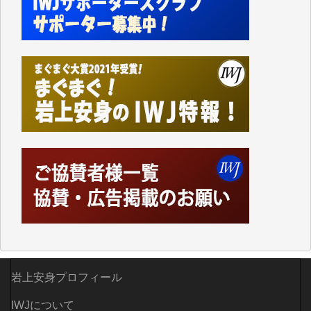
かねてよりIWJが発してきた膨大な取材記事や解説記
事、そして各界の方々とのインタビューは大袈裟では
なく、極めて重要な知的財産だと思っています。
Windows7の頃はIWJの動画もRealPlayerで録画でき
て、かなりの動画をDVDに焼きこんで保存していま
した。
しかし、それが出来なくなって以降はExcelなどを使
ってハイパーリンクを張り、重要と思われる記事にい
つでも簡単にアクセスできるようにして来ました。し
かし、それができるのもコンテンツがサーバーに保存
されているからこそのことであり、そのサーバーが使
えなくなってしまえば二度と視ることが出来なくなっ
てしまいます。
「何とかしなければ、何とかしてほしい。」と思いな
がらも前述した事情でどうにもならない自分の非力に
歯ぎしりするばかりです。（T.M.様）
岩上安身プロフィール
いつもまともな報道、ありがとうございます。（新城
靖 様）
IWJについて