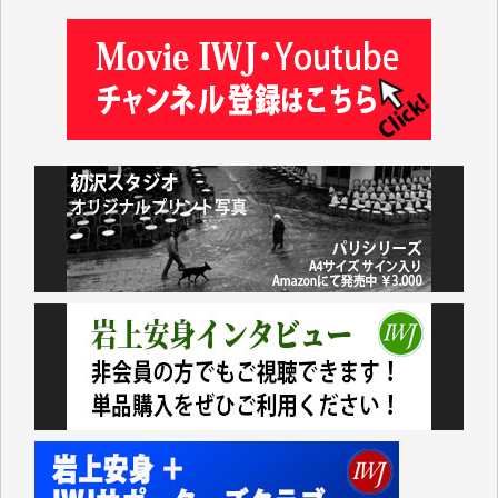
井出 隆太 様
及川昭男 様
岩井祐子 様
藤田英之 様
藤岡比左志 様
井出 隆太 様
小池説夫 様
アオキカナメ 様
諸般の事情によりIWJ会費払えず今は非会員です。市
民側に立つ講演会にIWJのカメラマンをよく拝見して
おります。コンテンツが失われるのはあまりにもった
いない。少しでもお役立てください。（H.O.様）
今日、僅かですがカンパしました。（T.M.様）
今日、僅かですがカンパしました。IWJの危機を乗り
切るには到底及ばない額ですが病気の妻を抱えている
私にとっては精一杯のカンパです。