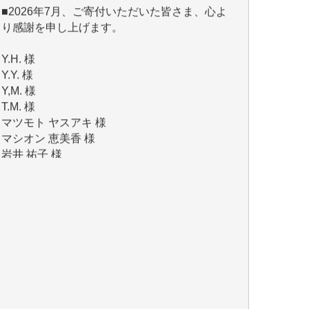
Y.H. 様
Y.Y. 様
Y,M. 様
T.M. 様
マツモト ヤスアキ 様
マシオン 恵美香 様
岩井 祐子 様
吉村 隆子 様
新城 靖 様
青木 要 様
T.Y. 様
K.O. 様
Y.S. 様
Y.N. 様
y.m. 様
R.N. 様
J.M. 様
T.N. 様
Y.T. 様