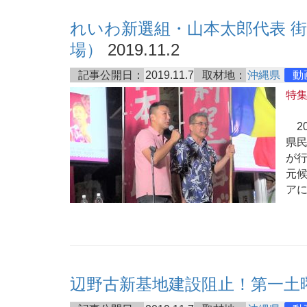
れいわ新選組・山本太郎代表 
場）
2019.11.2
記事公開日：
2019.11.7
取材地：
沖縄県
動
特
20
県
が
元
ア
辺野古新基地建設阻止！第一土