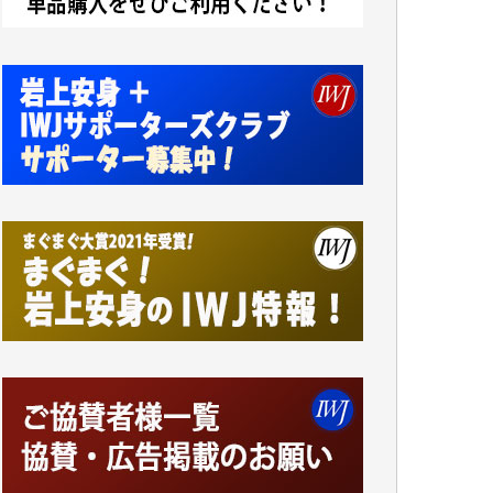
諸般の事情によりIWJ会費払えず今は非会員
です。市民側に立つ講演会にIWJのカメラマ
ンをよく拝見しております。コンテンツが失
われるのはあまりにもったいない。少しでも
お役立てください。（H.O.様）
今日、僅かですがカンパしました。（T.M.
様）
今日、僅かですがカンパしました。IWJの危
機を乗り切るには到底及ばない額ですが病気
の妻を抱えている私にとっては精一杯のカン
パです。
かねてよりIWJが発してきた膨大な取材記事
や解説記事、そして各界の方々とのインタビ
ューは大袈裟ではなく、極めて重要な知的財
産だと思っています。
Windows7の頃はIWJの動画もRealPlayerで録
画できて、かなりの動画をDVDに焼きこんで
保存していました。