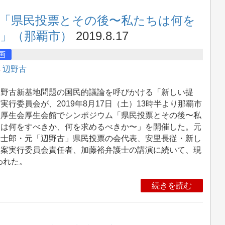
「県民投票とその後〜私たちは何を
」（那覇市）
2019.8.17
画
集
辺野古
野古新基地問題の国民的議論を呼びかける「新しい提
実行委員会が、2019年8月17日（土）13時半より那覇市
員厚生会厚生会館でシンポジウム「県民投票とその後〜私
ちは何をすべきか、何を求めるべきか〜」を開催した。元
仁士郎・元「辺野古」県民投票の会代表、安里長従・新し
提案実行委員会責任者、加藤裕弁護士の講演に続いて、現
われた。
続きを読む