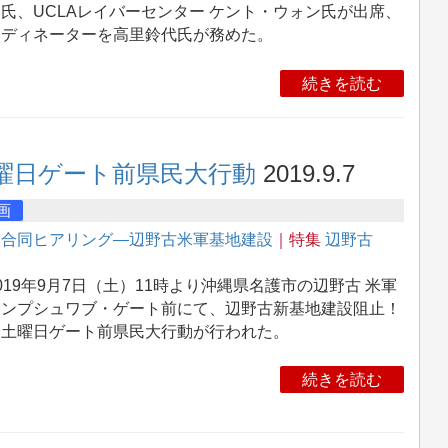
氏、UCLAレイバーセンター ケント・ウォン氏が出席、
ーディネーターを高里鈴代氏が務めた。
続きを読む
曜日ゲート前県民大行動
2019.9.7
画
党合同ヒアリング―辺野古米軍基地建設
｜特集
辺野古
19年9月7日（土）11時より沖縄県名護市の辺野古 米軍
ャンプシュワブ・ゲート前にて、辺野古新基地建設阻止！
一土曜日ゲート前県民大行動が行われた。
続きを読む