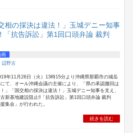
交相の採決は違法！」玉城デニー知事
! 「抗告訴訟」第1回口頭弁論 裁判
動画
集
辺野古
19年11月26日（火）13時15分より沖縄県那覇市の城岳
園にて、オール沖縄会議の主催により、「県の承認撤回は
法！」「国交相の採決は違法！」玉城デニー知事を支え、
古新基地建設阻止!!「抗告訴訟」第1回口頭弁論 裁判
支援集会」が行われた。
続きを読む