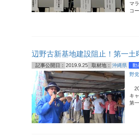
マラ
コ
辺野古新基地建設阻止！第一土
記事公開日：
2019.9.25
取材地：
沖縄県
動
野
20
キ
第