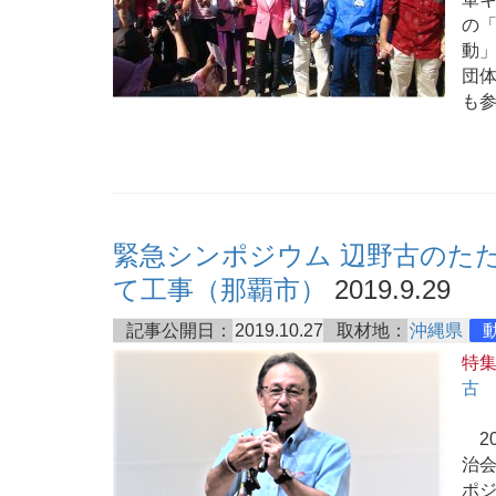
の
動
団
も
緊急シンポジウム 辺野古のた
て工事（那覇市）
2019.9.29
記事公開日：
2019.10.27
取材地：
沖縄県
特
古
20
治
ポジ