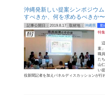
沖縄発新しい提案シンポジウム
すべきか、何を求めるべきか〜
記事公開日：
2019.8.17
取材地：
沖縄県
動
特
辺
案」
職
た
山
い
役新聞記者を加えパネルディスカッションが行