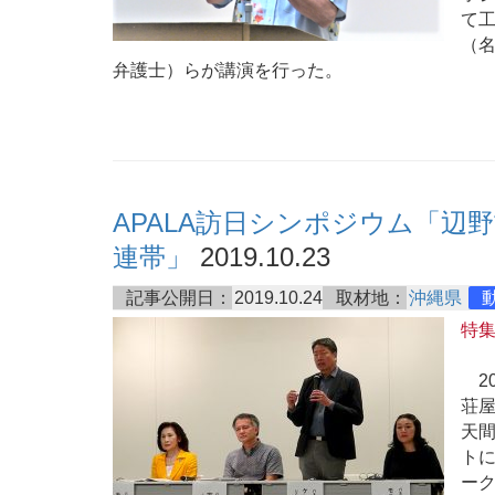
て
（
弁護士）らが講演を行った。
APALA訪日シンポジウム「辺
連帯」
2019.10.23
記事公開日：
2019.10.24
取材地：
沖縄県
特
20
荘屋
天
ト
ーク