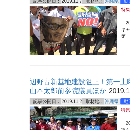
記事公開日：
2019.11.7
取材地：
沖縄県
動
特
20
キ
第
辺野古新基地建設阻止！第一土
山本太郎前参院議員ほか
2019.1
記事公開日：
2019.11.2
取材地：
沖縄県
動
特
20
軍