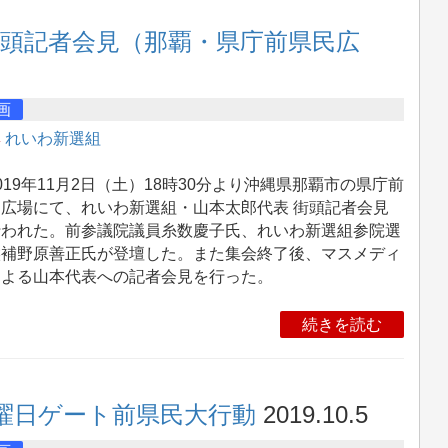
街頭記者会見（那覇・県庁前県民広
画
集
れいわ新選組
19年11月2日（土）18時30分より沖縄県那覇市の県庁前
民広場にて、れいわ新選組・山本太郎代表 街頭記者会見
行われた。前参議院議員糸数慶子氏、れいわ新選組参院選
候補野原善正氏が登壇した。また集会終了後、マスメディ
による山本代表への記者会見を行った。
続きを読む
曜日ゲート前県民大行動
2019.10.5