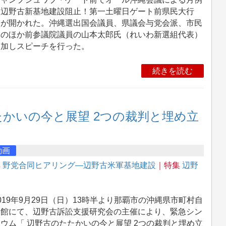
「辺野古新基地建設阻止！第一土曜日ゲート前県民大行
」が開かれた。沖縄選出国会議員、県議会与党会派、市民
体のほか前参議院議員の山本太郎氏（れいわ新選組代表）
参加しスピーチを行った。
続きを読む
たかいの今と展望 2つの裁判と埋め立
動画
集
野党合同ヒアリング―辺野古米軍基地建設
｜特集
辺野
19年9月29日（日）13時半より那覇市の沖縄県市町村自
会館にて、辺野古訴訟支援研究会の主催により、緊急シン
ウム「 辺野古のたたかいの今と展望 2つの裁判と埋め立