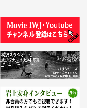
T.K. 様
ASAKO TAKAESU 様
マシオン恵美香 様
平野智生 様
山本賢二 様
吉住俊昭 様
徳山匡 様
金 盛起 様
塩川 晃平 様
松本益美 様
井出 隆太 様
及川昭男 様
岩井祐子 様
藤田英之 様
藤岡比左志 様
井出 隆太 様
小池説夫 様
アオキカナメ 様