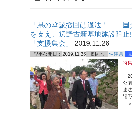
「県の承認撤回は適法！」「国
を支え、辺野古新基地建設阻止!
「支援集会」
2019.11.26
記事公開日：
2019.11.26
取材地：
沖縄県
特
20
公
適
辺野
「