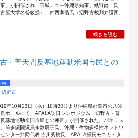
工事」が開催され、玉城デニー沖縄県知事、紙野健二氏
名古屋大学名誉教授）、仲西孝浩氏（辺野古裁判弁護団、
続きを読む
野古・普天間反基地運動米国市民との
動画
集
辺野古
19年10月23日（水）18時30分より沖縄県那覇市の八汐
良ホールにて、APALA訪日シンポジウム「辺野古・普
間反基地運動米国市民との連帯」が開催された。パネリス
に、前参議院議員糸数慶子氏、沖縄・生物多様性ネットワ
センター共同代表 吉川秀樹氏、APALA議長モニカ・タ