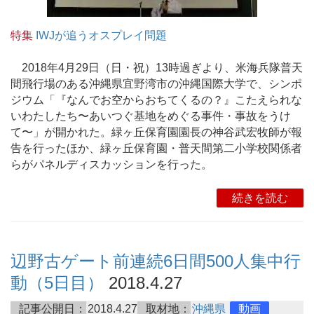
特集
IWJが追うオスプレイ問題
2018年4月29日（日・祝）13時過ぎより、米海兵隊普天
間飛行場のある沖縄県宜野湾市の沖縄国際大学で、シンポ
ジウム「『なんでお空からおちてくるの？』こたえられな
いわたしたち〜あいつぐ基地をめぐる事件・事故をうけ
て〜」が開かれた。緑ヶ丘保育園園長の神谷武宏牧師が報
告を行ったほか、緑ヶ丘保育園・普天間第二小学校関係者
らがパネルディスカッションを行った。
続きを読む
辺野古ゲート前連続6日間500人集中行
動（5日目）
2018.4.27
記事公開日：
2018.4.27
取材地：
沖縄県
動画