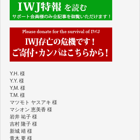
くさんの応援のメッセージが届いています。感謝を込
めて、その一部をここにご紹介いたします。
■■■■■■
■2026年7月、ご寄付いただいた皆さま、心より感謝
を申し上げます。
Y.H. 様
Y.Y. 様
Y,M. 様
T.M. 様
マツモト ヤスアキ 様
マシオン 恵美香 様
岩井 祐子 様
吉村 隆子 様
新城 靖 様
青木 要 様
T.Y. 様
K.O. 様