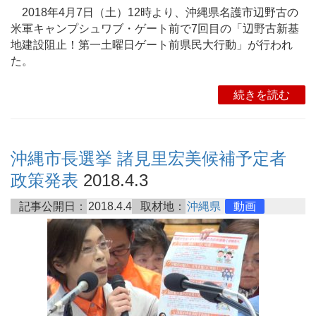
2018年4月7日（土）12時より、沖縄県名護市辺野古の
米軍キャンプシュワブ・ゲート前で7回目の「辺野古新基
地建設阻止！第一土曜日ゲート前県民大行動」が行われ
た。
続きを読む
沖縄市長選挙 諸見里宏美候補予定者
政策発表
2018.4.3
記事公開日：
2018.4.4
取材地：
沖縄県
動画