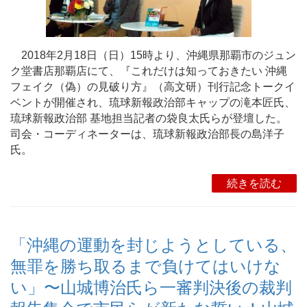
2018年2月18日（日）15時より、沖縄県那覇市のジュン
ク堂書店那覇店にて、『これだけは知っておきたい 沖縄
フェイク（偽）の見破り方』（高文研）刊行記念トークイ
ベントが開催され、琉球新報政治部キャップの滝本匠氏、
琉球新報政治部 基地担当記者の袋良太氏らが登壇した。
司会・コーディネーターは、琉球新報政治部長の島洋子
氏。
続きを読む
「沖縄の運動を封じようとしている、
無罪を勝ち取るまで負けてはいけな
い」〜山城博治氏ら一審判決後の裁判