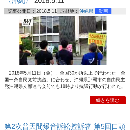
〈沖縄〉
2018.5.11
記事公開日：
2018.5.11
取材地：
沖縄県
動画
2018年5月11日（金）、全国30か所以上で行われた「全
国一斉自民党前抗議」に合わせ、沖縄県那覇市の自由民主
党沖縄県支部連合会前でも18時より抗議行動が行われた。
続きを読む
第2次普天間爆音訴訟控訴審 第5回口頭