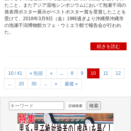
たこと、またアジア湿地シンポジウムにおいて泡瀬干潟の
発表用ポスター展示がベストポスター賞を受賞したことを
受けて、2018年3月9日（金）19時過ぎより沖縄県沖縄市
の泡瀬干潟博物館カフェ・ウミエラ館で報告会が行われ
た。
続きを読む
10 / 41
« 先頭
«
...
8
9
10
11
12
...
20
30
...
»
最後 »
詳細検索