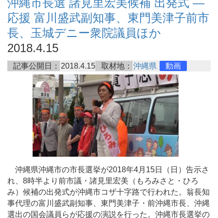
沖縄市長選 諸見里宏美候補 出発式 ―
応援 富川盛武副知事、東門美津子前市
長、玉城デニー衆院議員ほか
2018.4.15
記事公開日：
2018.4.15
取材地：
沖縄県
動画
沖縄県沖縄市の市長選挙が2018年4月15日（日）告示さ
れ、8時半より前市議・諸見里宏美（もろみさと・ひろ
み）候補の出発式が沖縄市コザ十字路で行われた。翁長知
事代理の富川盛武副知事、東門美津子・前沖縄市長、沖縄
選出の国会議員らが応援の演説を行った。沖縄市長選挙の