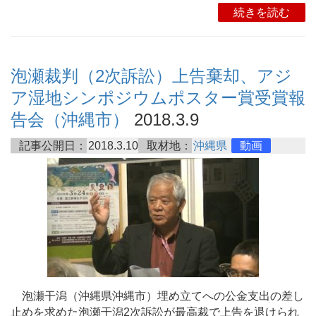
続きを読む
泡瀬裁判（2次訴訟）上告棄却、アジ
ア湿地シンポジウムポスター賞受賞報
告会（沖縄市）
2018.3.9
記事公開日：
2018.3.10
取材地：
沖縄県
動画
泡瀬干潟（沖縄県沖縄市）埋め立てへの公金支出の差し
止めを求めた泡瀬干潟2次訴訟が最高裁で上告を退けられ