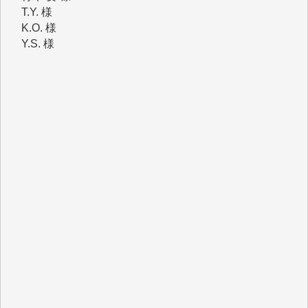
Y.S. 様
Y.N. 様
y.m. 様
R.N. 様
J.M. 様
T.N. 様
Y.T. 様
T.K. 様
ASAKO TAKAESU 様
マシオン恵美香 様
平野智生 様
山本賢二 様
吉住俊昭 様
徳山匡 様
金 盛起 様
塩川 晃平 様
松本益美 様
井出 隆太 様
及川昭男 様
岩井祐子 様