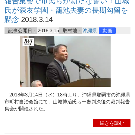
報告集会で市民らが新たな誓い！山城
氏が森友学園・籠池夫妻の長期勾留を
懸念
2018.3.14
記事公開日：
2018.3.15
取材地：
沖縄県
動画
2018年3月14日（水）18時より、沖縄県那覇市の沖縄県
市町村自治会館にて、山城博治氏ら一審判決後の裁判報告
集会が開催された。
続きを読む