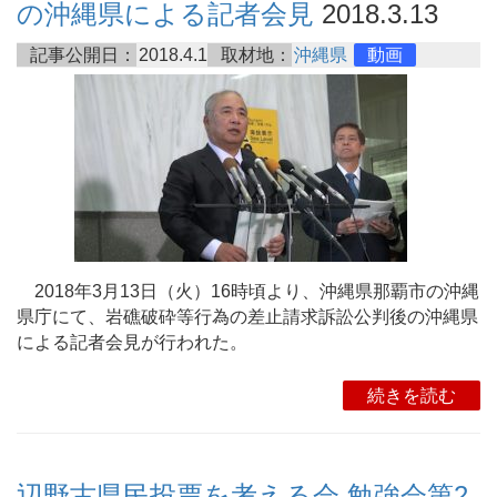
の沖縄県による記者会見
2018.3.13
記事公開日：
2018.4.1
取材地：
沖縄県
動画
2018年3月13日（火）16時頃より、沖縄県那覇市の沖縄
県庁にて、岩礁破砕等行為の差止請求訴訟公判後の沖縄県
による記者会見が行われた。
続きを読む
辺野古県民投票を考える会 勉強会第2