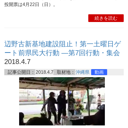
投開票は4月22日（日）。
続きを読む
辺野古新基地建設阻止！第一土曜日ゲ
ート前県民大行動 ―第7回行動・集会
2018.4.7
記事公開日：
2018.4.7
取材地：
沖縄県
動画