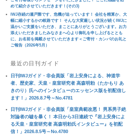
めて紹介させていただきます！(その3)
IWJ存続の瀬戸際です、危機が迫っています！ 会社を精算か、大
幅に縮小するかの岐路です！ そんな大変厳しい状況が続くIWJに
温かいご支援をいただき、まことにありがとうございます。お力
添えいただきましたみなさまへ心より御礼を申し上げるととも
に、お名前を掲載させていただきます＜ご寄付・カンパのお礼と
ご報告（2026年5月）
最近の日刊ガイド
日刊IWJガイド・非会員版「岩上安身による、神道学
者、歴史家、天皇・皇室研究者 高森明勅（たかもり あ
きのり）氏へのインタビューのエッセンス版を初配信し
ます！」2026.8.7号～No.4781
日刊IWJガイド・非会員版「皇室典範改悪！ 男系男子絶
対論者の嘘を暴く！ 本日から3日連続で『岩上安身によ
る天皇・皇室研究者 高森明勅氏インタビュー』を初配
信！」2026.8.5号～No.4780