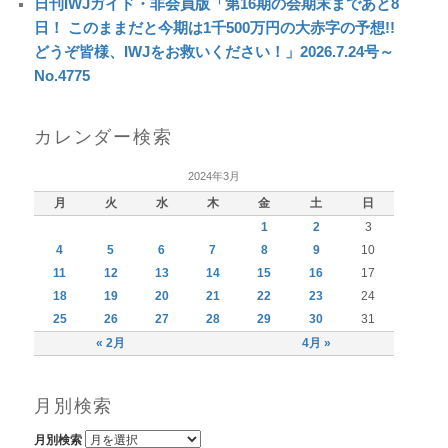
日刊IWJガイド・非会員版「第16期の会期末まであと8
日！ このままだと今期は1千500万円の大赤字の予想!!
どうぞ皆様、IWJをお救いください！」2026.7.24号～
No.4775
カレンダー検索
2024年3月
月
火
水
木
金
土
日
1
2
3
4
5
6
7
8
9
10
11
12
13
14
15
16
17
18
19
20
21
22
23
24
25
26
27
28
29
30
31
« 2月
4月 »
月別検索
月別検索