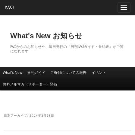
IWJ
Togg
navig
What's New お知らせ
IWJからのお知らせや、毎日発行の「日刊IWJガイド・番組表」がご覧
になれます
What’s New
日刊ガイド
ご寄付についての報告
イベント
メインコンテンツへ移動
サブコンテンツへ移動
メインメニュー
無料メルマガ（サポーター）登録
日別アーカイブ:
2024年3月28日