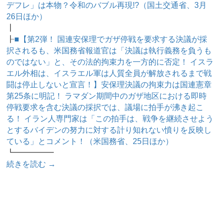
デフレ」は本物？令和のバブル再現!?（国土交通省、3月
26日ほか）
┃
┠
■【第2弾！ 国連安保理でガザ停戦を要求する決議が採
択されるも、米国務省報道官は「決議は執行義務を負うも
のではない」と、その法的拘束力を一方的に否定！ イスラ
エル外相は、イスラエル軍は人質全員が解放されるまで戦
闘は停止しないと宣言！】安保理決議の拘束力は国連憲章
第25条に明記！ ラマダン期間中のガザ地区における即時
停戦要求を含む決議の採択では、議場に拍手が沸き起こ
る！ イラン人専門家は「この拍手は、戦争を継続させよう
とするバイデンの努力に対する計り知れない憤りを反映し
ている」とコメント！（米国務省、25日ほか）
┗━━━━━
続きを読む
→