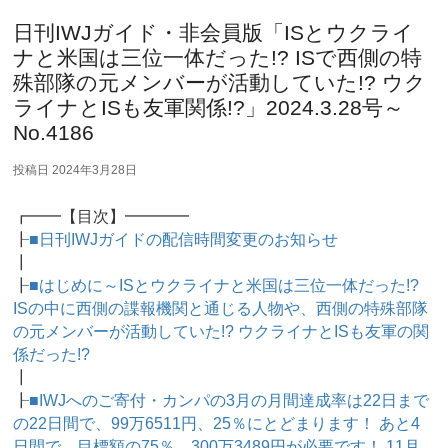
日刊IWJガイド・非会員版「ISとウクライ
ナと米国は三位一体だった!? ISで西側の特
殊部隊の元メンバーが活動していた!? ウク
ライナとISも友軍関係!?」2024.3.28号～
No.4186
投稿日
2024年3月28日
┏━━【目次】━━━━
┠
■日刊IWJガイドの配信時間変更のお知らせ
┃
┠
■はじめに～ISとウクライナと米国は三位一体だった!?
ISの中に西側の諜報機関と通じる人物や、西側の特殊部隊
の元メンバーが活動していた!? ウクライナとISも友軍の関
係だった!?
┃
┠
■IWJへのご寄付・カンパの3月の月間達成率は22日まで
の22日間で、99万6511円、25％にとどまります！ あと4
日間で、目標額の75％、300万3489円が必要です！ 11月