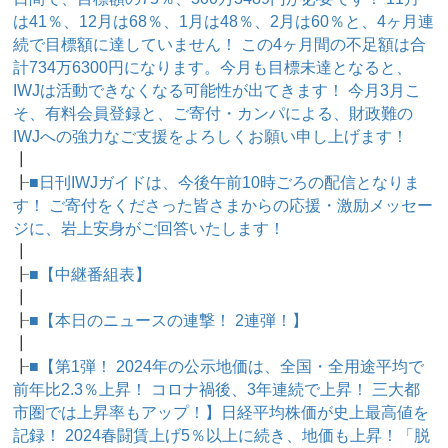
は41％、12月は68％、1月は48％、2月は60％と、4ヶ月連
続で目標額に達していません！ この4ヶ月間の不足額は合
計734万6300円になります。今月も目標未達となると、
IWJは活動できなくなる可能性が出てきます！ 今月3月こ
そ、有料会員登録と、ご寄付・カンパによる、財政難の
IWJへの強力なご支援をよろしくお願い申し上げます！
┃
┠
■日刊IWJガイドは、今後午前10時ごろの配信となりま
す！ ご寄付をくださった皆さまからの応援・激励メッセー
ジに、岩上安身がご回答いたします！
┃
┠
■【中継番組表】
┃
┠
■【本日のニュースの連撃！ 2連弾！】
┃
┠
■【第1弾！ 2024年の公示地価は、全国・全用途平均で
前年比2.3％上昇！ コロナ禍後、3年連続で上昇！ 三大都
市圏では上昇率もアップ！】日経平均株価が史上最高値を
記録！ 2024春闘賃上げ5％以上に続き、地価も上昇！「脱