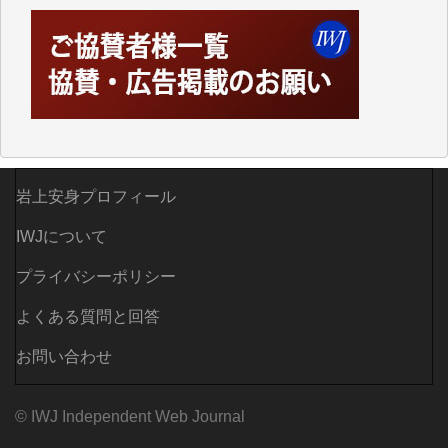
つでも簡単にアクセスできるようにして来ました。し
かし、それができるのもコンテンツがサーバーに保存
されているからこそのことであり、そのサーバーが使
えなくなってしまえば二度と視ることが出来なくなっ
てしまいます。
「何とかしなければ、何とかしてほしい。」と思いな
がらも前述した事情でどうにもならない自分の非力に
歯ぎしりするばかりです。（T.M.様）
岩上安身プロフィール
いつもまともな報道、ありがとうございます。（新城
靖 様）
IWJについて
プライバシーポリシー
よくある質問と回答
お問い合わせ
© IWJ Independent Web Journal