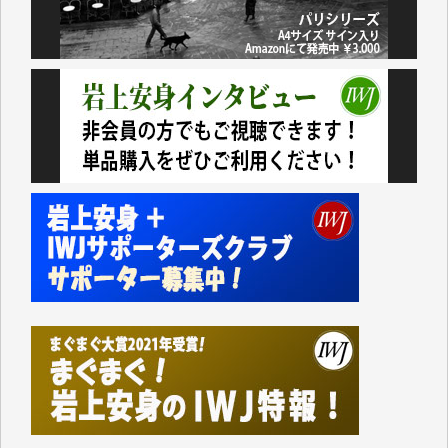
諸般の事情によりIWJ会費払えず今は非会員です。市
民側に立つ講演会にIWJのカメラマンをよく拝見して
おります。コンテンツが失われるのはあまりにもった
いない。少しでもお役立てください。（H.O.様）
今日、僅かですがカンパしました。（T.M.様）
今日、僅かですがカンパしました。IWJの危機を乗り
切るには到底及ばない額ですが病気の妻を抱えている
私にとっては精一杯のカンパです。
かねてよりIWJが発してきた膨大な取材記事や解説記
事、そして各界の方々とのインタビューは大袈裟では
なく、極めて重要な知的財産だと思っています。
Windows7の頃はIWJの動画もRealPlayerで録画でき
て、かなりの動画をDVDに焼きこんで保存していま
した。
しかし、それが出来なくなって以降はExcelなどを使
ってハイパーリンクを張り、重要と思われる記事にい