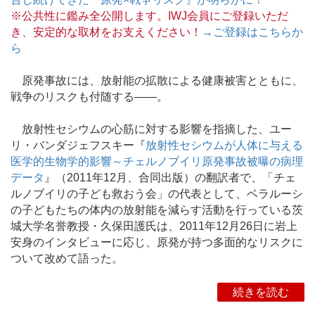
※公共性に鑑み全公開します。IWJ会員にご登録いただ
き、安定的な取材をお支えください！
→ご登録はこちらか
ら
原発事故には、放射能の拡散による健康被害とともに、
戦争のリスクも付随する――。
放射性セシウムの心筋に対する影響を指摘した、ユー
リ・バンダジェフスキー『
放射性セシウムが人体に与える
医学的生物学的影響～チェルノブイリ原発事故被曝の病理
データ
』（2011年12月、合同出版）の翻訳者で、「チェ
ルノブイリの子ども救おう会」の代表として、ベラルーシ
の子どもたちの体内の放射能を減らす活動を行っている茨
城大学名誉教授・久保田護氏は、2011年12月26日に岩上
安身のインタビューに応じ、原発が持つ多面的なリスクに
ついて改めて語った。
続きを読む