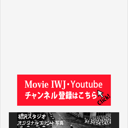
T.N. 様
Y.T. 様
T.K. 様
ASAKO TAKAESU 様
マシオン恵美香 様
平野智生 様
山本賢二 様
吉住俊昭 様
徳山匡 様
金 盛起 様
塩川 晃平 様
松本益美 様
井出 隆太 様
及川昭男 様
岩井祐子 様
藤田英之 様
藤岡比左志 様
井出 隆太 様
小池説夫 様
アオキカナメ 様