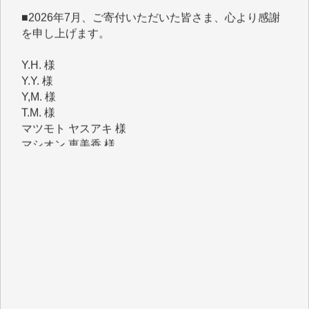
を申し上げます。
Y.H. 様
Y.Y. 様
Y,M. 様
T.M. 様
マツモト ヤスアキ 様
マシオン 恵美香 様
岩井 祐子 様
吉村 隆子 様
新城 靖 様
青木 要 様
T.Y. 様
K.O. 様
Y.S. 様
Y.N. 様
y.m. 様
R.N. 様
J.M. 様