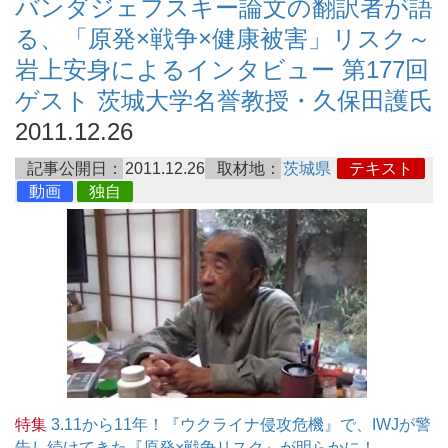
バンダジェフスキー論文の翻訳者が語
る、「原発×戦争×健康被害」リスク～
岩上安身によるインタビュー 第177回
ゲスト 茨城大学名誉教授・久保田護氏
2011.12.26
記事公開日：
2011.12.26
取材地：
茨城県
テキスト
動画
独自
特集
3.11から11年！『ウクライナ侵攻危機』で、IWJが警
告し続けてきた『原発×戦争リスク』が明らかに！