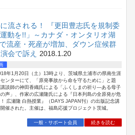
に流される！ 『更田豊志氏を規制委
運動を!!」～カナダ・オンタリオ湖
で流産・死産が増加、ダウン症候群
講演会で訴え
2018.1.20
画
18年1月20日（土）13時より、茨城県土浦市の県南生涯
習センターにて、「原発事故から命を守るために」と題
、講談師の神田香織氏による「ふくしまの祈り―ある母子
難の声」、作家の広瀬隆氏による『日本列島の全原発が危
！ 広瀬隆 白熱授業』（DAYS JAPAN刊）の出版記念講
が開催された。主催は、福島応援プロジェクト茨城。
一般・サポート会員
続きを読む