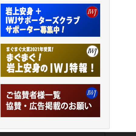
井出 隆太 様
小池説夫 様
アオキカナメ 様
諸般の事情によりIWJ会費払えず今は非会員
です。市民側に立つ講演会にIWJのカメラマ
ンをよく拝見しております。コンテンツが失
われるのはあまりにもったいない。少しでも
お役立てください。（H.O.様）
今日、僅かですがカンパしました。（T.M.
様）
今日、僅かですがカンパしました。IWJの危
機を乗り切るには到底及ばない額ですが病気
の妻を抱えている私にとっては精一杯のカン
パです。
かねてよりIWJが発してきた膨大な取材記事
や解説記事、そして各界の方々とのインタビ