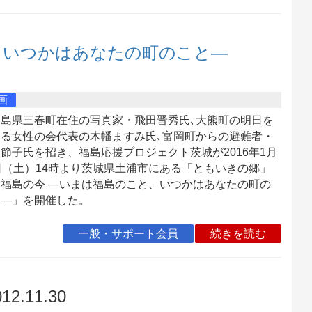
、いつかはあなたの町のこと―
画
島県三春町在住の写真家・飛田晋秀氏､大熊町の明日を
える女性の会代表の木幡ますみ氏､富岡町からの避難者・
節子氏を招き、福島応援プロジェクト茨城が2016年1月
日（土）14時より茨城県土浦市にある「ともいきの郷」
「福島の今 ―いまは福島のこと、いつかはあなたの町の
と―」を開催した。
一般・サポート会員
続きを読む
12.11.30