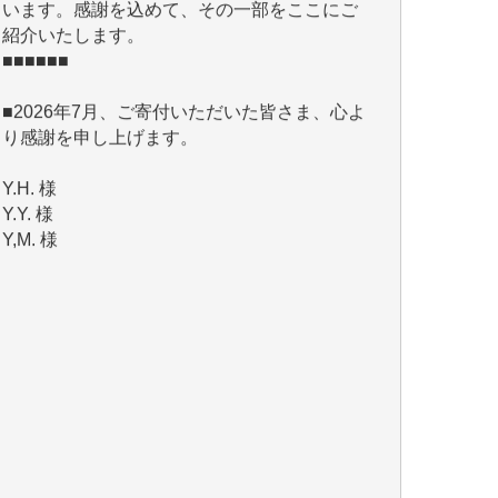
■■■■■■
■2026年7月、ご寄付いただいた皆さま、心よ
り感謝を申し上げます。
Y.H. 様
Y.Y. 様
Y,M. 様
T.M. 様
マツモト ヤスアキ 様
マシオン 恵美香 様
岩井 祐子 様
吉村 隆子 様
新城 靖 様
青木 要 様
T.Y. 様
K.O. 様
Y.S. 様
Y.N. 様
y.m. 様