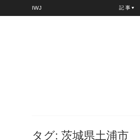
IWJ
記 事
タグ: 茨城県土浦市