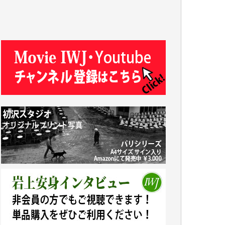
R.N. 様
J.M. 様
T.N. 様
Y.T. 様
T.K. 様
ASAKO TAKAESU 様
マシオン恵美香 様
平野智生 様
山本賢二 様
吉住俊昭 様
徳山匡 様
金 盛起 様
塩川 晃平 様
松本益美 様
井出 隆太 様
及川昭男 様
岩井祐子 様
藤田英之 様
藤岡比左志 様