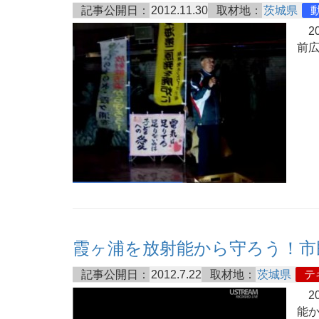
記事公開日：
2012.11.30
取材地：
茨城県
20
前
霞ヶ浦を放射能から守ろう！市
記事公開日：
2012.7.22
取材地：
茨城県
テ
20
能