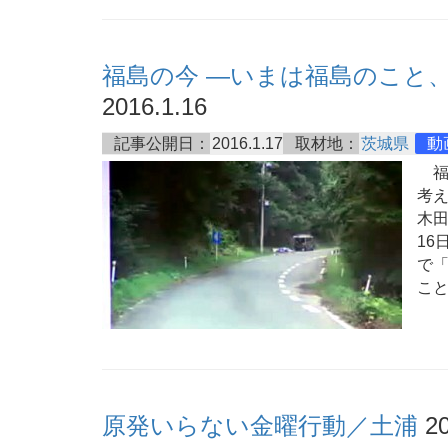
福島の今 ―いまは福島のこと
2016.1.16
記事公開日：
2016.1.17
取材地：
茨城県
動
福
考
木田
16
で
こ
原発いらない金曜行動／土浦
20