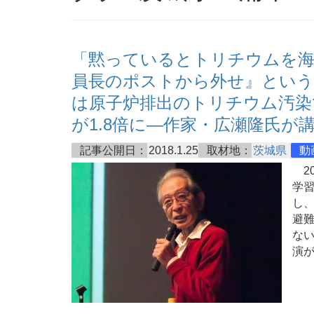
「黙っているとトリチウムを海
員長のポストから外せ』という
は原子炉排出のトリチウム汚染
が1.8倍に―作家・広瀬隆氏が
記事公開日：
2018.1.25
取材地：
茨城県
動
20
学
し
避
ない
演