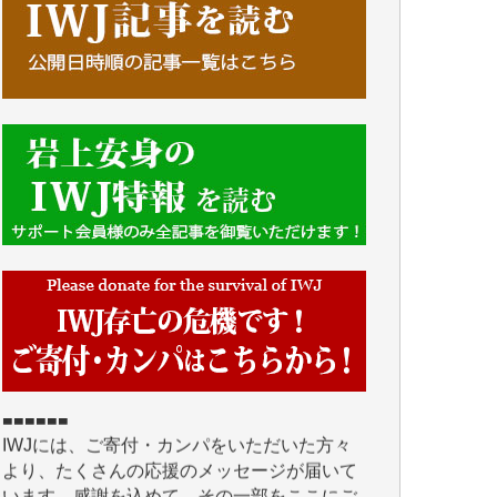
■■■■■■
IWJには、ご寄付・カンパをいただいた方々
より、たくさんの応援のメッセージが届いて
います。感謝を込めて、その一部をここにご
紹介いたします。
■■■■■■