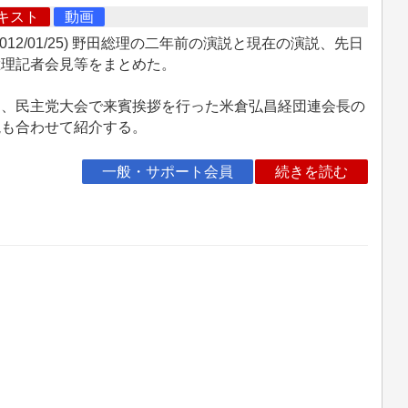
キスト
動画
012/01/25) 野田総理の二年前の演説と現在の演説、先日
総理記者会見等をまとめた。
た、民主党大会で来賓挨拶を行った米倉弘昌経団連会長の
説も合わせて紹介する。
一般・サポート会員
続きを読む