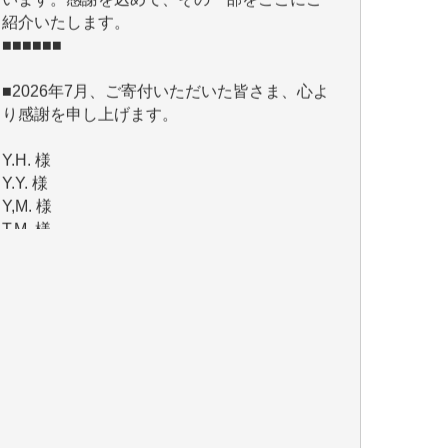
■2026年7月、ご寄付いただいた皆さま、心よ
り感謝を申し上げます。
Y.H. 様
Y.Y. 様
Y,M. 様
T.M. 様
マツモト ヤスアキ 様
マシオン 恵美香 様
岩井 祐子 様
吉村 隆子 様
新城 靖 様
青木 要 様
T.Y. 様
K.O. 様
Y.S. 様
Y.N. 様
y.m. 様