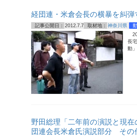
経団連・米倉会長の横暴を糾弾
記事公開日：
2012.7.7
取材地：
神奈川県
20
長
動
野田総理「二年前の演説と現在の
団連会長米倉氏演説部分 そ