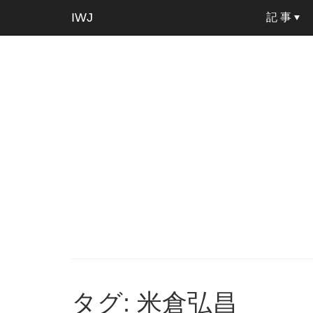
IWJ
記 事
タグ: 米倉弘昌