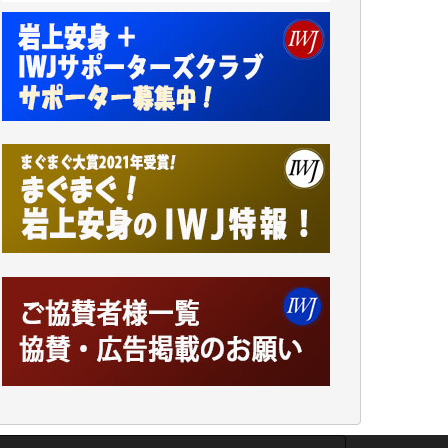
小池説夫 様
アオキカナメ 様
諸般の事情によりIWJ会費払えず今は非会員
です。市民側に立つ講演会にIWJのカメラマ
ンをよく拝見しております。コンテンツが失
われるのはあまりにもったいない。少しでも
お役立てください。（H.O.様）
今日、僅かですがカンパしました。（T.M.
様）
今日、僅かですがカンパしました。IWJの危
機を乗り切るには到底及ばない額ですが病気
の妻を抱えている私にとっては精一杯のカン
パです。
かねてよりIWJが発してきた膨大な取材記事
や解説記事、そして各界の方々とのインタビ
ューは大袈裟ではなく、極めて重要な知的財