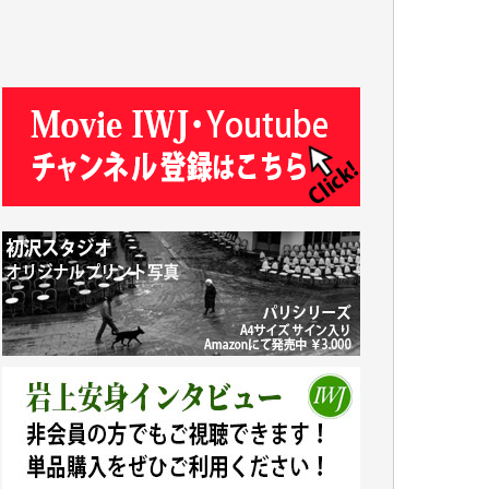
R.N. 様
J.M. 様
T.N. 様
Y.T. 様
T.K. 様
ASAKO TAKAESU 様
マシオン恵美香 様
平野智生 様
山本賢二 様
吉住俊昭 様
徳山匡 様
金 盛起 様
塩川 晃平 様
松本益美 様
井出 隆太 様
及川昭男 様
岩井祐子 様
藤田英之 様
藤岡比左志 様
井出 隆太 様