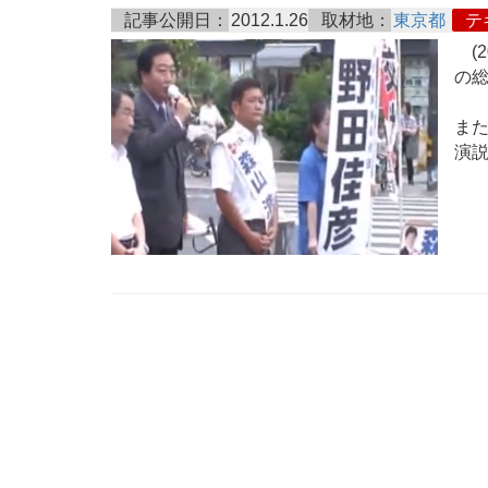
記事公開日：
2012.1.26
取材地：
東京都
テ
(2
の
ま
演