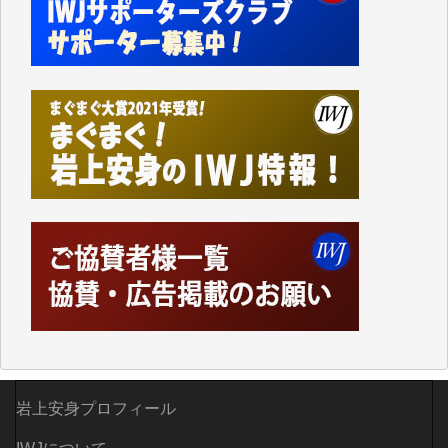
私にとっては精一杯のカンパです。
かねてよりIWJが発してきた膨大な取材記事や解説記
事、そして各界の方々とのインタビューは大袈裟では
なく、極めて重要な知的財産だと思っています。
Windows7の頃はIWJの動画もRealPlayerで録画でき
て、かなりの動画をDVDに焼きこんで保存していま
した。
しかし、それが出来なくなって以降はExcelなどを使
ってハイパーリンクを張り、重要と思われる記事にい
つでも簡単にアクセスできるようにして来ました。し
かし、それができるのもコンテンツがサーバーに保存
されているからこそのことであり、そのサーバーが使
えなくなってしまえば二度と視ることが出来なくなっ
てしまいます。
「何とかしなければ、何とかしてほしい。」と思いな
がらも前述した事情でどうにもならない自分の非力に
歯ぎしりするばかりです。（T.M.様）
岩上安身プロフィール
いつもまともな報道、ありがとうございます。（新城