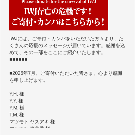
■■■■■■
IWJには、ご寄付・カンパをいただいた方々より、た
くさんの応援のメッセージが届いています。感謝を込
めて、その一部をここにご紹介いたします。
■■■■■■
■2026年7月、ご寄付いただいた皆さま、心より感謝
を申し上げます。
Y.H. 様
Y.Y. 様
Y,M. 様
T.M. 様
マツモト ヤスアキ 様
マシオン 恵美香 様
岩井 祐子 様
吉村 隆子 様