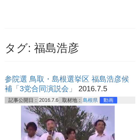
タグ: 福島浩彦
参院選 鳥取・島根選挙区 福島浩彦候
補「3党合同演説会」
2016.7.5
記事公開日：
2016.7.6
取材地：
島根県
動画