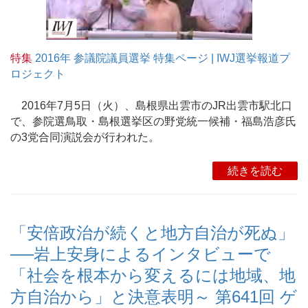
特集
2016年 参議院議員選挙 特集ページ | IWJ選挙報道プ
ロジェクト
2016年7月5日（火）、島根県出雲市のJR出雲市駅北口
で、参院選鳥取・島根選挙区の野党統一候補・福島浩彦氏
の3党合同演説会が行われた。
続きを読む
「安倍政治が続くと地方自治が死ぬ」
──岩上安身によるインタビューで
「社会を根本から変えるには地域、地
方自治から」と決意表明～ 第641回 ゲ