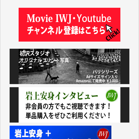
塩川 晃平 様
松本益美 様
井出 隆太 様
及川昭男 様
岩井祐子 様
藤田英之 様
藤岡比左志 様
井出 隆太 様
小池説夫 様
アオキカナメ 様
諸般の事情によりIWJ会費払えず今は非会員です。市
民側に立つ講演会にIWJのカメラマンをよく拝見して
おります。コンテンツが失われるのはあまりにもった
いない。少しでもお役立てください。（H.O.様）
今日、僅かですがカンパしました。（T.M.様）
今日、僅かですがカンパしました。IWJの危機を乗り
切るには到底及ばない額ですが病気の妻を抱えている