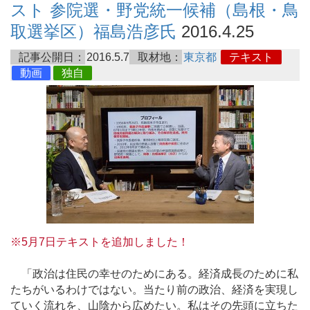
スト 参院選・野党統一候補（島根・鳥
取選挙区）福島浩彦氏
2016.4.25
記事公開日：
2016.5.7
取材地：
東京都
テキスト
動画
独自
※5月7日テキストを追加しました！
「政治は住民の幸せのためにある。経済成長のために私
たちがいるわけではない。当たり前の政治、経済を実現し
ていく流れを、山陰から広めたい。私はその先頭に立ちた