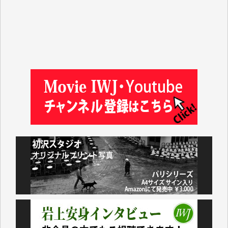
山本賢二 様
吉住俊昭 様
徳山匡 様
金 盛起 様
塩川 晃平 様
松本益美 様
井出 隆太 様
及川昭男 様
岩井祐子 様
藤田英之 様
藤岡比左志 様
井出 隆太 様
小池説夫 様
アオキカナメ 様
諸般の事情によりIWJ会費払えず今は非会員です。市
民側に立つ講演会にIWJのカメラマンをよく拝見して
おります。コンテンツが失われるのはあまりにもった
いない。少しでもお役立てください。（H.O.様）