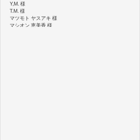
T.M. 様
マツモト ヤスアキ 様
マシオン 恵美香 様
岩井 祐子 様
吉村 隆子 様
新城 靖 様
青木 要 様
T.Y. 様
K.O. 様
Y.S. 様
Y.N. 様
y.m. 様
R.N. 様
J.M. 様
T.N. 様
Y.T. 様
T.K. 様
ASAKO TAKAESU 様
マシオン恵美香 様
平野智生 様