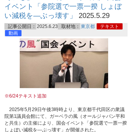
イベント「参院選で一票一揆 しょぼ
い減税を―ぶっ壊す」
2025.5.29
記事公開日：
2025.6.23
取材地：
東京都
テキスト
動画
※6/24テキスト追加
2025年5月29日午後3時時より、東京都千代田区の衆議
院第1議員会館にて、ガーベラの風（オールジャパン平和
と共生）の主催により、国会イベント「参院選で一票一揆
しょぼい減税を―ぶっ壊す」が開催された。