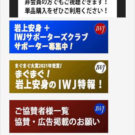
今日、僅かですがカンパしました。（T.M.様）
今日、僅かですがカンパしました。IWJの危機を乗り
切るには到底及ばない額ですが病気の妻を抱えている
私にとっては精一杯のカンパです。
かねてよりIWJが発してきた膨大な取材記事や解説記
事、そして各界の方々とのインタビューは大袈裟では
なく、極めて重要な知的財産だと思っています。
Windows7の頃はIWJの動画もRealPlayerで録画でき
て、かなりの動画をDVDに焼きこんで保存していま
した。
しかし、それが出来なくなって以降はExcelなどを使
ってハイパーリンクを張り、重要と思われる記事にい
つでも簡単にアクセスできるようにして来ました。し
かし、それができるのもコンテンツがサーバーに保存
されているからこそのことであり、そのサーバーが使
えなくなってしまえば二度と視ることが出来なくなっ
てしまいます。
「何とかしなければ、何とかしてほしい。」と思いな