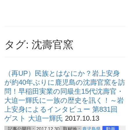
タグ: 沈壽官窯
（再UP）民族とはなにか？岩上安身
が約40年ぶりに鹿児島の沈壽官窯を訪
問！早稲田実業の同級生15代沈壽官・
大迫一輝氏に一族の歴史を訊く！～岩
上安身によるインタビュー 第831回
ゲスト 大迫一輝氏
2017.10.13
記事公開日：
2017.12.30
取材地：
鹿児島県
動画