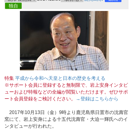
独自
特集
平成から令和へ天皇と日本の歴史を考える
※サポート会員に登録すると無制限で、岩上安身インタビ
ューおよび特報などの全編が閲覧いただけます。ぜひサポ
ート会員登録をご検討ください。
→登録はこちらから
2017年10月13日（金）9時より鹿児島県日置市の沈壽官
窯にて、岩上安身による十五代沈壽官・大迫一輝氏へのイ
ンタビューが行われた。