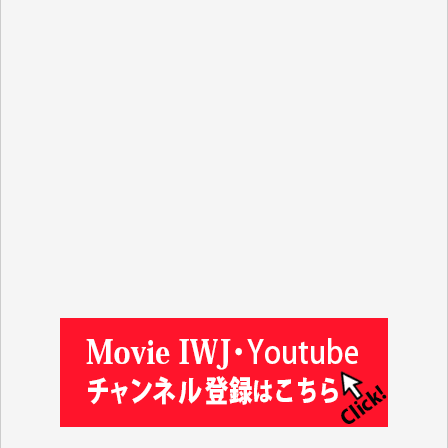
y.m. 様
R.N. 様
J.M. 様
T.N. 様
Y.T. 様
T.K. 様
ASAKO TAKAESU 様
マシオン恵美香 様
平野智生 様
山本賢二 様
吉住俊昭 様
徳山匡 様
金 盛起 様
塩川 晃平 様
松本益美 様
井出 隆太 様
及川昭男 様
岩井祐子 様
藤田英之 様
藤岡比左志 様