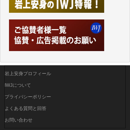
した。
しかし、それが出来なくなって以降はExcelなどを使
ってハイパーリンクを張り、重要と思われる記事にい
つでも簡単にアクセスできるようにして来ました。し
かし、それができるのもコンテンツがサーバーに保存
されているからこそのことであり、そのサーバーが使
えなくなってしまえば二度と視ることが出来なくなっ
てしまいます。
「何とかしなければ、何とかしてほしい。」と思いな
がらも前述した事情でどうにもならない自分の非力に
歯ぎしりするばかりです。（T.M.様）
岩上安身プロフィール
いつもまともな報道、ありがとうございます。（新城
IWJについて
靖 様）
プライバシーポリシー
よくある質問と回答
お問い合わせ