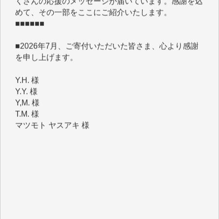
■■■■■■
■2026年7月、ご寄付いただいた皆さま、心より感謝
を申し上げます。
Y.H. 様
Y.Y. 様
Y,M. 様
T.M. 様
マツモト ヤスアキ 様
マシオン 恵美香 様
岩井 祐子 様
吉村 隆子 様
新城 靖 様
青木 要 様
T.Y. 様
K.O. 様
Y.S. 様
Y.N. 様