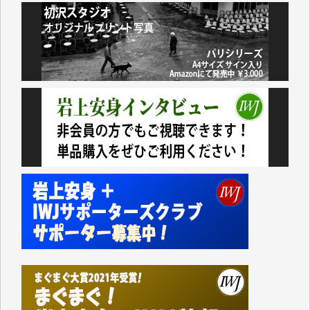
井出 隆太 様
小池説夫 様
アオキカナメ 様
諸般の事情によりIWJ会費払えず今は非会員です。市
民側に立つ講演会にIWJのカメラマンをよく拝見して
おります。コンテンツが失われるのはあまりにもった
いない。少しでもお役立てください。（H.O.様）
今日、僅かですがカンパしました。（T.M.様）
今日、僅かですがカンパしました。IWJの危機を乗り
切るには到底及ばない額ですが病気の妻を抱えている
私にとっては精一杯のカンパです。
かねてよりIWJが発してきた膨大な取材記事や解説記
事、そして各界の方々とのインタビューは大袈裟では
なく、極めて重要な知的財産だと思っています。
Windows7の頃はIWJの動画もRealPlayerで録画でき
て、かなりの動画をDVDに焼きこんで保存していま