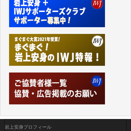
今日、僅かですがカンパしました。IWJの危機を乗り
切るには到底及ばない額ですが病気の妻を抱えている
私にとっては精一杯のカンパです。
かねてよりIWJが発してきた膨大な取材記事や解説記
事、そして各界の方々とのインタビューは大袈裟では
なく、極めて重要な知的財産だと思っています。
Windows7の頃はIWJの動画もRealPlayerで録画でき
て、かなりの動画をDVDに焼きこんで保存していま
した。
しかし、それが出来なくなって以降はExcelなどを使
ってハイパーリンクを張り、重要と思われる記事にい
つでも簡単にアクセスできるようにして来ました。し
かし、それができるのもコンテンツがサーバーに保存
されているからこそのことであり、そのサーバーが使
えなくなってしまえば二度と視ることが出来なくなっ
てしまいます。
「何とかしなければ、何とかしてほしい。」と思いな
がらも前述した事情でどうにもならない自分の非力に
歯ぎしりするばかりです。（T.M.様）
岩上安身プロフィール