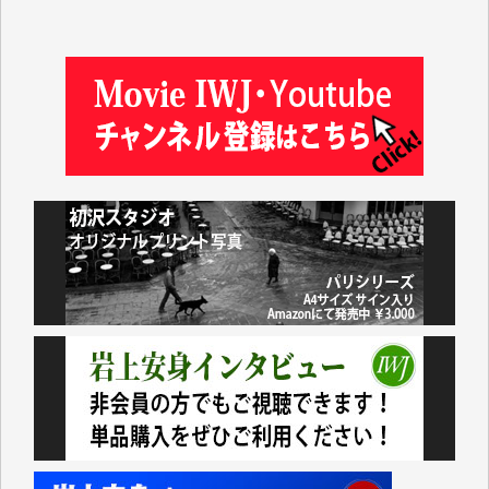
金 盛起 様
塩川 晃平 様
松本益美 様
井出 隆太 様
及川昭男 様
岩井祐子 様
藤田英之 様
藤岡比左志 様
井出 隆太 様
小池説夫 様
アオキカナメ 様
諸般の事情によりIWJ会費払えず今は非会員です。市
民側に立つ講演会にIWJのカメラマンをよく拝見して
おります。コンテンツが失われるのはあまりにもった
いない。少しでもお役立てください。（H.O.様）
今日、僅かですがカンパしました。（T.M.様）