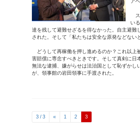
アベ
ス
い
達を残して避難せざるを得なかった。自主避難
された。そして「私たちは安全な原発などない
どうして再稼働を押し進めるのか？これ以上被
害賠償に専念すべきときです。そして真剣に日
無法な逮捕、嫌がらせは法治国として恥ずかし
が、領事館の岩田領事に手渡された。
3 / 3
«
1
2
3