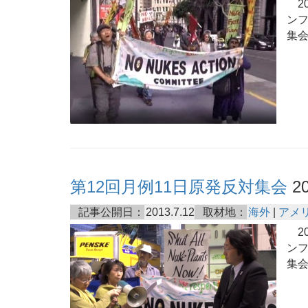
20
ンフ
集
第12回月例11日原発反対集会
20
記事公開日：
2013.7.12
取材地：
海外
|
アメ
20
ンフ
集