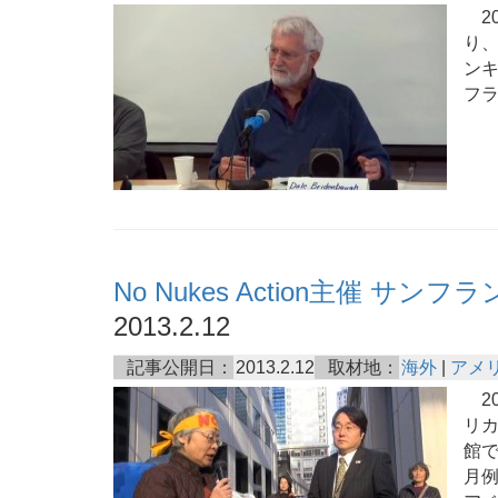
20
り
ンキ
フ
No Nukes Action主催 
2013.2.12
記事公開日：
2013.2.12
取材地：
海外
|
アメ
20
リ
館で
月