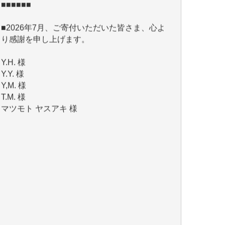
■2026年7月、ご寄付いただいた皆さま、心よ
り感謝を申し上げます。
Y.H. 様
Y.Y. 様
Y,M. 様
T.M. 様
マツモト ヤスアキ 様
マシオン 恵美香 様
岩井 祐子 様
吉村 隆子 様
新城 靖 様
青木 要 様
T.Y. 様
K.O. 様
Y.S. 様
Y.N. 様
y.m. 様
R.N. 様