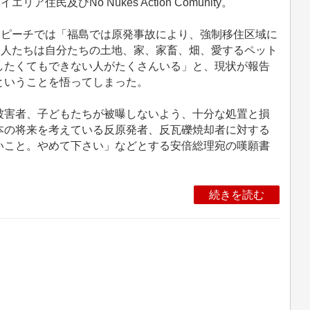
イエリア住民及びNo Nukes Action Comunity。
ピーチでは「福島では原発事故により、強制移住区域に
る人たちは自分たちの土地、家、家畜、畑、愛するペット
したくてもできない人がたくさんいる」と、現状が報告
ということを悟ってしまった。
害者、子どもたちが被曝しないよう、十分な処置と損
本の将来を考えている反原発者、反瓦礫焼却者に対する
いこと。やめて下さい」などとする安倍総理宛の嘆願書
続きを読む