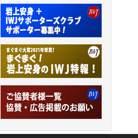
アオキカナメ 様
諸般の事情によりIWJ会費払えず今は非会員
です。市民側に立つ講演会にIWJのカメラマ
ンをよく拝見しております。コンテンツが失
われるのはあまりにもったいない。少しでも
お役立てください。（H.O.様）
今日、僅かですがカンパしました。（T.M.
様）
今日、僅かですがカンパしました。IWJの危
機を乗り切るには到底及ばない額ですが病気
の妻を抱えている私にとっては精一杯のカン
パです。
かねてよりIWJが発してきた膨大な取材記事
や解説記事、そして各界の方々とのインタビ
ューは大袈裟ではなく、極めて重要な知的財
産だと思っています。