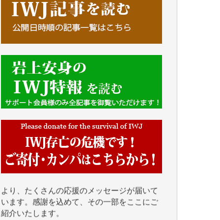
■■■■■■
IWJには、ご寄付・カンパをいただいた方々
より、たくさんの応援のメッセージが届いて
います。感謝を込めて、その一部をここにご
紹介いたします。
■■■■■■