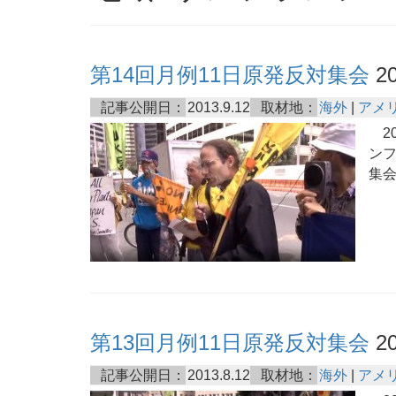
第14回月例11日原発反対集会
20
記事公開日：
2013.9.12
取材地：
海外
|
アメ
20
ンフ
集
第13回月例11日原発反対集会
20
記事公開日：
2013.8.12
取材地：
海外
|
アメ