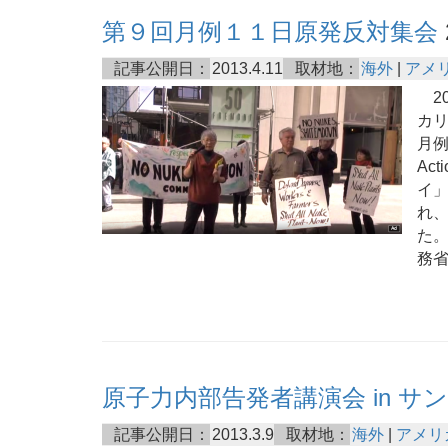
第９回月例１１日原発反対集会
記事公開日：
2013.4.11
取材地：
海外
|
アメ
20
カ
月例
Ac
イ
れ
た
務
原子力内部告発者講演会 in サ
記事公開日：
2013.3.9
取材地：
海外
|
アメリ