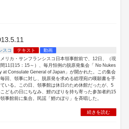
13.5.11
シスコ
テキスト
動画
メリカ・サンフランシスコ日本領事館前で、12日、（現
間11日15：15～）、毎月恒例の脱原発集会「 No Nukes
ly at Consulate General of Japan」が開かれた。この集会
は毎回、領事に対し、脱原発を求める総理宛の嘆願書を手
している。この日、領事館は休日のため休館だったが、5
こどもの日にちなみ、鯉のぼりを持ち寄った参加者約15
が領事館前に集合。民謡「鯉のぼり」を斉唱した。
続きを読む