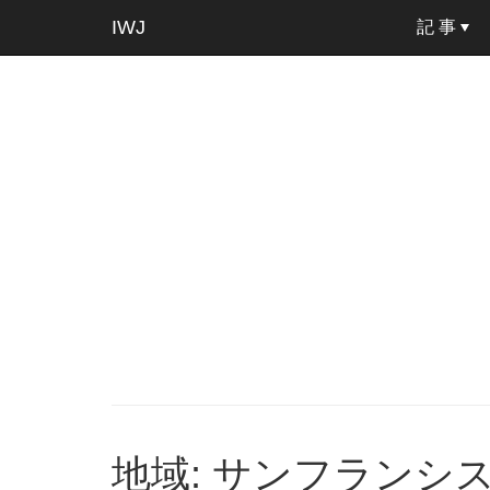
IWJ
記 事
地域: サンフランシ