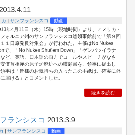
2013.4.11
リカ
|
サンフランシスコ
動画
13年4月11日（木）15時（現地時間）より、アメリカ・
リフォルニア州のサンフランシスコ総領事館前で「第９回
１１日原発反対集会」が行われた。主催はNo Nukes
tionで、「No Nukes Shut’em Down」「ゲンパツイラナ
」など、英語、日本語の両方でコールやスピーチがなさ
、安倍首相宛の原子炉廃炉への嘆願書を、領事に提出し
。領事は「皆様のお気持ちの入ったこの手紙は、確実に外
省に届ける」とコメントした。
続きを読む
ンフランシスコ
2013.3.9
カ
|
サンフランシスコ
動画