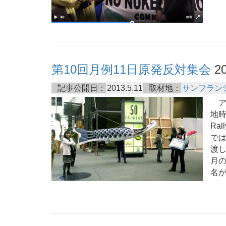
第10回月例11日原発反対集会
20
記事公開日：
2013.5.11
取材地：
サンフラン
ア
地時
Ral
で
渡
月の
名