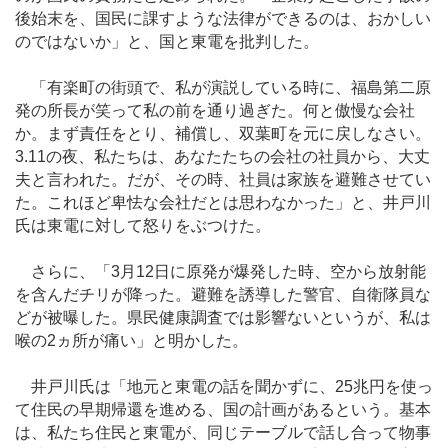
後始末を、国民に課すような法律ができるのは、おかしい
のではないか」と、国と東電を批判した。
「有楽町の街頭で、私が演説している時に、福島第二原
発の所長が笑って私の前を通り過ぎた。何と傲慢な会社
か。まず責任をとり、補償し、双葉町を元に戻しなさい。
3.11の夜、私たちは、あなたたちの会社の社員から、大丈
夫と言われた。だが、その時、社員は家族を避難させてい
た。これほど卑怯な会社だとは思わなかった」と、井戸川
氏は東電に対して怒りをぶつけた。
さらに、「3月12日に原発が爆発した時、空から放射能
を含んだチリが降った。避難を誘導した警官、自衛隊員な
どが被曝した。県民健康調査では影響ないというが、私は
喉の2ヵ所が痛い」と明かした。
井戸川氏は「地元と東電の話を聞かずに、25兆円を使っ
て住民の早期帰還を進める、国の計画があるという。基本
は、私たち住民と東電が、同じテーブルで話し合って物事