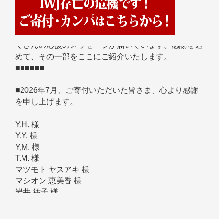
■■■■■■
IWJには、ご寄付・カンパをいただいた方々より、た
くさんの応援のメッセージが届いています。感謝を込
めて、その一部をここにご紹介いたします。
■■■■■■
■2026年7月、ご寄付いただいた皆さま、心より感謝
を申し上げます。
Y.H. 様
Y.Y. 様
Y,M. 様
T.M. 様
マツモト ヤスアキ 様
マシオン 恵美香 様
岩井 祐子 様
吉村 隆子 様
新城 靖 様
青木 要 様
T.Y. 様