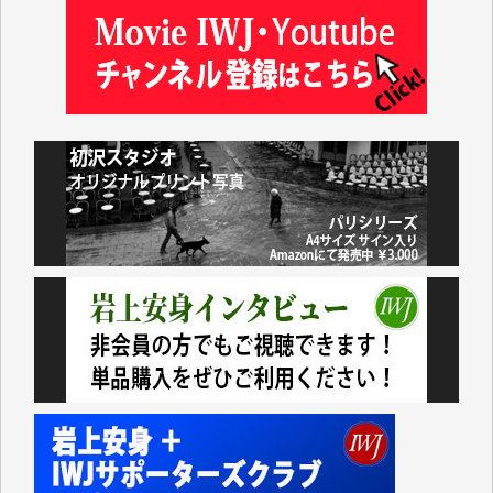
及川昭男 様
岩井祐子 様
藤田英之 様
藤岡比左志 様
井出 隆太 様
小池説夫 様
アオキカナメ 様
諸般の事情によりIWJ会費払えず今は非会員です。市
民側に立つ講演会にIWJのカメラマンをよく拝見して
おります。コンテンツが失われるのはあまりにもった
いない。少しでもお役立てください。（H.O.様）
今日、僅かですがカンパしました。（T.M.様）
今日、僅かですがカンパしました。IWJの危機を乗り
切るには到底及ばない額ですが病気の妻を抱えている
私にとっては精一杯のカンパです。
かねてよりIWJが発してきた膨大な取材記事や解説記
事、そして各界の方々とのインタビューは大袈裟では