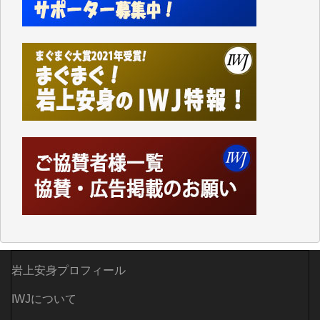
なく、極めて重要な知的財産だと思っています。
Windows7の頃はIWJの動画もRealPlayerで録画でき
て、かなりの動画をDVDに焼きこんで保存していま
した。
しかし、それが出来なくなって以降はExcelなどを使
ってハイパーリンクを張り、重要と思われる記事にい
つでも簡単にアクセスできるようにして来ました。し
かし、それができるのもコンテンツがサーバーに保存
されているからこそのことであり、そのサーバーが使
えなくなってしまえば二度と視ることが出来なくなっ
てしまいます。
「何とかしなければ、何とかしてほしい。」と思いな
がらも前述した事情でどうにもならない自分の非力に
歯ぎしりするばかりです。（T.M.様）
いつもまともな報道、ありがとうございます。（新城
岩上安身プロフィール
靖 様）
IWJについて