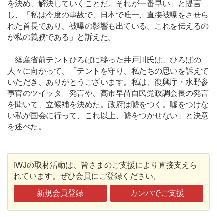
を決め、解決していくことだ。それが一番早い」と提言
し、「私は今度の事故で、日本で唯一、直接被曝をさせら
れた首長であり、被曝の影響も出ている。これを伝えるの
が私の義務である」と訴えた。
経産省前テントひろばに移った井戸川氏は、ひろばの
人々に向かって、「テントを守り、私たちの思いを訴えて
いただき、ありがとうございます。私は、復興庁・水野参
事官のツイッター発言や、高市早苗自民党政調会長の発言
を聞いて、立候補を決めた。政府は嘘をつく。嘘をつけな
い私が国会に行って、これ以上、嘘をつかせない」と決意
を述べた。
IWJの取材活動は、皆さまのご支援により直接支えら
れています。ぜひ会員にご登録ください。
新規会員登録
カンパでご支援