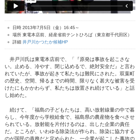
日時 2013年7月5日（金）16:45～
場所 東電本店前、経産省前テントひろば（東京都千代田区）
詳細
井戸川かつたか候補HP
井戸川氏は東電本店前で、「『原発は事故を起こさな
い。止める、冷やす、閉じ込めるで、絶対安全だ』と言わ
れていたが、事故が起きて私たちは難民にされた。双葉町
の歴史、空間、帰るまでの時間、限りなく甚大な被害を受
けたにもかかわらず、私たちは放置され続けている」と話
し始めた。
続けて、「福島の子どもたちは、高い放射線量の中で暮
らし、今年度から学校給食で、福島県の農産物を食べさせ
られている。放射能を片付けるのは、出した企業の責任
だ。ところが、いわゆる除染法が作られ、除染に協力する
のが国民の責務だと定められた。一企業が起こした事故の