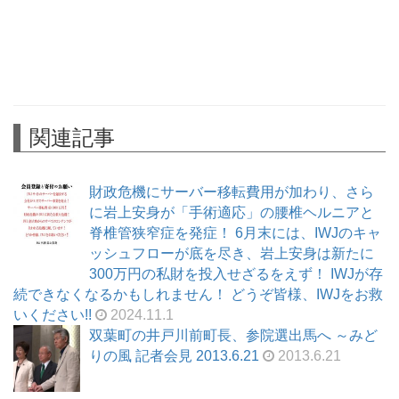
関連記事
財政危機にサーバー移転費用が加わり、さら
に岩上安身が「手術適応」の腰椎ヘルニアと
脊椎管狭窄症を発症！ 6月末には、IWJのキャ
ッシュフローが底を尽き、岩上安身は新たに
300万円の私財を投入せざるをえず！ IWJが存
続できなくなるかもしれません！ どうぞ皆様、IWJをお救
いください!!
2024.11.1
双葉町の井戸川前町長、参院選出馬へ ～みど
りの風 記者会見 2013.6.21
2013.6.21