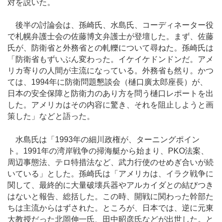
対を説いた。
後半の討論会は、孫崎氏、水島氏、コーディネーター役
で札幌弁護士会の佐藤博文弁護士が登壇した。まず、佐藤
氏が、防衛省と外務省との軋轢について尋ねた。孫崎氏は
「防衛省もずいぶん変わった。イケイケドンドンだ。アメ
リカ寄りの人間が主流になっている。外務省も然り。かつ
ては、1994年に防衛問題懇談会（樋口廣太郎座長）が、
日本の安全保障と防衛力のあり方を問う樋口レポートを出
した。アメリカはその内容に驚き、それを阻止しようと画
策した」などと語った。
水島氏は「1993年の細川政権が、ターニングポイン
ト。1991年の湾岸戦争の掃海艇から始まり、PKO法案、
周辺事態法、テロ特措法など、武力行使のせめぎ合いが続
いている」とした。孫崎氏は「アメリカは、イラク戦争に
関して、最終的に大量破壊兵器やアルカイダとの結びつき
はないと報告、総括した。この時、開戦に関わった幹部た
ちは主流からはずされた。ところが、日本では、逆に元東
大教授だった北岡伸一氏、田中昭彦氏などが出世した。と