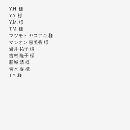
Y.Y. 様
Y,M. 様
T.M. 様
マツモト ヤスアキ 様
マシオン 恵美香 様
岩井 祐子 様
吉村 隆子 様
新城 靖 様
青木 要 様
T.Y. 様
K.O. 様
Y.S. 様
Y.N. 様
y.m. 様
R.N. 様
J.M. 様
T.N. 様
Y.T. 様
T.K. 様
ASAKO TAKAESU 様