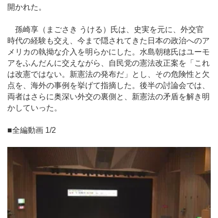
開かれた。
孫崎享（まごさき うける）氏は、史実を元に、外交官
時代の経験も交え、今まで隠されてきた日本の政治へのア
メリカの執拗な介入を明らかにした。水島朝穂氏はユーモ
アをふんだんに交えながら、自民党の憲法改正案を「これ
は改憲ではない。新憲法の発布だ」とし、その危険性と欠
点を、海外の事例を挙げて指摘した。後半の討論会では、
両者はさらに奥深い外交の裏側と、新憲法の矛盾を解き明
かしていった。
■全編動画 1/2