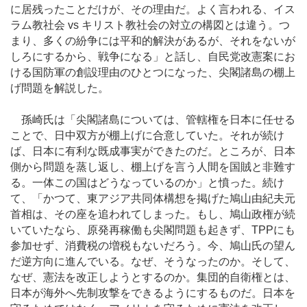
に居残ったことだけが、その理由だ。よく言われる、イス
ラム教社会 vs キリスト教社会の対立の構図とは違う。つ
まり、多くの紛争には平和的解決があるが、それをないが
しろにするから、戦争になる」と話し、自民党改憲案にお
ける国防軍の創設理由のひとつになった、尖閣諸島の棚上
げ問題を解説した。
孫崎氏は「尖閣諸島については、管轄権を日本に任せる
ことで、日中双方が棚上げに合意していた。それが続け
ば、日本に有利な既成事実ができたのだ。ところが、日本
側から問題を蒸し返し、棚上げを言う人間を国賊と非難す
る。一体この国はどうなっているのか」と憤った。続け
て、「かつて、東アジア共同体構想を掲げた鳩山由紀夫元
首相は、その座を追われてしまった。もし、鳩山政権が続
いていたなら、原発再稼働も尖閣問題も起きず、TPPにも
参加せず、消費税の増税もないだろう。今、鳩山氏の望ん
だ逆方向に進んでいる。なぜ、そうなったのか。そして、
なぜ、憲法を改正しようとするのか。集団的自衛権とは、
日本が海外へ先制攻撃をできるようにするものだ。日本を