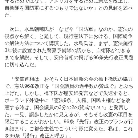
守るためではなく、アメリカを守るために憲法を改正し、
自衛隊を国防軍にするつもりではないか」との見解を述べ
た。
次に、水島朝穂氏が「なぜ今『国防軍』なのか。憲法の
視点から解く」と題して、現行憲法下における、国際紛争
の解決方法について講演した。水島氏は、まず、憲法施行
3年後に設置された警察予備隊の話から、自衛隊ができる
までを解説。そして、安倍首相の掲げる96条先行改正問題
に切り込んだ。
「安倍首相は、おそらく日本維新の会の橋下徹氏の協力
で、憲法96条改正を『国会議員の過半数の賛成で』とぶち
上げた。しかし、橋下氏が慰安婦発言などで失速すると、
ポーランド外遊中に『憲法9条、人権、国民主権などを改
憲する時は、国会議員の3分の2の賛成でいい』と発言し
た。一見、譲歩したかに見えるが、そもそも改憲の項目を
限定することがおかしい。96条『先行』改正のプランが行
き詰まり、ご都合主義でこういう形に変えた。私は、これ
を96条『潜行』改正と呼ぶ」。