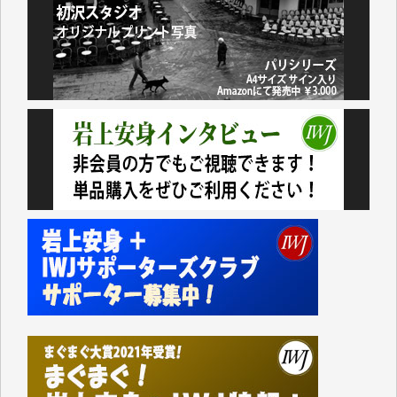
おります。コンテンツが失われるのはあまりにもった
いない。少しでもお役立てください。（H.O.様）
今日、僅かですがカンパしました。（T.M.様）
今日、僅かですがカンパしました。IWJの危機を乗り
切るには到底及ばない額ですが病気の妻を抱えている
私にとっては精一杯のカンパです。
かねてよりIWJが発してきた膨大な取材記事や解説記
事、そして各界の方々とのインタビューは大袈裟では
なく、極めて重要な知的財産だと思っています。
Windows7の頃はIWJの動画もRealPlayerで録画でき
て、かなりの動画をDVDに焼きこんで保存していま
した。
しかし、それが出来なくなって以降はExcelなどを使
ってハイパーリンクを張り、重要と思われる記事にい
つでも簡単にアクセスできるようにして来ました。し
かし、それができるのもコンテンツがサーバーに保存
されているからこそのことであり、そのサーバーが使
えなくなってしまえば二度と視ることが出来なくなっ