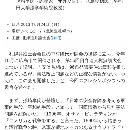
孫崎享氏（評論家、元外交官）、水島朝穂氏（早稲
田大学法学学術院教授）
日時 2013年6月24日（月）
場所 かでる2・7（北海道札幌市）
主催 北海道弁護士会(
詳細
)
札幌弁護士会会長の中村隆氏が開会の挨拶に立ち、今年
10月に広島市で開催される、第56回日弁連人権擁護大会
について説明。「安倍首相は、96条発議要件の緩和を推し
進めているが、憲法改正問題などの正確な情報がない。ゆ
えに、この会を開催した」と、今回のプレシンポジウムの
趣旨を述べた。
まず、孫崎享氏が登壇し、「日本の安全保障を考える軍
事的手段、平和的手段」と題して、国際情勢から見た憲法
問題を紐解いた。「1996年、オサマ・ビンラディンが
『アメリカと戦争をする』と言った。1990年から始まっ
た湾岸戦争の時、米軍が聖地メッカのあるサウジアラビア