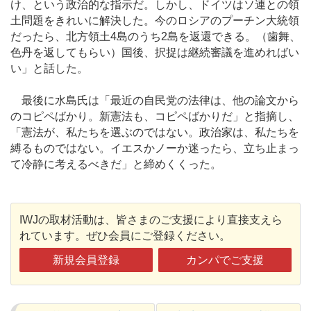
け、という政治的な指示だ。しかし、ドイツはソ連との領
土問題をきれいに解決した。今のロシアのプーチン大統領
だったら、北方領土4島のうち2島を返還できる。（歯舞、
色丹を返してもらい）国後、択捉は継続審議を進めればい
い」と話した。
最後に水島氏は「最近の自民党の法律は、他の論文から
のコピペばかり。新憲法も、コピペばかりだ」と指摘し、
「憲法が、私たちを選ぶのではない。政治家は、私たちを
縛るものではない。イエスかノーか迷ったら、立ち止まっ
て冷静に考えるべきだ」と締めくくった。
IWJの取材活動は、皆さまのご支援により直接支えら
れています。ぜひ会員にご登録ください。
新規会員登録
カンパでご支援