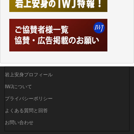
てしまいます。
「何とかしなければ、何とかしてほしい。」と思いな
がらも前述した事情でどうにもならない自分の非力に
歯ぎしりするばかりです。（T.M.様）
いつもまともな報道、ありがとうございます。（新城
靖 様）
岩上安身プロフィール
IWJについて
プライバシーポリシー
よくある質問と回答
お問い合わせ