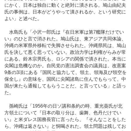
にかく、日本は独自に動くと絶対に潰される。鳩山由紀夫
氏の事例は、日本がどうやって潰されるか、という研究に
よい」と述べた。
水島氏も「小沢一郎氏は『在日米軍は第7艦隊だけでい
い』のひと言で消された。鳩山氏は、東アジア共同体論、
沖縄の米軍県外移転で失脚させられた。沖縄県民は、鳩山
氏を決して悪く思っていない。政治力学は利権がらみが常
にある。鈴木宗男氏も、ロシアの関係で潰された。本当に
尖閣は危機なのか。自民党の憲法調査会の議員は、改憲案
9条の3項にある『国民と協力して、領土、領海及び領空を
保全し』の意味を、国民に尖閣諸島に住んでもらって、中
国が来たら通報してもらうことだ、と言っている」と語っ
た。
孫崎氏は「1956年の日ソ講和条約の時、重光葵氏が北
方領土について『日本の取り分は、歯舞、色丹だけでい
い』と米ダレス国務長官に言ったら、『そんなことをした
ら、沖縄は返さない』と恫喝された。領土問題は残してお