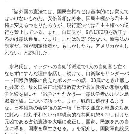
「諸外国の憲法では、国民主権などは基本的には変えて
はいけないものだ。安倍首相は将来、国民主権から君主主
権に変えるつもりだろうが、現行憲法では君主主権への逆
行を禁止している。また、自民党が、9条1項2項を改正す
るのは憲法違反。つまり、これは改憲ではない。新憲法の
制定だ。誰が制定権者か。もしかしたら、アメリカかもし
れない」と説明した。
水島氏は、イラクへの自衛隊派遣で1人の自衛官も亡く
ならずにすんだ理由を話し、続けて、自衛隊をサンダーバ
ード国際救助隊に例えたポスターの話、33歳のとき出版し
た共著で、故久田栄正北海道教育大学名誉教授の悲惨な戦
争体験を描いた『戦争とたたかう―一憲法学者のルソン島
戦場体験』について語った。また、戦前に逆行するよう
な、日本維新の会綱領の第一項「日本を孤立と軽蔑の対象
に貶め、絶対平和という非現実的な共同幻想を押し付けた
元凶である占領憲法を大幅に改正し、国家、民族を真の自
立に導き、国家を蘇生させる。」を紹介し、国防軍創設反