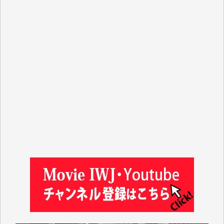
マシオン恵美香 様
平野智生 様
山本賢二 様
吉住俊昭 様
徳山匡 様
金 盛起 様
塩川 晃平 様
松本益美 様
井出 隆太 様
及川昭男 様
岩井祐子 様
藤田英之 様
藤岡比左志 様
井出 隆太 様
小池説夫 様
アオキカナメ 様
諸般の事情によりIWJ会費払えず今は非会員です。市
民側に立つ講演会にIWJのカメラマンをよく拝見して