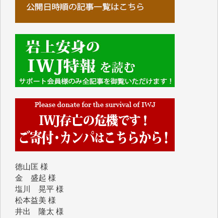
Y.S. 様
Y.N. 様
y.m. 様
R.N. 様
J.M. 様
T.N. 様
Y.T. 様
T.K. 様
ASAKO TAKAESU 様
マシオン恵美香 様
平野智生 様
山本賢二 様
吉住俊昭 様
徳山匡 様
金 盛起 様
塩川 晃平 様
松本益美 様
井出 隆太 様
及川昭男 様
岩井祐子 様