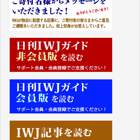
くさんの応援のメッセージが届いています。感謝を込
めて、その一部をここにご紹介いたします。
■■■■■■
■2026年7月、ご寄付いただいた皆さま、心より感謝
を申し上げます。
Y.H. 様
Y.Y. 様
Y,M. 様
T.M. 様
マツモト ヤスアキ 様
マシオン 恵美香 様
岩井 祐子 様
吉村 隆子 様
新城 靖 様
青木 要 様
T.Y. 様
K.O. 様