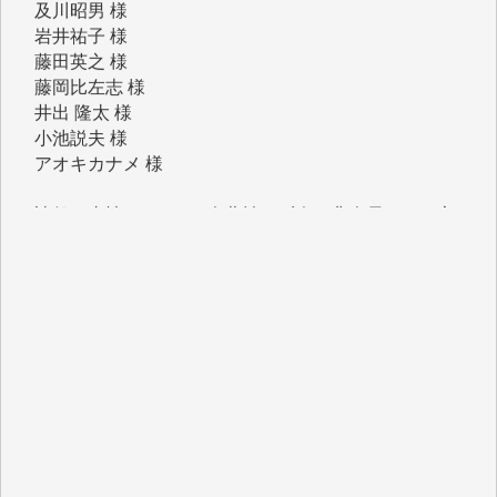
藤田英之 様
藤岡比左志 様
井出 隆太 様
小池説夫 様
アオキカナメ 様
諸般の事情によりIWJ会費払えず今は非会員です。市
民側に立つ講演会にIWJのカメラマンをよく拝見して
おります。コンテンツが失われるのはあまりにもった
いない。少しでもお役立てください。（H.O.様）
今日、僅かですがカンパしました。（T.M.様）
今日、僅かですがカンパしました。IWJの危機を乗り
切るには到底及ばない額ですが病気の妻を抱えている
私にとっては精一杯のカンパです。
かねてよりIWJが発してきた膨大な取材記事や解説記
事、そして各界の方々とのインタビューは大袈裟では
なく、極めて重要な知的財産だと思っています。