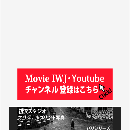
Windows7の頃はIWJの動画もRealPlayerで録画でき
て、かなりの動画をDVDに焼きこんで保存していま
した。
しかし、それが出来なくなって以降はExcelなどを使
ってハイパーリンクを張り、重要と思われる記事にい
つでも簡単にアクセスできるようにして来ました。し
かし、それができるのもコンテンツがサーバーに保存
されているからこそのことであり、そのサーバーが使
えなくなってしまえば二度と視ることが出来なくなっ
てしまいます。
「何とかしなければ、何とかしてほしい。」と思いな
がらも前述した事情でどうにもならない自分の非力に
歯ぎしりするばかりです。（T.M.様）
いつもまともな報道、ありがとうございます。（新城
靖 様）