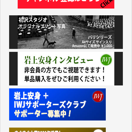
藤岡比左志 様
井出 隆太 様
小池説夫 様
アオキカナメ 様
諸般の事情によりIWJ会費払えず今は非会員です。市
民側に立つ講演会にIWJのカメラマンをよく拝見して
おります。コンテンツが失われるのはあまりにもった
いない。少しでもお役立てください。（H.O.様）
今日、僅かですがカンパしました。（T.M.様）
今日、僅かですがカンパしました。IWJの危機を乗り
切るには到底及ばない額ですが病気の妻を抱えている
私にとっては精一杯のカンパです。
かねてよりIWJが発してきた膨大な取材記事や解説記
事、そして各界の方々とのインタビューは大袈裟では
なく、極めて重要な知的財産だと思っています。
Windows7の頃はIWJの動画もRealPlayerで録画でき