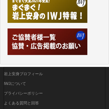
て、かなりの動画をDVDに焼きこんで保存していま
した。
しかし、それが出来なくなって以降はExcelなどを使
ってハイパーリンクを張り、重要と思われる記事にい
つでも簡単にアクセスできるようにして来ました。し
かし、それができるのもコンテンツがサーバーに保存
されているからこそのことであり、そのサーバーが使
えなくなってしまえば二度と視ることが出来なくなっ
てしまいます。
「何とかしなければ、何とかしてほしい。」と思いな
がらも前述した事情でどうにもならない自分の非力に
歯ぎしりするばかりです。（T.M.様）
岩上安身プロフィール
いつもまともな報道、ありがとうございます。（新城
靖 様）
IWJについて
プライバシーポリシー
よくある質問と回答