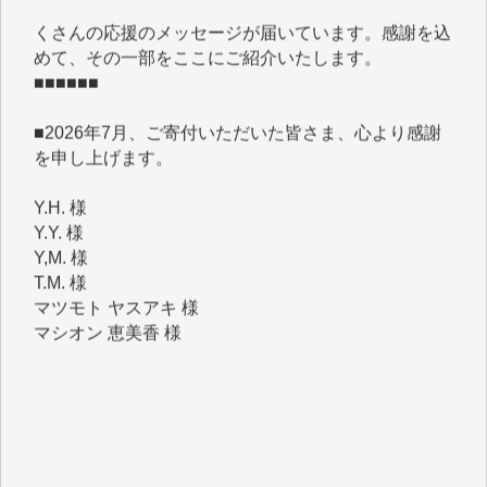
めて、その一部をここにご紹介いたします。
■■■■■■
■2026年7月、ご寄付いただいた皆さま、心より感謝
を申し上げます。
Y.H. 様
Y.Y. 様
Y,M. 様
T.M. 様
マツモト ヤスアキ 様
マシオン 恵美香 様
岩井 祐子 様
吉村 隆子 様
新城 靖 様
青木 要 様
T.Y. 様
K.O. 様
Y.S. 様