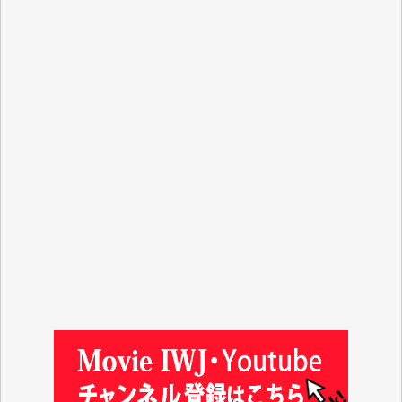
Y.N. 様
y.m. 様
R.N. 様
J.M. 様
T.N. 様
Y.T. 様
T.K. 様
ASAKO TAKAESU 様
マシオン恵美香 様
平野智生 様
山本賢二 様
吉住俊昭 様
徳山匡 様
金 盛起 様
塩川 晃平 様
松本益美 様
井出 隆太 様
及川昭男 様
岩井祐子 様
藤田英之 様