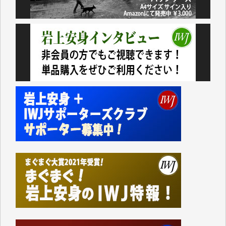
なく、極めて重要な知的財産だと思っています。
Windows7の頃はIWJの動画もRealPlayerで録画でき
て、かなりの動画をDVDに焼きこんで保存していま
した。
しかし、それが出来なくなって以降はExcelなどを使
ってハイパーリンクを張り、重要と思われる記事にい
つでも簡単にアクセスできるようにして来ました。し
かし、それができるのもコンテンツがサーバーに保存
されているからこそのことであり、そのサーバーが使
えなくなってしまえば二度と視ることが出来なくなっ
てしまいます。
「何とかしなければ、何とかしてほしい。」と思いな
がらも前述した事情でどうにもならない自分の非力に
歯ぎしりするばかりです。（T.M.様）
いつもまともな報道、ありがとうございます。（新城
靖 様）