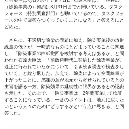
る可能性はあるのか」と問われた石原大臣は、「現在の
（除染事業の）契約は3月31日までと聞いている。タスク
フォース（特別調査部門）も動いているので、タスクフォ
ースの中で回答をつくっていくことになる」と答えるにと
どめた。
さらに、不適切な除染の問題に加え、除染実施後の放射
線量の低下が、一時的なものにとどまっていることに関連
し、「除染事業の白紙撤回を検討する考えはあるか」と問
われた石原大臣は、「前政権時代に契約した除染事業が、
適正に行われていたかについて、引き続き調査や検査をし
ていく」と繰り返した。加えて、除染によって空間線量が
下がったことに、感謝の意が地元から寄せられているとの
主旨を語る一方、除染効果の継続性に限界があるとの認識
も示した。その上で、「除染事業は、2年間実施して検証
することになっている。一番のポイントは、地元に戻りた
いという人々のためにどうするかという点に尽きる」と回
答した。