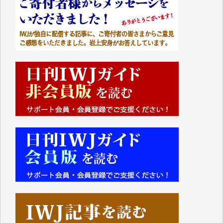
■■■■■■