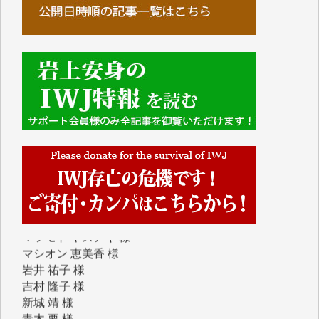
IWJには、ご寄付・カンパをいただいた方々より、た
くさんの応援のメッセージが届いています。感謝を込
めて、その一部をここにご紹介いたします。
■■■■■■
■2026年7月、ご寄付いただいた皆さま、心より感謝
を申し上げます。
Y.H. 様
Y.Y. 様
Y,M. 様
T.M. 様
マツモト ヤスアキ 様
マシオン 恵美香 様
岩井 祐子 様
吉村 隆子 様
新城 靖 様
青木 要 様
T.Y. 様