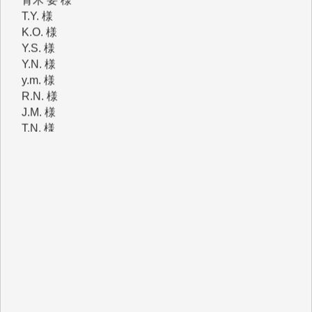
K.O. 様
Y.S. 様
Y.N. 様
y.m. 様
R.N. 様
J.M. 様
T.N. 様
Y.T. 様
T.K. 様
ASAKO TAKAESU 様
マシオン恵美香 様
平野智生 様
山本賢二 様
吉住俊昭 様
徳山匡 様
金 盛起 様
塩川 晃平 様
松本益美 様
井出 隆太 様
及川昭男 様