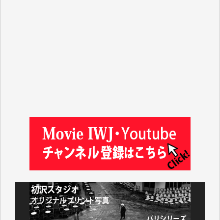
岩井祐子 様
藤田英之 様
藤岡比左志 様
井出 隆太 様
小池説夫 様
アオキカナメ 様
諸般の事情によりIWJ会費払えず今は非会員です。市
民側に立つ講演会にIWJのカメラマンをよく拝見して
おります。コンテンツが失われるのはあまりにもった
いない。少しでもお役立てください。（H.O.様）
今日、僅かですがカンパしました。（T.M.様）
今日、僅かですがカンパしました。IWJの危機を乗り
切るには到底及ばない額ですが病気の妻を抱えている
私にとっては精一杯のカンパです。
かねてよりIWJが発してきた膨大な取材記事や解説記
事、そして各界の方々とのインタビューは大袈裟では