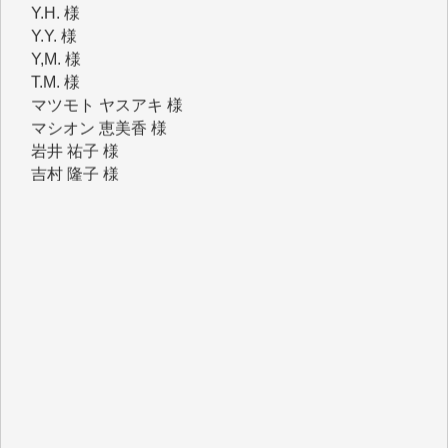
Y,M. 様
T.M. 様
マツモト ヤスアキ 様
マシオン 恵美香 様
岩井 祐子 様
吉村 隆子 様
新城 靖 様
青木 要 様
T.Y. 様
K.O. 様
Y.S. 様
Y.N. 様
y.m. 様
R.N. 様
J.M. 様
T.N. 様
Y.T. 様
T.K. 様
ASAKO TAKAESU 様