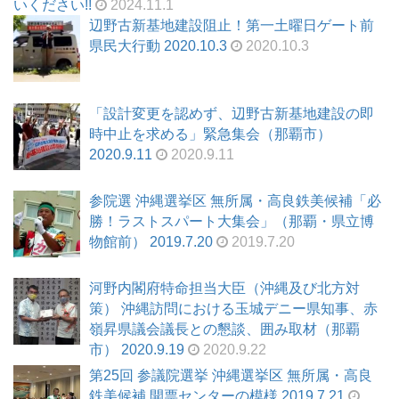
いください!!
2024.11.1
辺野古新基地建設阻止！第一土曜日ゲート前
県民大行動 2020.10.3
2020.10.3
「設計変更を認めず、辺野古新基地建設の即
時中止を求める」緊急集会（那覇市）
2020.9.11
2020.9.11
参院選 沖縄選挙区 無所属・高良鉄美候補「必
勝！ラストスパート大集会」（那覇・県立博
物館前） 2019.7.20
2019.7.20
河野内閣府特命担当大臣（沖縄及び北方対
策） 沖縄訪問における玉城デニー県知事、赤
嶺昇県議会議長との懇談、囲み取材（那覇
市） 2020.9.19
2020.9.22
第25回 参議院選挙 沖縄選挙区 無所属・高良
鉄美候補 開票センターの模様 2019.7.21