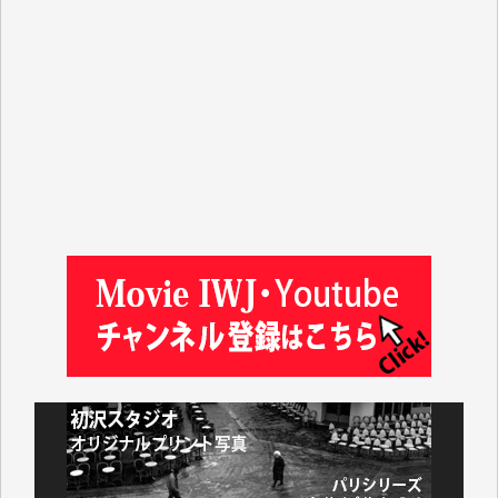
マシオン恵美香 様
平野智生 様
山本賢二 様
吉住俊昭 様
徳山匡 様
金 盛起 様
塩川 晃平 様
松本益美 様
井出 隆太 様
及川昭男 様
岩井祐子 様
藤田英之 様
藤岡比左志 様
井出 隆太 様
小池説夫 様
アオキカナメ 様
諸般の事情によりIWJ会費払えず今は非会員です。市
民側に立つ講演会にIWJのカメラマンをよく拝見して