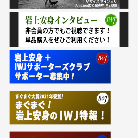
おります。コンテンツが失われるのはあまりにもった
いない。少しでもお役立てください。（H.O.様）
今日、僅かですがカンパしました。（T.M.様）
今日、僅かですがカンパしました。IWJの危機を乗り
切るには到底及ばない額ですが病気の妻を抱えている
私にとっては精一杯のカンパです。
かねてよりIWJが発してきた膨大な取材記事や解説記
事、そして各界の方々とのインタビューは大袈裟では
なく、極めて重要な知的財産だと思っています。
Windows7の頃はIWJの動画もRealPlayerで録画でき
て、かなりの動画をDVDに焼きこんで保存していま
した。
しかし、それが出来なくなって以降はExcelなどを使
ってハイパーリンクを張り、重要と思われる記事にい
つでも簡単にアクセスできるようにして来ました。し
かし、それができるのもコンテンツがサーバーに保存
されているからこそのことであり、そのサーバーが使
えなくなってしまえば二度と視ることが出来なくなっ