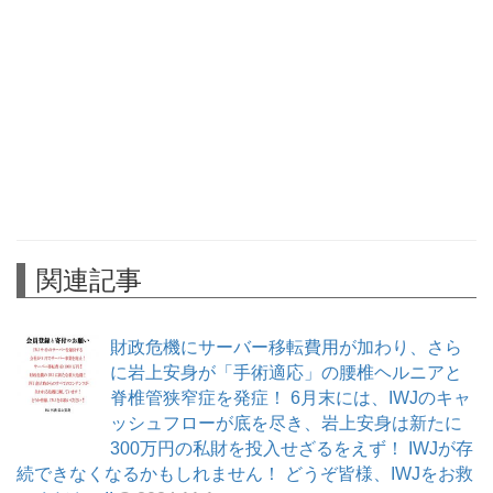
関連記事
財政危機にサーバー移転費用が加わり、さら
に岩上安身が「手術適応」の腰椎ヘルニアと
脊椎管狭窄症を発症！ 6月末には、IWJのキャ
ッシュフローが底を尽き、岩上安身は新たに
300万円の私財を投入せざるをえず！ IWJが存
続できなくなるかもしれません！ どうぞ皆様、IWJをお救