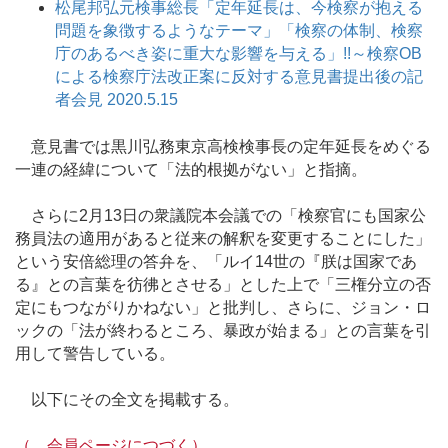
松尾邦弘元検事総長「定年延長は、今検察が抱える
問題を象徴するようなテーマ」「検察の体制、検察
庁のあるべき姿に重大な影響を与える」!!～検察OB
による検察庁法改正案に反対する意見書提出後の記
者会見 2020.5.15
意見書では黒川弘務東京高検検事長の定年延長をめぐる
一連の経緯について「法的根拠がない」と指摘。
さらに2月13日の衆議院本会議での「検察官にも国家公
務員法の適用があると従来の解釈を変更することにした」
という安倍総理の答弁を、「ルイ14世の『朕は国家であ
る』との言葉を彷彿とさせる」とした上で「三権分立の否
定にもつながりかねない」と批判し、さらに、ジョン・ロ
ックの「法が終わるところ、暴政が始まる」との言葉を引
用して警告している。
以下にその全文を掲載する。
（…会員ページにつづく）