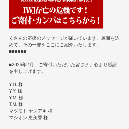
■■■■■■
IWJには、ご寄付・カンパをいただいた方々より、た
くさんの応援のメッセージが届いています。感謝を込
めて、その一部をここにご紹介いたします。
■■■■■■
■2026年7月、ご寄付いただいた皆さま、心より感謝
を申し上げます。
Y.H. 様
Y.Y. 様
Y,M. 様
T.M. 様
マツモト ヤスアキ 様
マシオン 恵美香 様
岩井 祐子 様
吉村 隆子 様
新城 靖 様