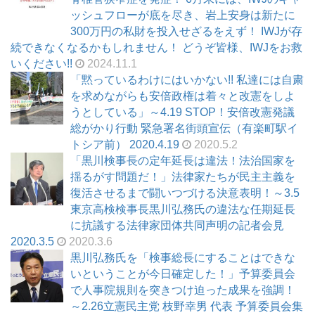
ッシュフローが底を尽き、岩上安身は新たに
300万円の私財を投入せざるをえず！ IWJが存
続できなくなるかもしれません！ どうぞ皆様、IWJをお救
いください!!
2024.11.1
「黙っているわけにはいかない!! 私達には自粛
を求めながらも安倍政権は着々と改憲をしよ
うとしている」～4.19 STOP！安倍改憲発議
総がかり行動 緊急署名街頭宣伝（有楽町駅イ
トシア前） 2020.4.19
2020.5.2
「黒川検事長の定年延長は違法！法治国家を
揺るがす問題だ！」法律家たちが民主主義を
復活させるまで闘いつづける決意表明！～3.5
東京高検検事長黒川弘務氏の違法な任期延長
に抗議する法律家団体共同声明の記者会見
2020.3.5
2020.3.6
黒川弘務氏を「検事総長にすることはできな
いということが今日確定した！」予算委員会
で人事院規則を突きつけ迫った成果を強調！
～2.26立憲民主党 枝野幸男 代表 予算委員会集