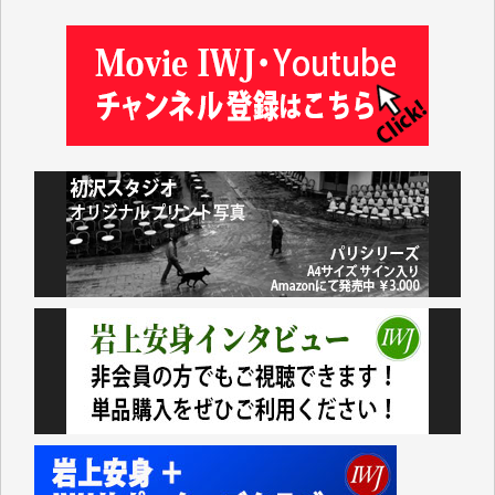
松本益美 様
井出 隆太 様
及川昭男 様
岩井祐子 様
藤田英之 様
藤岡比左志 様
井出 隆太 様
小池説夫 様
アオキカナメ 様
諸般の事情によりIWJ会費払えず今は非会員です。市
民側に立つ講演会にIWJのカメラマンをよく拝見して
おります。コンテンツが失われるのはあまりにもった
いない。少しでもお役立てください。（H.O.様）
今日、僅かですがカンパしました。（T.M.様）
今日、僅かですがカンパしました。IWJの危機を乗り
切るには到底及ばない額ですが病気の妻を抱えている
私にとっては精一杯のカンパです。