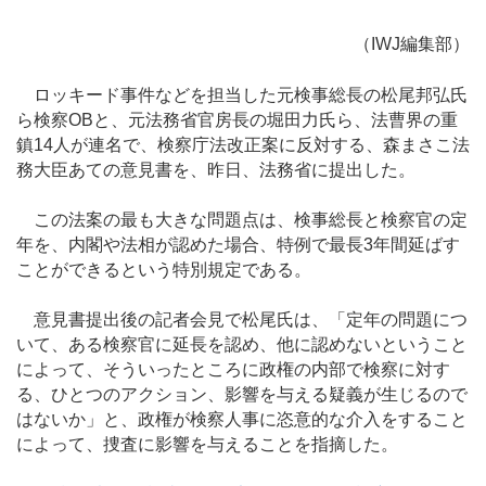
（IWJ編集部）
ロッキード事件などを担当した元検事総長の松尾邦弘氏
ら検察OBと、元法務省官房長の堀田力氏ら、法曹界の重
鎮14人が連名で、検察庁法改正案に反対する、森まさこ法
務大臣あての意見書を、昨日、法務省に提出した。
この法案の最も大きな問題点は、検事総長と検察官の定
年を、内閣や法相が認めた場合、特例で最長3年間延ばす
ことができるという特別規定である。
意見書提出後の記者会見で松尾氏は、「定年の問題につ
いて、ある検察官に延長を認め、他に認めないということ
によって、そういったところに政権の内部で検察に対す
る、ひとつのアクション、影響を与える疑義が生じるので
はないか」と、政権が検察人事に恣意的な介入をすること
によって、捜査に影響を与えることを指摘した。