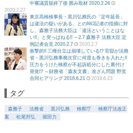
中審議質疑終了後 囲み取材 2020.2.26
2020.2.27
東京高検検事長・黒川弘務氏の「定年延長」
は違法の疑いがある、とのIWJ記者の指摘に対
し、森雅子法務大臣は「違法ということはな
い!!」と突っぱねる!! ～2.7 森雅子 法務大臣 定
例記者会見 2020.2.7
2020.2.7
衝撃的!! 三権分立は崩壊している!? 官邸が法務
省・黒川弘務事務次官に何度も巻きを入れた!!
圧力をうけた検察が不起訴処分にした裏付け
発覚!? ～財務省「森友文書」改ざん問題 野党
合同ヒアリング 2018.6.21
2018.6.23
タグ
森雅子
法務省
黒川弘務
検察庁
検察庁法改正
案
松尾邦弘
堀田力