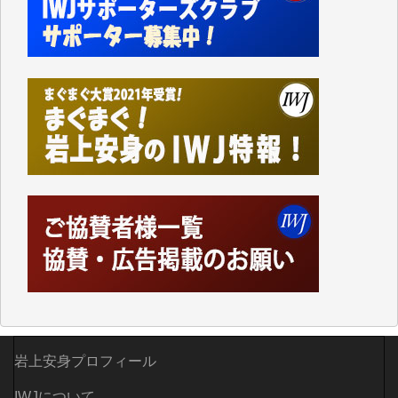
かねてよりIWJが発してきた膨大な取材記事や解説記
事、そして各界の方々とのインタビューは大袈裟では
なく、極めて重要な知的財産だと思っています。
Windows7の頃はIWJの動画もRealPlayerで録画でき
て、かなりの動画をDVDに焼きこんで保存していま
した。
しかし、それが出来なくなって以降はExcelなどを使
ってハイパーリンクを張り、重要と思われる記事にい
つでも簡単にアクセスできるようにして来ました。し
かし、それができるのもコンテンツがサーバーに保存
されているからこそのことであり、そのサーバーが使
えなくなってしまえば二度と視ることが出来なくなっ
てしまいます。
「何とかしなければ、何とかしてほしい。」と思いな
がらも前述した事情でどうにもならない自分の非力に
歯ぎしりするばかりです。（T.M.様）
岩上安身プロフィール
いつもまともな報道、ありがとうございます。（新城
靖 様）
IWJについて