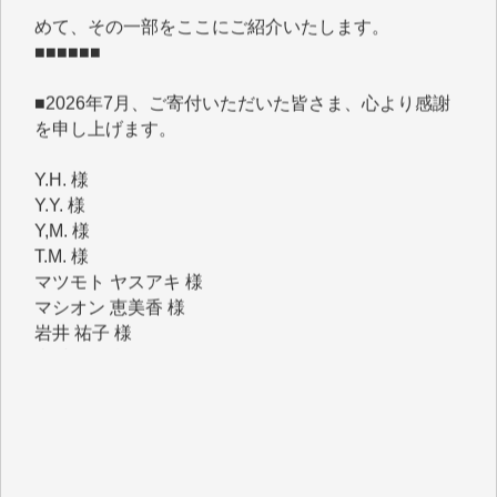
■■■■■■
■2026年7月、ご寄付いただいた皆さま、心より感謝
を申し上げます。
Y.H. 様
Y.Y. 様
Y,M. 様
T.M. 様
マツモト ヤスアキ 様
マシオン 恵美香 様
岩井 祐子 様
吉村 隆子 様
新城 靖 様
青木 要 様
T.Y. 様
K.O. 様
Y.S. 様
Y.N. 様
y.m. 様