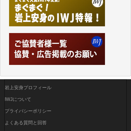
しかし、それが出来なくなって以降はExcelなどを使
ってハイパーリンクを張り、重要と思われる記事にい
つでも簡単にアクセスできるようにして来ました。し
かし、それができるのもコンテンツがサーバーに保存
されているからこそのことであり、そのサーバーが使
えなくなってしまえば二度と視ることが出来なくなっ
てしまいます。
「何とかしなければ、何とかしてほしい。」と思いな
がらも前述した事情でどうにもならない自分の非力に
歯ぎしりするばかりです。（T.M.様）
いつもまともな報道、ありがとうございます。（新城
靖 様）
岩上安身プロフィール
IWJについて
プライバシーポリシー
よくある質問と回答