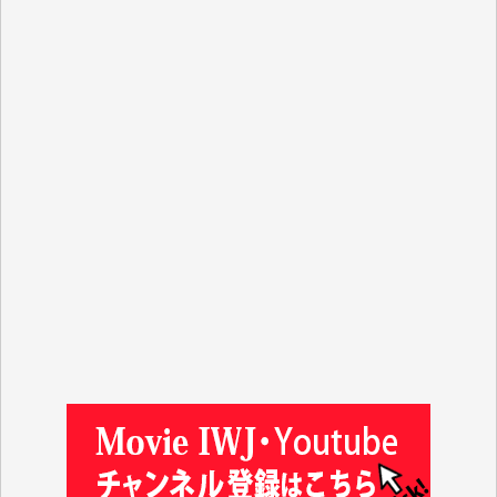
R.N. 様
J.M. 様
T.N. 様
Y.T. 様
T.K. 様
ASAKO TAKAESU 様
マシオン恵美香 様
平野智生 様
山本賢二 様
吉住俊昭 様
徳山匡 様
金 盛起 様
塩川 晃平 様
松本益美 様
井出 隆太 様
及川昭男 様
岩井祐子 様
藤田英之 様
藤岡比左志 様