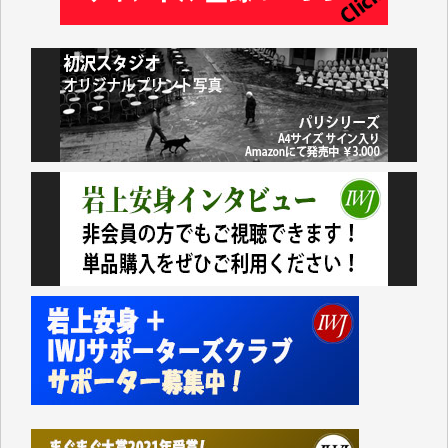
井出 隆太 様
小池説夫 様
アオキカナメ 様
諸般の事情によりIWJ会費払えず今は非会員です。市
民側に立つ講演会にIWJのカメラマンをよく拝見して
おります。コンテンツが失われるのはあまりにもった
いない。少しでもお役立てください。（H.O.様）
今日、僅かですがカンパしました。（T.M.様）
今日、僅かですがカンパしました。IWJの危機を乗り
切るには到底及ばない額ですが病気の妻を抱えている
私にとっては精一杯のカンパです。
かねてよりIWJが発してきた膨大な取材記事や解説記
事、そして各界の方々とのインタビューは大袈裟では
なく、極めて重要な知的財産だと思っています。
Windows7の頃はIWJの動画もRealPlayerで録画でき
て、かなりの動画をDVDに焼きこんで保存していま
した。