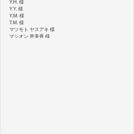
Y,M. 様
T.M. 様
マツモト ヤスアキ 様
マシオン 恵美香 様
岩井 祐子 様
吉村 隆子 様
新城 靖 様
青木 要 様
T.Y. 様
K.O. 様
Y.S. 様
Y.N. 様
y.m. 様
R.N. 様
J.M. 様
T.N. 様
Y.T. 様
T.K. 様
ASAKO TAKAESU 様
マシオン恵美香 様