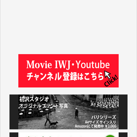
平野智生 様
山本賢二 様
吉住俊昭 様
徳山匡 様
金 盛起 様
塩川 晃平 様
松本益美 様
井出 隆太 様
及川昭男 様
岩井祐子 様
藤田英之 様
藤岡比左志 様
井出 隆太 様
小池説夫 様
アオキカナメ 様
諸般の事情によりIWJ会費払えず今は非会員です。市
民側に立つ講演会にIWJのカメラマンをよく拝見して
おります。コンテンツが失われるのはあまりにもった