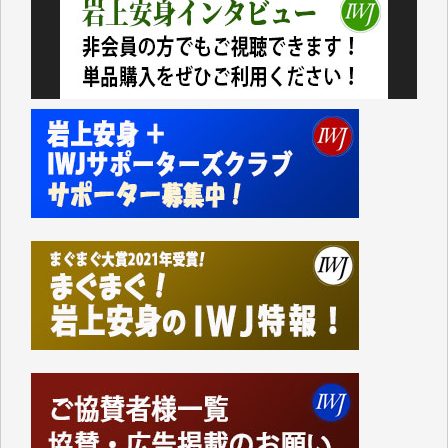
いない。少しでもお役立てください。（H.O.様）
今日、僅かですがカンパしました。（T.M.様）
今日、僅かですがカンパしました。IWJの危機を乗り
切るには到底及ばない額ですが病気の妻を抱えている
私にとっては精一杯のカンパです。
かねてよりIWJが発してきた膨大な取材記事や解説記
事、そして各界の方々とのインタビューは大袈裟では
なく、極めて重要な知的財産だと思っています。
Windows7の頃はIWJの動画もRealPlayerで録画でき
て、かなりの動画をDVDに焼きこんで保存していま
した。
しかし、それが出来なくなって以降はExcelなどを使
ってハイパーリンクを張り、重要と思われる記事にい
つでも簡単にアクセスできるようにして来ました。し
かし、それができるのもコンテンツがサーバーに保存
されているからこそのことであり、そのサーバーが使
えなくなってしまえば二度と視ることが出来なくなっ