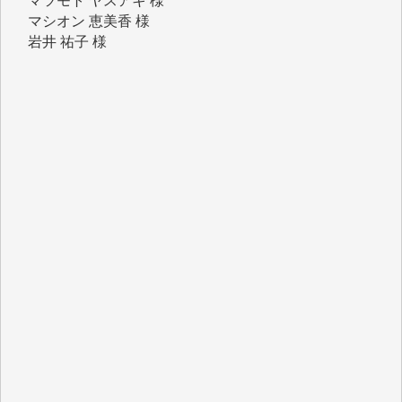
岩井 祐子 様
吉村 隆子 様
新城 靖 様
青木 要 様
T.Y. 様
K.O. 様
Y.S. 様
Y.N. 様
y.m. 様
R.N. 様
J.M. 様
T.N. 様
Y.T. 様
T.K. 様
ASAKO TAKAESU 様
マシオン恵美香 様
平野智生 様
山本賢二 様
吉住俊昭 様
徳山匡 様