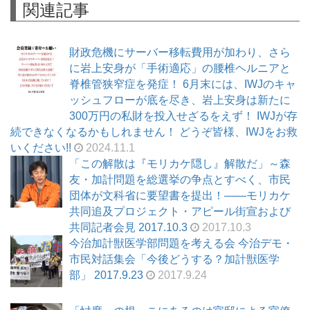
関連記事
財政危機にサーバー移転費用が加わり、さら
に岩上安身が「手術適応」の腰椎ヘルニアと
脊椎管狭窄症を発症！ 6月末には、IWJのキャ
ッシュフローが底を尽き、岩上安身は新たに
300万円の私財を投入せざるをえず！ IWJが存
続できなくなるかもしれません！ どうぞ皆様、IWJをお救
いください!!
2024.11.1
「この解散は『モリカケ隠し』解散だ」～森
友・加計問題を総選挙の争点とすべく、市民
団体が文科省に要望書を提出！――モリカケ
共同追及プロジェクト・アピール街宣および
共同記者会見 2017.10.3
2017.10.3
今治加計獣医学部問題を考える会 今治デモ・
市民対話集会「今後どうする？加計獣医学
部」 2017.9.23
2017.9.24