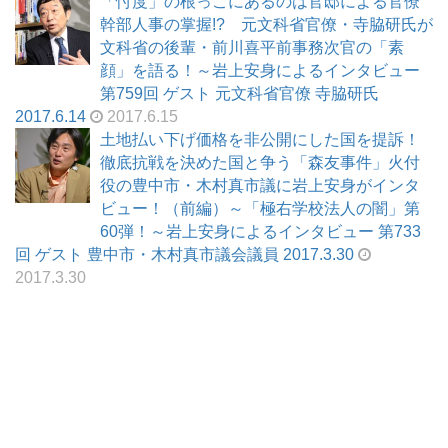
「忖度」の根っこにあるのは官邸による官僚
幹部人事の掌握!? 元文科省官僚・寺脇研氏が
文科省の後輩・前川喜平前事務次官の「素
顔」を語る！～岩上安身によるインタビュー
第759回 ゲスト 元文科省官僚 寺脇研氏
2017.6.14
2017.6.15
土地払い下げ価格を非公開にした国を提訴！
徹底抗戦を決めた国と争う「森友事件」火付
役の豊中市・木村真市議に岩上安身がインタ
ビュー！（前編）～「極右学校法人の闇」第
60弾！～岩上安身によるインタビュー 第733
回 ゲスト 豊中市・木村真市議会議員 2017.3.30
2017.3.30