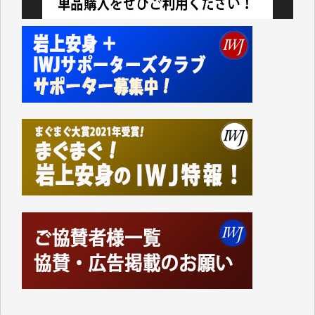
今日、僅かですがカンパしました。IWJの危機を乗り
切るには到底及ばない額ですが病気の妻を抱えている
私にとっては精一杯のカンパです。
かねてよりIWJが発してきた膨大な取材記事や解説記
事、そして各界の方々とのインタビューは大袈裟では
なく、極めて重要な知的財産だと思っています。
Windows7の頃はIWJの動画もRealPlayerで録画でき
て、かなりの動画をDVDに焼きこんで保存していま
した。
しかし、それが出来なくなって以降はExcelなどを使
ってハイパーリンクを張り、重要と思われる記事にい
つでも簡単にアクセスできるようにして来ました。し
かし、それができるのもコンテンツがサーバーに保存
されているからこそのことであり、そのサーバーが使
えなくなってしまえば二度と視ることが出来なくなっ
てしまいます。
「何とかしなければ、何とかしてほしい。」と思いな
がらも前述した事情でどうにもならない自分の非力に
歯ぎしりするばかりです。（T.M.様）