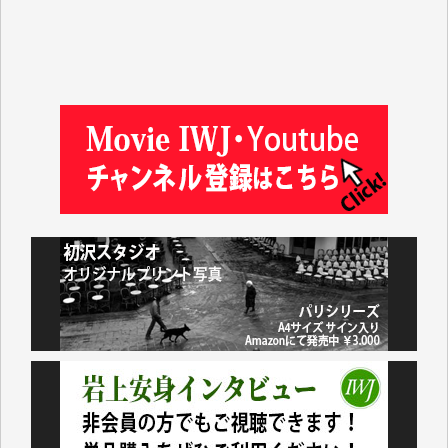
金 盛起 様
塩川 晃平 様
松本益美 様
井出 隆太 様
及川昭男 様
岩井祐子 様
藤田英之 様
藤岡比左志 様
井出 隆太 様
小池説夫 様
アオキカナメ 様
諸般の事情によりIWJ会費払えず今は非会員です。市
民側に立つ講演会にIWJのカメラマンをよく拝見して
おります。コンテンツが失われるのはあまりにもった
いない。少しでもお役立てください。（H.O.様）
今日、僅かですがカンパしました。（T.M.様）