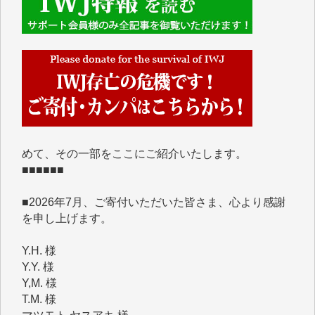
■■■■■■
IWJには、ご寄付・カンパをいただいた方々より、た
くさんの応援のメッセージが届いています。感謝を込
めて、その一部をここにご紹介いたします。
■■■■■■
■2026年7月、ご寄付いただいた皆さま、心より感謝
を申し上げます。
Y.H. 様
Y.Y. 様
Y,M. 様
T.M. 様
マツモト ヤスアキ 様
マシオン 恵美香 様