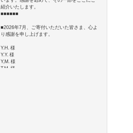
■■■■■■
■2026年7月、ご寄付いただいた皆さま、心よ
り感謝を申し上げます。
Y.H. 様
Y.Y. 様
Y,M. 様
T.M. 様
マツモト ヤスアキ 様
マシオン 恵美香 様
岩井 祐子 様
吉村 隆子 様
新城 靖 様
青木 要 様
T.Y. 様
K.O. 様
Y.S. 様
Y.N. 様
y.m. 様