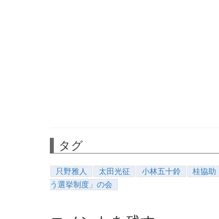
タグ
只野雅人
太田光征
小林五十鈴
桂協助
う選挙制度」の会