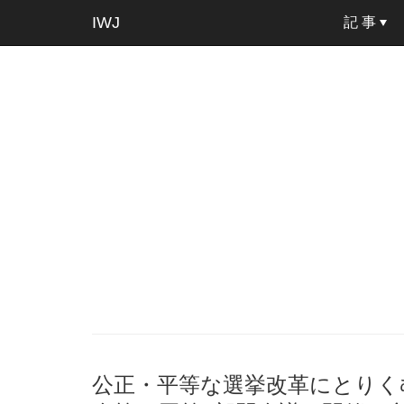
IWJ
記 事
公正・平等な選挙改革にとりく