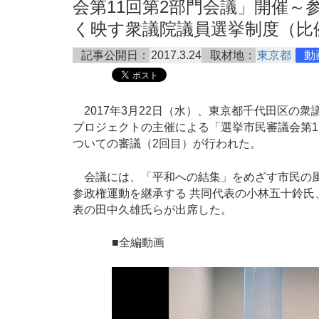
会第11回第2部門会議」開催～
く映す衆議院議員選挙制度（比例代
記事公開日：
2017.3.24
取材地：
東京都
動
2017年3月22日（水）、東京都千代田区の
プロジェクトの主催による「選挙市民審議会第1
ついての審議（2回目）が行われた。
会議には、「平和への結集」をめざす市民の風
参政権運動を継承する 共同代表の小林五十鈴
表の田中久雄氏らが出席した。
■全編動画