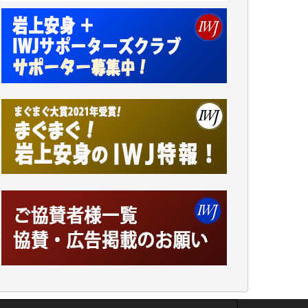
井出 隆太 様
小池説夫 様
アオキカナメ 様
諸般の事情によりIWJ会費払えず今は非会員
です。市民側に立つ講演会にIWJのカメラマ
ンをよく拝見しております。コンテンツが失
われるのはあまりにもったいない。少しでも
お役立てください。（H.O.様）
今日、僅かですがカンパしました。（T.M.
様）
今日、僅かですがカンパしました。IWJの危
機を乗り切るには到底及ばない額ですが病気
の妻を抱えている私にとっては精一杯のカン
パです。
かねてよりIWJが発してきた膨大な取材記事
や解説記事、そして各界の方々とのインタビ
ューは大袈裟ではなく、極めて重要な知的財