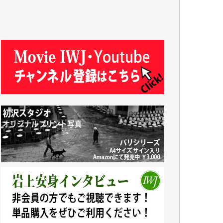
R.N. 様
J.M. 様
T.N. 様
Y.T. 様
T.K. 様
ASAKO TAKAESU 様
マシオン恵美香 様
平野智生 様
山本賢二 様
吉住俊昭 様
徳山匡 様
金 盛起 様
塩川 晃平 様
松本益美 様
井出 隆太 様
及川昭男 様
岩井祐子 様
藤田英之 様
藤岡比左志 様