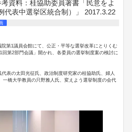
参考資料：桂協助委員著書「民意をよ
表中選挙区統合制）」 2017.3.22
画
衆議院第1議員会館にて、公正・平等な選挙改革にとりくむ
1回第2部門会議」開かれ、各委員の選挙制度案の検討に
代表の太田光征氏、政治制度研究家の桂協助氏、婦人
氏、一橋大学教員の只野雅人氏、変えよう選挙制度の会代