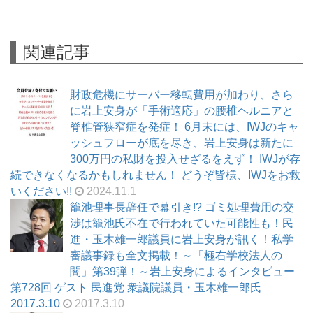
関連記事
財政危機にサーバー移転費用が加わり、さら
に岩上安身が「手術適応」の腰椎ヘルニアと
脊椎管狭窄症を発症！ 6月末には、IWJのキャ
ッシュフローが底を尽き、岩上安身は新たに
300万円の私財を投入せざるをえず！ IWJが存
続できなくなるかもしれません！ どうぞ皆様、IWJをお救
いください!!
2024.11.1
籠池理事長辞任で幕引き!? ゴミ処理費用の交
渉は籠池氏不在で行われていた可能性も！民
進・玉木雄一郎議員に岩上安身が訊く！私学
審議事録も全文掲載！～「極右学校法人の
闇」第39弾！～岩上安身によるインタビュー
第728回 ゲスト 民進党 衆議院議員・玉木雄一郎氏
2017.3.10
2017.3.10