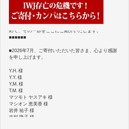
IWJには、ご寄付・カンパをいただいた方々より、た
くさんの応援のメッセージが届いています。感謝を込
めて、その一部をここにご紹介いたします。
■■■■■■
■2026年7月、ご寄付いただいた皆さま、心より感謝
を申し上げます。
Y.H. 様
Y.Y. 様
Y,M. 様
T.M. 様
マツモト ヤスアキ 様
マシオン 恵美香 様
岩井 祐子 様
吉村 隆子 様
新城 靖 様
青木 要 様
T.Y. 様