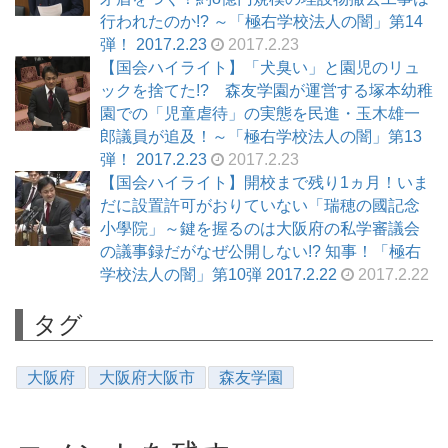
行われたのか!? ～「極右学校法人の闇」第14
弾！ 2017.2.23
2017.2.23
【国会ハイライト】「犬臭い」と園児のリュ
ックを捨てた!? 森友学園が運営する塚本幼稚
園での「児童虐待」の実態を民進・玉木雄一
郎議員が追及！～「極右学校法人の闇」第13
弾！ 2017.2.23
2017.2.23
【国会ハイライト】開校まで残り1ヵ月！いま
だに設置許可がおりていない「瑞穂の國記念
小學院」～鍵を握るのは大阪府の私学審議会
の議事録だがなぜ公開しない!? 知事！「極右
学校法人の闇」第10弾 2017.2.22
2017.2.22
タグ
大阪府
大阪府大阪市
森友学園