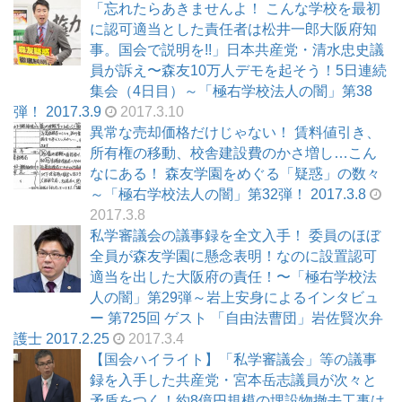
「忘れたらあきませんよ！ こんな学校を最初
に認可適当とした責任者は松井一郎大阪府知
事。国会で説明を!!」日本共産党・清水忠史議
員が訴え〜森友10万人デモを起そう！5日連続
集会（4日目）～「極右学校法人の闇」第38
弾！ 2017.3.9
2017.3.10
異常な売却価格だけじゃない！ 賃料値引き、
所有権の移動、校舎建設費のかさ増し…こん
なにある！ 森友学園をめぐる「疑惑」の数々
～「極右学校法人の闇」第32弾！ 2017.3.8
2017.3.8
私学審議会の議事録を全文入手！ 委員のほぼ
全員が森友学園に懸念表明！なのに設置認可
適当を出した大阪府の責任！〜「極右学校法
人の闇」第29弾～岩上安身によるインタビュ
ー 第725回 ゲスト 「自由法曹団」岩佐賢次弁
護士 2017.2.25
2017.3.4
【国会ハイライト】「私学審議会」等の議事
録を入手した共産党・宮本岳志議員が次々と
矛盾をつく！約8億円規模の埋設物撤去工事は