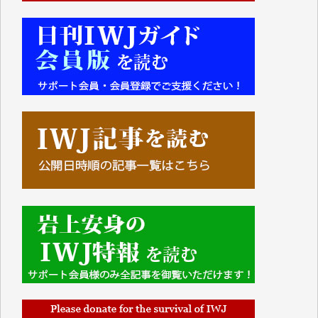
■■■■■■