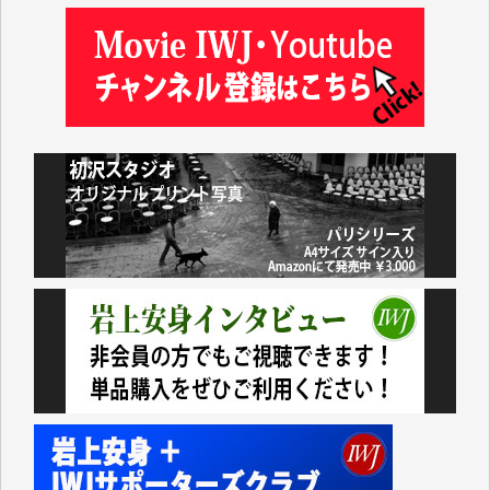
岩井祐子 様
藤田英之 様
藤岡比左志 様
井出 隆太 様
小池説夫 様
アオキカナメ 様
諸般の事情によりIWJ会費払えず今は非会員です。市
民側に立つ講演会にIWJのカメラマンをよく拝見して
おります。コンテンツが失われるのはあまりにもった
いない。少しでもお役立てください。（H.O.様）
今日、僅かですがカンパしました。（T.M.様）
今日、僅かですがカンパしました。IWJの危機を乗り
切るには到底及ばない額ですが病気の妻を抱えている
私にとっては精一杯のカンパです。
かねてよりIWJが発してきた膨大な取材記事や解説記
事、そして各界の方々とのインタビューは大袈裟では