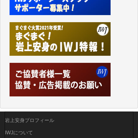
なく、極めて重要な知的財産だと思っています。
Windows7の頃はIWJの動画もRealPlayerで録画でき
て、かなりの動画をDVDに焼きこんで保存していま
した。
しかし、それが出来なくなって以降はExcelなどを使
ってハイパーリンクを張り、重要と思われる記事にい
つでも簡単にアクセスできるようにして来ました。し
かし、それができるのもコンテンツがサーバーに保存
されているからこそのことであり、そのサーバーが使
えなくなってしまえば二度と視ることが出来なくなっ
てしまいます。
「何とかしなければ、何とかしてほしい。」と思いな
がらも前述した事情でどうにもならない自分の非力に
歯ぎしりするばかりです。（T.M.様）
いつもまともな報道、ありがとうございます。（新城
靖 様）
岩上安身プロフィール
IWJについて