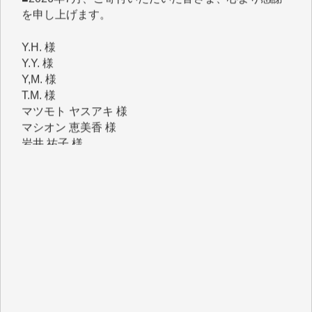
Y.H. 様
Y.Y. 様
Y,M. 様
T.M. 様
マツモト ヤスアキ 様
マシオン 恵美香 様
岩井 祐子 様
吉村 隆子 様
新城 靖 様
青木 要 様
T.Y. 様
K.O. 様
Y.S. 様
Y.N. 様
y.m. 様
R.N. 様
J.M. 様
T.N. 様
Y.T. 様