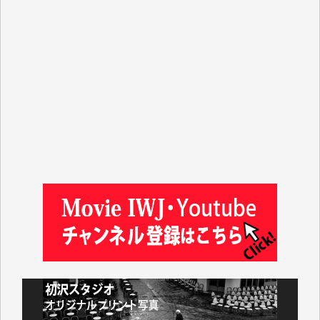
T.K. 様
ASAKO TAKAESU 様
マシオン恵美香 様
平野智生 様
山本賢二 様
吉住俊昭 様
徳山匡 様
金 盛起 様
塩川 晃平 様
松本益美 様
井出 隆太 様
及川昭男 様
岩井祐子 様
藤田英之 様
藤岡比左志 様
井出 隆太 様
小池説夫 様
アオキカナメ 様