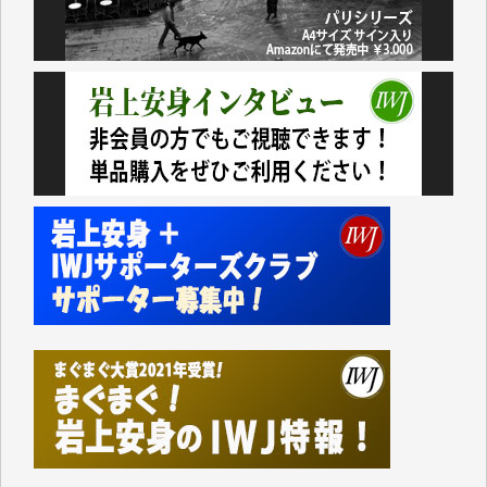
諸般の事情によりIWJ会費払えず今は非会員です。市
民側に立つ講演会にIWJのカメラマンをよく拝見して
おります。コンテンツが失われるのはあまりにもった
いない。少しでもお役立てください。（H.O.様）
今日、僅かですがカンパしました。（T.M.様）
今日、僅かですがカンパしました。IWJの危機を乗り
切るには到底及ばない額ですが病気の妻を抱えている
私にとっては精一杯のカンパです。
かねてよりIWJが発してきた膨大な取材記事や解説記
事、そして各界の方々とのインタビューは大袈裟では
なく、極めて重要な知的財産だと思っています。
Windows7の頃はIWJの動画もRealPlayerで録画でき
て、かなりの動画をDVDに焼きこんで保存していま
した。
しかし、それが出来なくなって以降はExcelなどを使
ってハイパーリンクを張り、重要と思われる記事にい
つでも簡単にアクセスできるようにして来ました。し
かし、それができるのもコンテンツがサーバーに保存