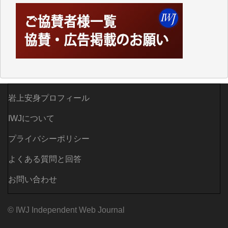
されているからこそのことであり、そのサーバーが使
えなくなってしまえば二度と視ることが出来なくなっ
てしまいます。
「何とかしなければ、何とかしてほしい。」と思いな
がらも前述した事情でどうにもならない自分の非力に
歯ぎしりするばかりです。（T.M.様）
いつもまともな報道、ありがとうございます。（新城
岩上安身プロフィール
靖 様）
IWJについて
プライバシーポリシー
よくある質問と回答
お問い合わせ
© IWJ Independent Web Journal