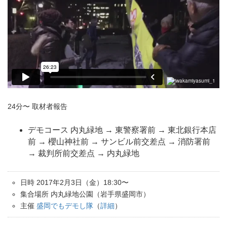
24分〜 取材者報告
デモコース 内丸緑地 → 東警察署前 → 東北銀行本店
前 → 櫻山神社前 → サンビル前交差点 → 消防署前
→ 裁判所前交差点 → 内丸緑地
日時 2017年2月3日（金）18:30〜
集合場所 内丸緑地公園（岩手県盛岡市）
主催
盛岡でもデモし隊
（
詳細
）