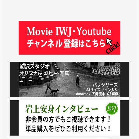
塩川 晃平 様
松本益美 様
井出 隆太 様
及川昭男 様
岩井祐子 様
藤田英之 様
藤岡比左志 様
井出 隆太 様
小池説夫 様
アオキカナメ 様
諸般の事情によりIWJ会費払えず今は非会員です。市
民側に立つ講演会にIWJのカメラマンをよく拝見して
おります。コンテンツが失われるのはあまりにもった
いない。少しでもお役立てください。（H.O.様）
今日、僅かですがカンパしました。（T.M.様）
今日、僅かですがカンパしました。IWJの危機を乗り