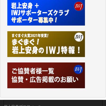
切るには到底及ばない額ですが病気の妻を抱えている
私にとっては精一杯のカンパです。
かねてよりIWJが発してきた膨大な取材記事や解説記
事、そして各界の方々とのインタビューは大袈裟では
なく、極めて重要な知的財産だと思っています。
Windows7の頃はIWJの動画もRealPlayerで録画でき
て、かなりの動画をDVDに焼きこんで保存していま
した。
しかし、それが出来なくなって以降はExcelなどを使
ってハイパーリンクを張り、重要と思われる記事にい
つでも簡単にアクセスできるようにして来ました。し
かし、それができるのもコンテンツがサーバーに保存
されているからこそのことであり、そのサーバーが使
えなくなってしまえば二度と視ることが出来なくなっ
てしまいます。
「何とかしなければ、何とかしてほしい。」と思いな
がらも前述した事情でどうにもならない自分の非力に
歯ぎしりするばかりです。（T.M.様）
いつもまともな報道、ありがとうございます。（新城