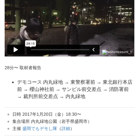
28分〜 取材者報告
デモコース 内丸緑地 → 東警察署前 → 東北銀行本店
前 → 櫻山神社前 → サンビル前交差点 → 消防署前
→ 裁判所前交差点 → 内丸緑地
日時 2017年1月20日（金）18:30〜
集合場所 内丸緑地公園（岩手県盛岡市）
主催
盛岡でもデモし隊
（
詳細
）