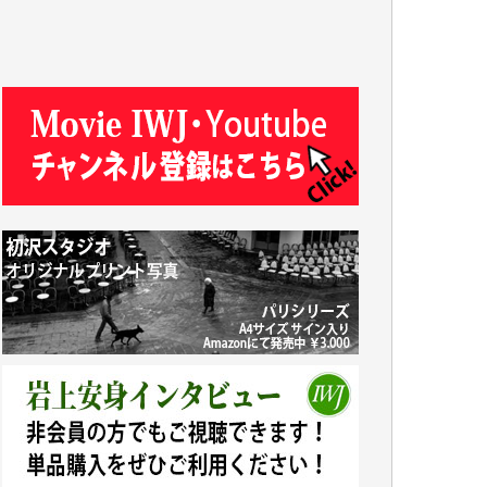
R.N. 様
J.M. 様
T.N. 様
Y.T. 様
T.K. 様
ASAKO TAKAESU 様
マシオン恵美香 様
平野智生 様
山本賢二 様
吉住俊昭 様
徳山匡 様
金 盛起 様
塩川 晃平 様
松本益美 様
井出 隆太 様
及川昭男 様
岩井祐子 様
藤田英之 様
藤岡比左志 様
井出 隆太 様