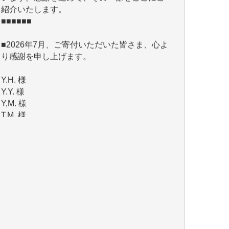
■2026年7月、ご寄付いただいた皆さま、心よ
り感謝を申し上げます。
Y.H. 様
Y.Y. 様
Y,M. 様
T.M. 様
マツモト ヤスアキ 様
マシオン 恵美香 様
岩井 祐子 様
吉村 隆子 様
新城 靖 様
青木 要 様
T.Y. 様
K.O. 様
Y.S. 様
Y.N. 様
y.m. 様