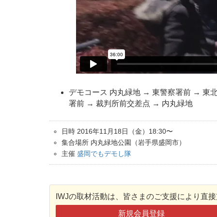
デモコース 内丸緑地 → 東警察署前 → 東
署前 → 裁判所前交差点 → 内丸緑地
日時 2016年11月18日（金）18:30〜
集合場所 内丸緑地公園（岩手県盛岡市）
主催
盛岡でもデモし隊
IWJの取材活動は、皆さまのご支援により直
新規会員登録