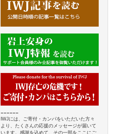
■■■■■■
IWJには、ご寄付・カンパをいただいた方々
より、たくさんの応援のメッセージが届いて
います。感謝を込めて、その一部をここにご
紹介いたします。
■■■■■■