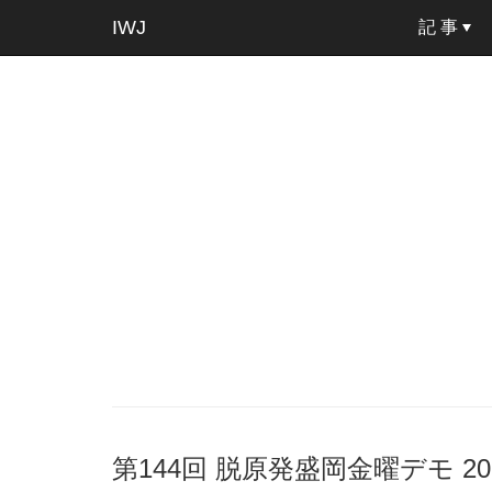
IWJ
記 事
第144回 脱原発盛岡金曜デモ 2016