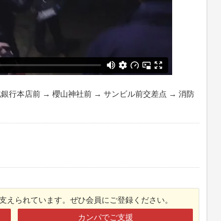
北銀行本店前 → 櫻山神社前 → サンビル前交差点 → 消防
接支えられています。ぜひ会員にご登録ください。
カンパでご支援