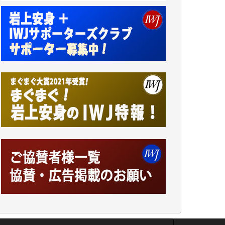
小池説夫 様
アオキカナメ 様
諸般の事情によりIWJ会費払えず今は非会員
です。市民側に立つ講演会にIWJのカメラマ
ンをよく拝見しております。コンテンツが失
われるのはあまりにもったいない。少しでも
お役立てください。（H.O.様）
今日、僅かですがカンパしました。（T.M.
様）
今日、僅かですがカンパしました。IWJの危
機を乗り切るには到底及ばない額ですが病気
の妻を抱えている私にとっては精一杯のカン
パです。
かねてよりIWJが発してきた膨大な取材記事
や解説記事、そして各界の方々とのインタビ
ューは大袈裟ではなく、極めて重要な知的財