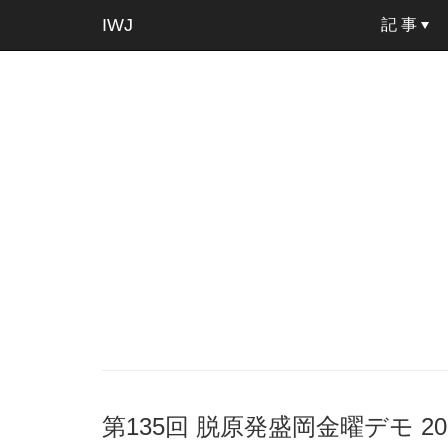
IWJ
記 事
第135回 脱原発盛岡金曜デモ 2016