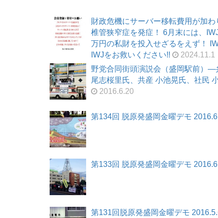
財政危機にサーバー移転費用が加わ
椎管狭窄症を発症！ 6月末には、I
万円の私財を投入せざるをえず！ I
IWJをお救いください!!
2024.11.1
野党合同街頭演説会（盛岡駅前）―
尾志桜里氏、共産 小池晃氏、社民 小西
2016.6.20
第134回 脱原発盛岡金曜デモ 2016.6.
第133回 脱原発盛岡金曜デモ 2016.6
第131回脱原発盛岡金曜デモ 2016.5.