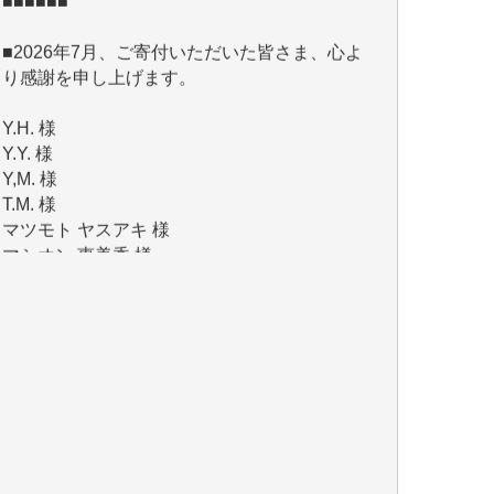
り感謝を申し上げます。
Y.H. 様
Y.Y. 様
Y,M. 様
T.M. 様
マツモト ヤスアキ 様
マシオン 恵美香 様
岩井 祐子 様
吉村 隆子 様
新城 靖 様
青木 要 様
T.Y. 様
K.O. 様
Y.S. 様
Y.N. 様
y.m. 様
R.N. 様
J.M. 様