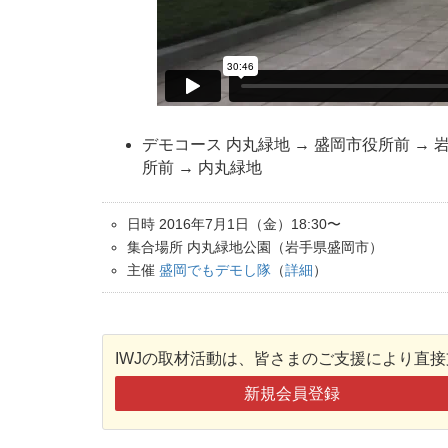
デモコース 内丸緑地 → 盛岡市役所前 → 
所前 → 内丸緑地
日時 2016年7月1日（金）18:30〜
集合場所 内丸緑地公園（岩手県盛岡市）
主催
盛岡でもデモし隊
（
詳細
）
IWJの取材活動は、皆さまのご支援により直
新規会員登録