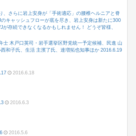
り、さらに岩上安身が「手術適応」の腰椎ヘルニアと脊
WJのキャッシュフローが底を尽き、岩上安身は新たに300
WJが存続できなくなるかもしれません！ どうぞ皆様、
弁士 木戸口英司・岩手選挙区野党統一予定候補、民進 山
和子氏、生活 主濱了氏、達増拓也知事ほか 2016.6.19
17
2016.6.18
.3
2016.6.3
6
2016.5.6