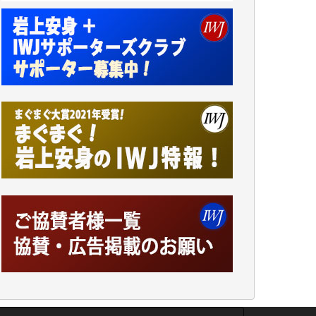
アオキカナメ 様
諸般の事情によりIWJ会費払えず今は非会員
です。市民側に立つ講演会にIWJのカメラマ
ンをよく拝見しております。コンテンツが失
われるのはあまりにもったいない。少しでも
お役立てください。（H.O.様）
今日、僅かですがカンパしました。（T.M.
様）
今日、僅かですがカンパしました。IWJの危
機を乗り切るには到底及ばない額ですが病気
の妻を抱えている私にとっては精一杯のカン
パです。
かねてよりIWJが発してきた膨大な取材記事
や解説記事、そして各界の方々とのインタビ
ューは大袈裟ではなく、極めて重要な知的財
産だと思っています。
Windows7の頃はIWJの動画もRealPlayerで録