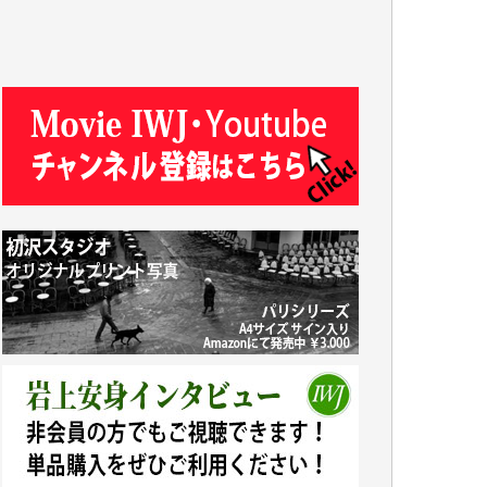
T.N. 様
Y.T. 様
T.K. 様
ASAKO TAKAESU 様
マシオン恵美香 様
平野智生 様
山本賢二 様
吉住俊昭 様
徳山匡 様
金 盛起 様
塩川 晃平 様
松本益美 様
井出 隆太 様
及川昭男 様
岩井祐子 様
藤田英之 様
藤岡比左志 様
井出 隆太 様
小池説夫 様