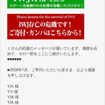
■■■■■■
IWJには、ご寄付・カンパをいただいた方々より、た
くさんの応援のメッセージが届いています。感謝を込
めて、その一部をここにご紹介いたします。
■■■■■■
■2026年7月、ご寄付いただいた皆さま、心より感謝
を申し上げます。
Y.H. 様
Y.Y. 様
Y,M. 様
T.M. 様
マツモト ヤスアキ 様
マシオン 恵美香 様