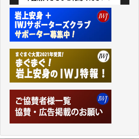
今日、僅かですがカンパしました。IWJの危機を乗り
切るには到底及ばない額ですが病気の妻を抱えている
私にとっては精一杯のカンパです。
かねてよりIWJが発してきた膨大な取材記事や解説記
事、そして各界の方々とのインタビューは大袈裟では
なく、極めて重要な知的財産だと思っています。
Windows7の頃はIWJの動画もRealPlayerで録画でき
て、かなりの動画をDVDに焼きこんで保存していま
した。
しかし、それが出来なくなって以降はExcelなどを使
ってハイパーリンクを張り、重要と思われる記事にい
つでも簡単にアクセスできるようにして来ました。し
かし、それができるのもコンテンツがサーバーに保存
されているからこそのことであり、そのサーバーが使
えなくなってしまえば二度と視ることが出来なくなっ
てしまいます。
「何とかしなければ、何とかしてほしい。」と思いな
がらも前述した事情でどうにもならない自分の非力に
歯ぎしりするばかりです。（T.M.様）