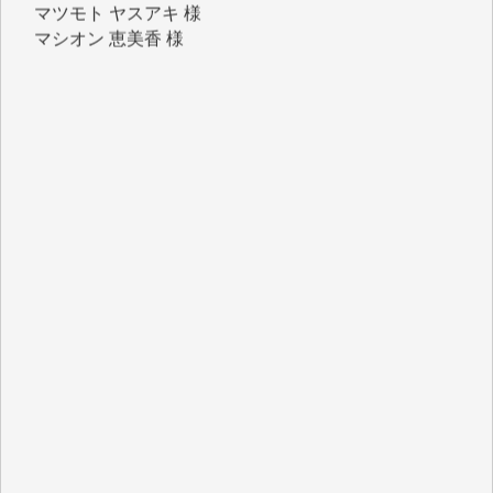
岩井 祐子 様
吉村 隆子 様
新城 靖 様
青木 要 様
T.Y. 様
K.O. 様
Y.S. 様
Y.N. 様
y.m. 様
R.N. 様
J.M. 様
T.N. 様
Y.T. 様
T.K. 様
ASAKO TAKAESU 様
マシオン恵美香 様
平野智生 様
山本賢二 様
吉住俊昭 様