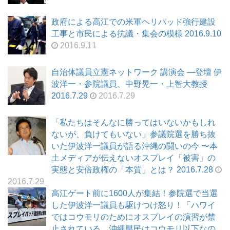
政府による高江での米軍ヘリパッド強行建設
工事と市民による抗議・集会の模様 2016.9.10
2016.9.11
自治体議員立憲ネットワーク 講演会 ―登壇 伊
波洋一・参院議員、中野晃一・上智大教授
2016.7.29
2016.7.29
「私たちはそんなに勝ってはいないかもしれ
ないが、負けてもいない」参議院選を勝ち抜
いた伊波洋一議員が語る沖縄の闘いの今 〜本
土メディアが伝えないオスプレイ「被害」の
実態と安倍政権の「本質」とは？ 2016.7.28
2016.7.29
高江ゲート前に1600人が集結！参院選で当選
した伊波洋一議員も駆けつけ怒り！「ハワイ
ではコウモリのためにオスプレイの演習が禁
止されている。沖縄県民はコウモリ以下なの