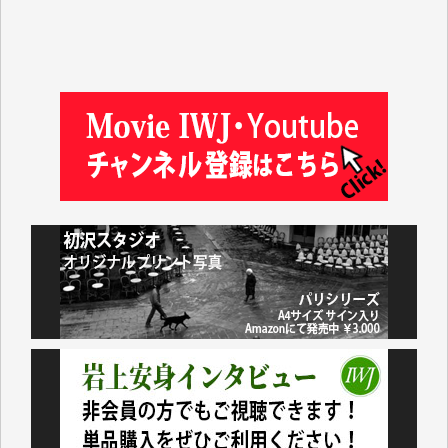
徳山匡 様
金 盛起 様
塩川 晃平 様
松本益美 様
井出 隆太 様
及川昭男 様
岩井祐子 様
藤田英之 様
藤岡比左志 様
井出 隆太 様
小池説夫 様
アオキカナメ 様
諸般の事情によりIWJ会費払えず今は非会員です。市
民側に立つ講演会にIWJのカメラマンをよく拝見して
おります。コンテンツが失われるのはあまりにもった
いない。少しでもお役立てください。（H.O.様）
今日、僅かですがカンパしました。（T.M.様）