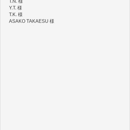
T.K. 様
ASAKO TAKAESU 様
マシオン恵美香 様
平野智生 様
山本賢二 様
吉住俊昭 様
徳山匡 様
金 盛起 様
塩川 晃平 様
松本益美 様
井出 隆太 様
及川昭男 様
岩井祐子 様
藤田英之 様
藤岡比左志 様
井出 隆太 様
小池説夫 様
アオキカナメ 様