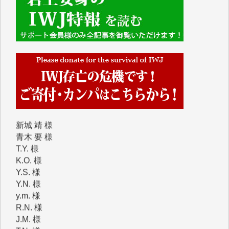
Y.H. 様
Y.Y. 様
Y,M. 様
T.M. 様
マツモト ヤスアキ 様
マシオン 恵美香 様
岩井 祐子 様
吉村 隆子 様
新城 靖 様
青木 要 様
T.Y. 様
K.O. 様
Y.S. 様
Y.N. 様
y.m. 様
R.N. 様
J.M. 様
T.N. 様
Y.T. 様