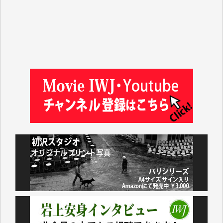
諸般の事情によりIWJ会費払えず今は非会員です。市
民側に立つ講演会にIWJのカメラマンをよく拝見して
おります。コンテンツが失われるのはあまりにもった
いない。少しでもお役立てください。（H.O.様）
今日、僅かですがカンパしました。（T.M.様）
今日、僅かですがカンパしました。IWJの危機を乗り
切るには到底及ばない額ですが病気の妻を抱えている
私にとっては精一杯のカンパです。
かねてよりIWJが発してきた膨大な取材記事や解説記
事、そして各界の方々とのインタビューは大袈裟では
なく、極めて重要な知的財産だと思っています。
Windows7の頃はIWJの動画もRealPlayerで録画でき
て、かなりの動画をDVDに焼きこんで保存していま
した。
しかし、それが出来なくなって以降はExcelなどを使
ってハイパーリンクを張り、重要と思われる記事にい
つでも簡単にアクセスできるようにして来ました。し
かし、それができるのもコンテンツがサーバーに保存