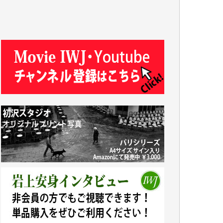
J.M. 様
T.N. 様
Y.T. 様
T.K. 様
ASAKO TAKAESU 様
マシオン恵美香 様
平野智生 様
山本賢二 様
吉住俊昭 様
徳山匡 様
金 盛起 様
塩川 晃平 様
松本益美 様
井出 隆太 様
及川昭男 様
岩井祐子 様
藤田英之 様
藤岡比左志 様
井出 隆太 様
小池説夫 様