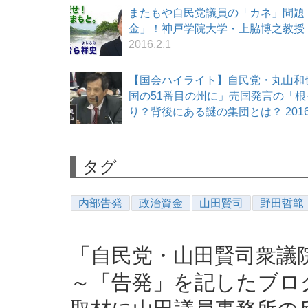
またもや自民党議員の「カネ」問題！
金」！神戸学院大学・上脇博之教授「松
2016.2.1
【国会ハイライト】自民党・丸山和
国の51番目の州に」売国発言の「
り？背後にある謎の集団とは？ 2016.
タグ
内部告発
政治資金
山田賢司
野田哲範
「自民党・山田賢司衆議
～「告発」を記したブログ