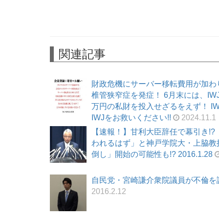
関連記事
財政危機にサーバー移転費用が加わ
椎管狭窄症を発症！ 6月末には、I
万円の私財を投入せざるをえず！ I
IWJをお救いください!!
2024.11.1
【速報！】甘利大臣辞任で幕引き!
われるはず」と神戸学院大・上脇教
倒し」開始の可能性も!? 2016.1.28
自民党・宮崎謙介衆院議員が不倫を認め
2016.2.12