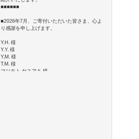
■2026年7月、ご寄付いただいた皆さま、心よ
り感謝を申し上げます。
Y.H. 様
Y.Y. 様
Y,M. 様
T.M. 様
マツモト ヤスアキ 様
マシオン 恵美香 様
岩井 祐子 様
吉村 隆子 様
新城 靖 様
青木 要 様
T.Y. 様
K.O. 様
Y.S. 様
Y.N. 様
y.m. 様
R.N. 様