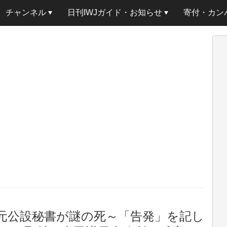
チャンネル
日刊IWJガイド・お知らせ
寄付・カン
元公設秘書が謎の死～「告発」を記し