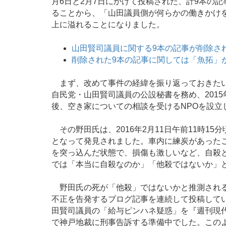
月6日と2月7日にかけて投稿された、計9本の
ることから、「山田議員側が何らかの働きかけ
上に溢れることになりました。
山田賢司議員に関する9本の記事が削除さ
削除された9本の記事に関しては「魚拓」
まず、改めて事件の経緯を振り返っておきたいと思
自民党・山田賢司議員の公設秘書を務め、201
後、空き家についての相談を受けるNPOを設立
その野田氏は、2016年2月11日午前11時1
となって発見されました。車内に練炭があった
を突っ込んだ状態で、損傷も激しいなど、自殺
では「本当に自殺なのか」「他殺ではないか」
野田氏の死が「他殺」ではないかと推測される
不正を告発するブログ記事を連続して投稿してい
田賢司議員の「給与ピンハネ疑惑」を『週刊現
で神戸地裁に刑事告訴する準備中でした。このよう