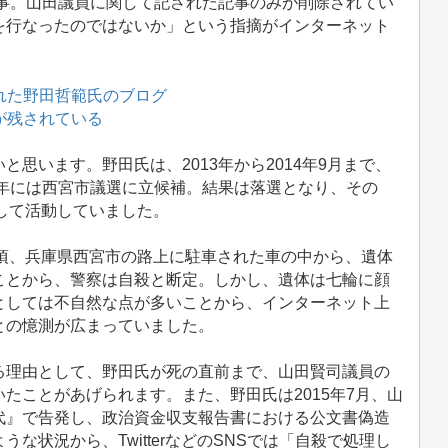
記事。山田議員に関して記された記事のみが削除されてい
を行なったのではないか」という指摘がインターネット
れた野田哲範氏のブログ
が残されている
います。野田氏は、2013年から2014年9月まで、
5年には西宮市議選に立候補。結果は落選となり、その
して活動していました。
5分頃、兵庫県西宮市の路上に駐車された車の中から、遺体
ことから、警察は自殺と断定。しかし、遺体は七輪に顔
としては不自然な点が多いことから、インターネット上
との憶測が広まっていました。
理由として、野田氏が死の直前まで、山田賢司議員の
たことがあげられます。また、野田氏は2015年7月、山
代』で告発し、政治資金収支報告書における公文書偽造
な状況から、TwitterなどのSNSでは「自殺で処理し