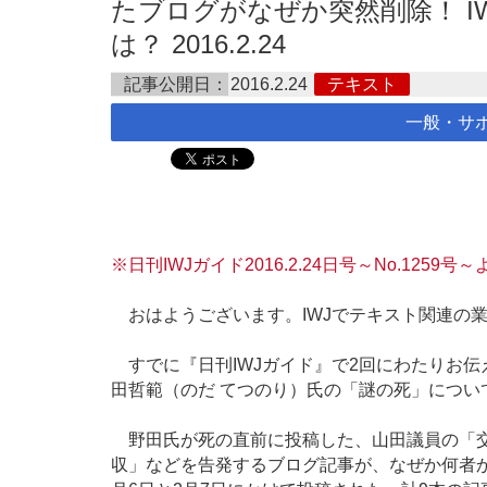
たブログがなぜか突然削除！ I
は？ 2016.2.24
記事公開日：
2016.2.24
テキスト
一般・サ
※日刊IWJガイド2016.2.24日号～No.125
おはようございます。IWJでテキスト関連の
すでに『日刊IWJガイド』で2回にわたりお
田哲範（のだ てつのり）氏の「謎の死」につい
野田氏が死の直前に投稿した、山田議員の「交
収」などを告発するブログ記事が、なぜか何者