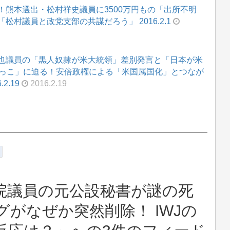
熊本選出・松村祥史議員に3500万円もの「出所不明
村議員と政党支部の共謀だろう」 2016.2.1
也議員の「黒人奴隷が米大統領」差別発言と「日本が米
根っこ」に迫る！安倍政権による「米国属国化」とつなが
2.19
2016.2.19
院議員の元公設秘書が謎の死
がなぜか突然削除！ IWJの