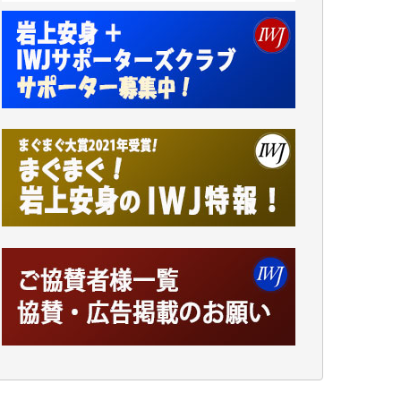
アオキカナメ 様
諸般の事情によりIWJ会費払えず今は非会員
です。市民側に立つ講演会にIWJのカメラマ
ンをよく拝見しております。コンテンツが失
われるのはあまりにもったいない。少しでも
お役立てください。（H.O.様）
今日、僅かですがカンパしました。（T.M.
様）
今日、僅かですがカンパしました。IWJの危
機を乗り切るには到底及ばない額ですが病気
の妻を抱えている私にとっては精一杯のカン
パです。
かねてよりIWJが発してきた膨大な取材記事
や解説記事、そして各界の方々とのインタビ
ューは大袈裟ではなく、極めて重要な知的財
産だと思っています。