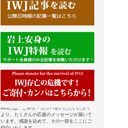
■■■■■■
IWJには、ご寄付・カンパをいただいた方々
より、たくさんの応援のメッセージが届いて
います。感謝を込めて、その一部をここにご
紹介いたします。
■■■■■■