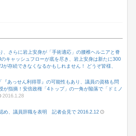
り、さらに岩上安身が「手術適応」の腰椎ヘルニアと脊
WJのキャッシュフローが底を尽き、岩上安身は新たに300
WJが存続できなくなるかもしれません！ どうぞ皆様、
?「『あっせん利得罪』の可能性もあり、議員の資格も問
授が指摘！安倍政権「4トップ」の一角が陥落で「ドミノ
2016.1.28
、議員辞職を表明 記者会見で 2016.2.12