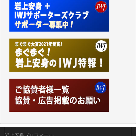
切るには到底及ばない額ですが病気の妻を抱えている
私にとっては精一杯のカンパです。
かねてよりIWJが発してきた膨大な取材記事や解説記
事、そして各界の方々とのインタビューは大袈裟では
なく、極めて重要な知的財産だと思っています。
Windows7の頃はIWJの動画もRealPlayerで録画でき
て、かなりの動画をDVDに焼きこんで保存していま
した。
しかし、それが出来なくなって以降はExcelなどを使
ってハイパーリンクを張り、重要と思われる記事にい
つでも簡単にアクセスできるようにして来ました。し
かし、それができるのもコンテンツがサーバーに保存
されているからこそのことであり、そのサーバーが使
えなくなってしまえば二度と視ることが出来なくなっ
てしまいます。
「何とかしなければ、何とかしてほしい。」と思いな
がらも前述した事情でどうにもならない自分の非力に
歯ぎしりするばかりです。（T.M.様）
岩上安身プロフィール