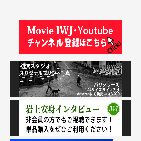
塩川 晃平 様
松本益美 様
井出 隆太 様
及川昭男 様
岩井祐子 様
藤田英之 様
藤岡比左志 様
井出 隆太 様
小池説夫 様
アオキカナメ 様
諸般の事情によりIWJ会費払えず今は非会員です。市
民側に立つ講演会にIWJのカメラマンをよく拝見して
おります。コンテンツが失われるのはあまりにもった
いない。少しでもお役立てください。（H.O.様）
今日、僅かですがカンパしました。（T.M.様）
今日、僅かですがカンパしました。IWJの危機を乗り