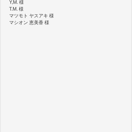
マツモト ヤスアキ 様
マシオン 恵美香 様
岩井 祐子 様
吉村 隆子 様
新城 靖 様
青木 要 様
T.Y. 様
K.O. 様
Y.S. 様
Y.N. 様
y.m. 様
R.N. 様
J.M. 様
T.N. 様
Y.T. 様
T.K. 様
ASAKO TAKAESU 様
マシオン恵美香 様
平野智生 様