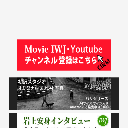
山本賢二 様
吉住俊昭 様
徳山匡 様
金 盛起 様
塩川 晃平 様
松本益美 様
井出 隆太 様
及川昭男 様
岩井祐子 様
藤田英之 様
藤岡比左志 様
井出 隆太 様
小池説夫 様
アオキカナメ 様
諸般の事情によりIWJ会費払えず今は非会員です。市
民側に立つ講演会にIWJのカメラマンをよく拝見して
おります。コンテンツが失われるのはあまりにもった
いない。少しでもお役立てください。（H.O.様）