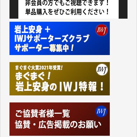
今日、僅かですがカンパしました。（T.M.様）
今日、僅かですがカンパしました。IWJの危機を乗り
切るには到底及ばない額ですが病気の妻を抱えている
私にとっては精一杯のカンパです。
かねてよりIWJが発してきた膨大な取材記事や解説記
事、そして各界の方々とのインタビューは大袈裟では
なく、極めて重要な知的財産だと思っています。
Windows7の頃はIWJの動画もRealPlayerで録画でき
て、かなりの動画をDVDに焼きこんで保存していま
した。
しかし、それが出来なくなって以降はExcelなどを使
ってハイパーリンクを張り、重要と思われる記事にい
つでも簡単にアクセスできるようにして来ました。し
かし、それができるのもコンテンツがサーバーに保存
されているからこそのことであり、そのサーバーが使
えなくなってしまえば二度と視ることが出来なくなっ
てしまいます。
「何とかしなければ、何とかしてほしい。」と思いな