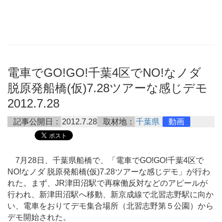
電車でGO!GO!千葉4区でNO!なノダ
脱原発船橋(仮)7.28ツアーな感じデモ
2012.7.28
記事公開日：
2012.7.28
取材地：
千葉県
動画
7月28日、千葉県船橋で、「電車でGO!GO!千葉4区で
NO!なノダ 脱原発船橋(仮)7.28ツアーな感じデモ」が行わ
れた。まず、JR津田沼駅で再稼働反対などのアピールが
行われ、新津田沼駅へ移動、新京成線で北習志野駅に向か
い、電車をおりてデモ集合場所（北習志野第５公園）から
デモ開始された。