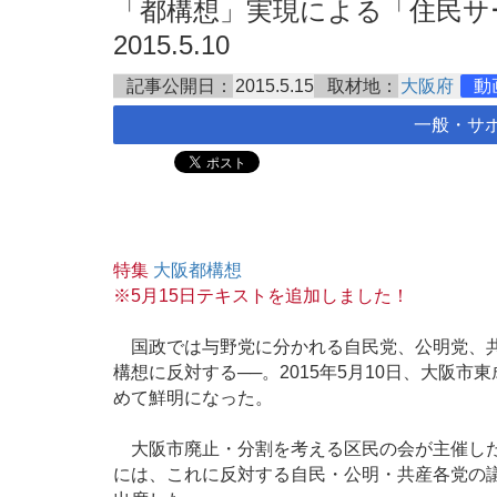
「都構想」実現による「住民サ
2015.5.10
記事公開日：
2015.5.15
取材地：
大阪府
動
一般・サ
特集
大阪都構想
※5月15日テキストを追加しました！
国政では与野党に分かれる自民党、公明党、共
構想に反対する──。2015年5月10日、大阪
めて鮮明になった。
大阪市廃止・分割を考える区民の会が主催した
には、これに反対する自民・公明・共産各党の議