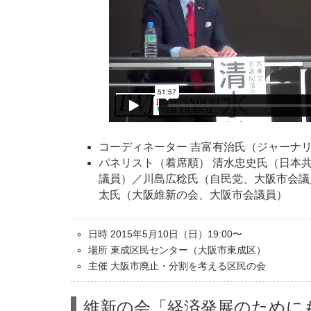
コーディネーター 吉富有治氏（ジャーナ
パネリスト（着席順） 清水忠史氏（日本
議員）／川島広稔氏（自民党、大阪市会議
太氏（大阪維新の会、大阪市会議員）
日時 2015年5月10日（日）19:00〜
場所 東成区民センター（大阪市東成区）
主催 大阪市廃止・分割を考える区民の会
維新の会「経済発展のために