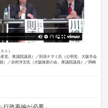
リスト）
共産党、衆議院議員）／則清ナヲミ氏（公明党、大阪市会
員）／吉村洋文氏（大阪維新の会、衆議院議員）／岡崎
も行政再編が必要」