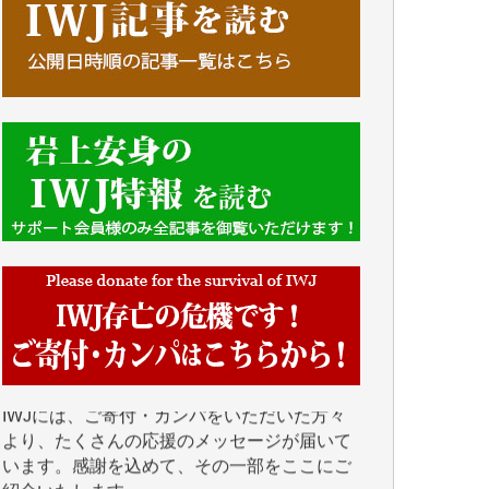
■■■■■■
IWJには、ご寄付・カンパをいただいた方々
より、たくさんの応援のメッセージが届いて
います。感謝を込めて、その一部をここにご
紹介いたします。
■■■■■■