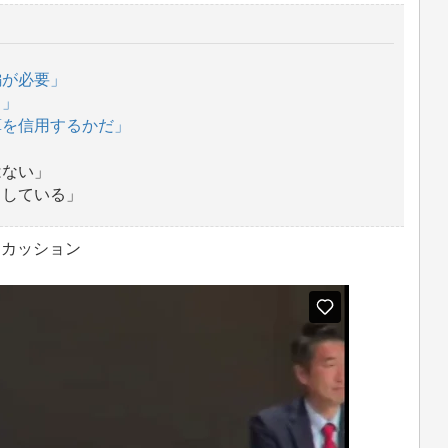
編が必要」
り」
算を信用するかだ」
はない」
くしている」
ィスカッション