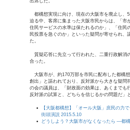
出席した。
都構想実現に向け、現在の大阪市を廃止し、5
迫る中、客席に集まった大阪市民からは、「市
住民サービスの水準は保たれるのか」、「住民
民投票を急ぐのか」といった疑問が寄せられ、
た。
質疑応答に先立って行われた、二重行政解消の
合った。
大阪市が、約170万部を市民に配布した都構想説
創出」と謳われており、反対派から大きな疑問
の会の議員は、「財政面の効果は、あくまでも
反対派の試算と、どちらを信じるかの問題だ」
【大阪都構想】「オール大阪」庶民の力で
街頭演説 2015.5.10
どうしよう？大阪市がなくなったら —都構想・