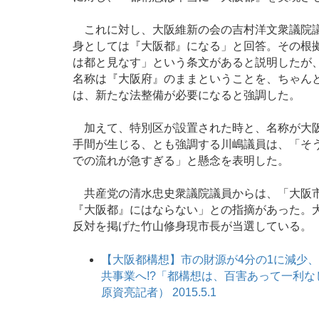
これに対し、大阪維新の会の吉村洋文衆議院議
身としては『大阪都』になる」と回答。その根
は都と見なす」という条文があると説明したが
名称は『大阪府』のままということを、ちゃん
は、新たな法整備が必要になると強調した。
加えて、特別区が設置された時と、名称が大阪
手間が生じる、とも強調する川嶋議員は、「そ
での流れが急すぎる」と懸念を表明した。
共産党の清水忠史衆議院議員からは、「大阪市
『大阪都』にはならない」との指摘があった。大
反対を掲げた竹山修身現市長が当選している。
【大阪都構想】市の財源が4分の1に減少
共事業へ!?「都構想は、百害あって一利
原資亮記者） 2015.5.1