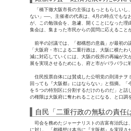
「橋下徹大阪市長の主張はもっともらしいし、
ない」──。主催者の代表は、4月の時点でもな
が、この勉強会を、急遽、開くことになった理
集会は、集まった市民からの質問に応えること
前半の討議では、「都構想の意義」が最初の議
「大阪府・市による二重行政は、大阪に横たわ
減に対応していくには、大阪の役所の再編が欠か
展を実現させるためにも、府と市がバラバラに
住民投票自体には賛成した公明党の則清ナヲミ
回っても『大阪都』にはならない」と指摘。「
を５つの特別区に分割するだけのものだ」と話
の権限は大阪府に奪われることになる、と口調
自民「二重行政の無駄の責任
司会を務めたジャーナリストの吉富有治氏は、
に対し、「都構想は本当に『大阪都』を実現さ