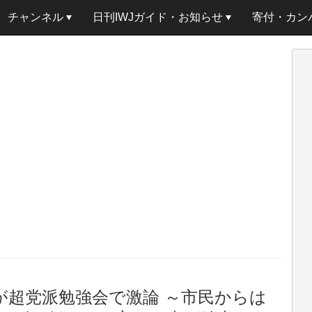
チャンネル
日刊IWJガイド・お知らせ
寄付・カン
共が超党派勉強会で激論 ～市民からは