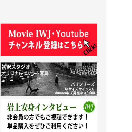
J.M. 様
T.N. 様
Y.T. 様
T.K. 様
ASAKO TAKAESU 様
マシオン恵美香 様
平野智生 様
山本賢二 様
吉住俊昭 様
徳山匡 様
金 盛起 様
塩川 晃平 様
松本益美 様
井出 隆太 様
及川昭男 様
岩井祐子 様
藤田英之 様
藤岡比左志 様
井出 隆太 様
小池説夫 様