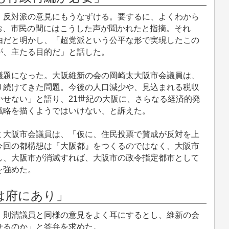
反対派の意見にもうなずける。要するに、よくわから
お、市民の間にはこうした声が聞かれたと指摘。それ
由だと明かし、「超党派という公平な形で実現したこの
が、主たる目的だ」と話した。
題になった。大阪維新の会の岡崎太大阪市会議員は、
り続けてきた問題。今後の人口減少や、見込まれる税収
せない」と語り、21世紀の大阪に、さらなる経済的発
戦略を描くようではいけない、と訴えた。
大阪市会議員は、「仮に、住民投票で賛成が反対を上
今回の都構想は『大阪都』をつくるのではなく、大阪市
し、大阪市が消滅すれば、大阪市の政令指定都市として
を強めた。
は府にあり」
則清議員と同様の意見をよく耳にするとし、維新の会
せるのか」と答弁を求めた。