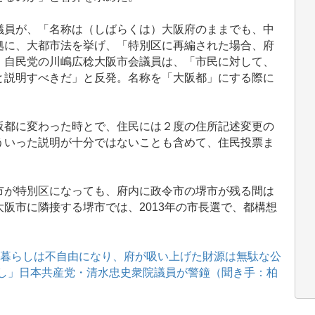
員が、「名称は（しばらくは）大阪府のままでも、中
拠に、大都市法を挙げ、「特別区に再編された場合、府
、自民党の川嶋広稔大阪市会議員は、「市民に対して、
と説明すべきだ」と反発。名称を「大阪都」にする際に
都に変わった時とで、住民には２度の住所記述変更の
ういった説明が十分ではないことも含めて、住民投票ま
が特別区になっても、府内に政令市の堺市が残る間は
阪市に隣接する堺市では、2013年の市長選で、都構想
、暮らしは不自由になり、府が吸い上げた財源は無駄な公
なし」日本共産党・清水忠史衆院議員が警鐘（聞き手：柏