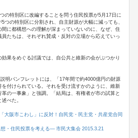
つの特別区に改編することを問う住民投票が5月17日に
が5つの特別区に分割され、自主財源が大幅に減っても、
の間に都構想への理解が深まっていないのに、なぜ、住
議員たちは、それぞれ賛成・反対の立場から応えていっ
効果をめぐる討議では、自公共と維新の会がぶつかり
明パンフレットには、「17年間で約4000億円の財源
符を付けられている。それを受け流すかのように、維新
行革の一事象」と強調。「結局は、有権者が市の試算と
と述べた。
「大阪市こわし」に反対！自民党・民主党・共産党合同
住民投票を考える— 市民大集会 2015.3.21