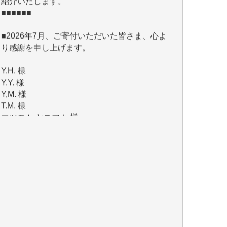
■2026年7月、ご寄付いただいた皆さま、心よ
り感謝を申し上げます。
Y.H. 様
Y.Y. 様
Y,M. 様
T.M. 様
マツモト ヤスアキ 様
マシオン 恵美香 様
岩井 祐子 様
吉村 隆子 様
新城 靖 様
青木 要 様
T.Y. 様
K.O. 様
Y.S. 様
Y.N. 様
y.m. 様
R.N. 様