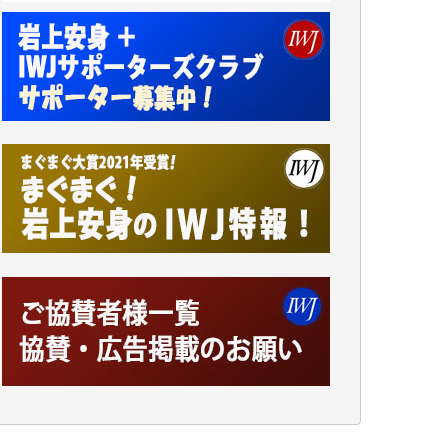
アオキカナメ 様
諸般の事情によりIWJ会費払えず今は非会員
です。市民側に立つ講演会にIWJのカメラマ
ンをよく拝見しております。コンテンツが失
われるのはあまりにもったいない。少しでも
お役立てください。（H.O.様）
今日、僅かですがカンパしました。（T.M.
様）
今日、僅かですがカンパしました。IWJの危
機を乗り切るには到底及ばない額ですが病気
の妻を抱えている私にとっては精一杯のカン
パです。
かねてよりIWJが発してきた膨大な取材記事
や解説記事、そして各界の方々とのインタビ
ューは大袈裟ではなく、極めて重要な知的財
産だと思っています。