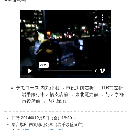
デモコース 内丸緑地 → 市役所前右折 → JTB前左折
→ 岩手銀行中ノ橋支店前 → 東北電力前 → 与ノ字橋
→ 市役所前 → 内丸緑地
日時 2014年12月5日（金）18:30～
集合場所 内丸緑地公園（岩手県盛岡市）