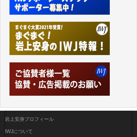
Windows7の頃はIWJの動画もRealPlayerで録画でき
て、かなりの動画をDVDに焼きこんで保存していま
した。
しかし、それが出来なくなって以降はExcelなどを使
ってハイパーリンクを張り、重要と思われる記事にい
つでも簡単にアクセスできるようにして来ました。し
かし、それができるのもコンテンツがサーバーに保存
されているからこそのことであり、そのサーバーが使
えなくなってしまえば二度と視ることが出来なくなっ
てしまいます。
「何とかしなければ、何とかしてほしい。」と思いな
がらも前述した事情でどうにもならない自分の非力に
歯ぎしりするばかりです。（T.M.様）
いつもまともな報道、ありがとうございます。（新城
靖 様）
岩上安身プロフィール
IWJについて