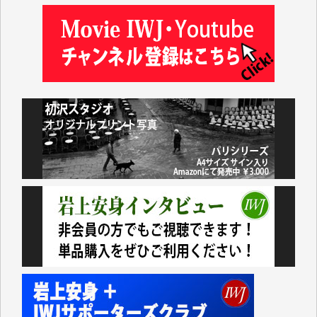
藤田英之 様
藤岡比左志 様
井出 隆太 様
小池説夫 様
アオキカナメ 様
諸般の事情によりIWJ会費払えず今は非会員です。市
民側に立つ講演会にIWJのカメラマンをよく拝見して
おります。コンテンツが失われるのはあまりにもった
いない。少しでもお役立てください。（H.O.様）
今日、僅かですがカンパしました。（T.M.様）
今日、僅かですがカンパしました。IWJの危機を乗り
切るには到底及ばない額ですが病気の妻を抱えている
私にとっては精一杯のカンパです。
かねてよりIWJが発してきた膨大な取材記事や解説記
事、そして各界の方々とのインタビューは大袈裟では
なく、極めて重要な知的財産だと思っています。