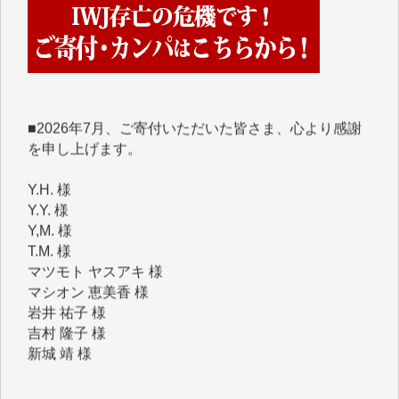
くさんの応援のメッセージが届いています。感謝を込
めて、その一部をここにご紹介いたします。
■■■■■■
■2026年7月、ご寄付いただいた皆さま、心より感謝
を申し上げます。
Y.H. 様
Y.Y. 様
Y,M. 様
T.M. 様
マツモト ヤスアキ 様
マシオン 恵美香 様
岩井 祐子 様
吉村 隆子 様
新城 靖 様
青木 要 様
T.Y. 様
K.O. 様