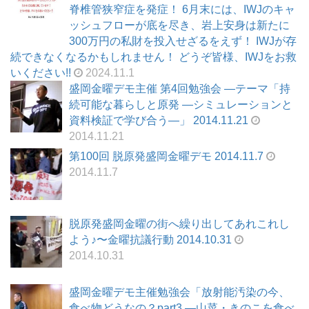
脊椎管狭窄症を発症！ 6月末には、IWJのキャ
ッシュフローが底を尽き、岩上安身は新たに
300万円の私財を投入せざるをえず！ IWJが存
続できなくなるかもしれません！ どうぞ皆様、IWJをお救
いください!!
2024.11.1
盛岡金曜デモ主催 第4回勉強会 ―テーマ「持
続可能な暮らしと原発 —シミュレーションと
資料検証で学び合う—」 2014.11.21
2014.11.21
第100回 脱原発盛岡金曜デモ 2014.11.7
2014.11.7
脱原発盛岡金曜の街へ繰り出してあれこれし
よう♪〜金曜抗議行動 2014.10.31
2014.10.31
盛岡金曜デモ主催勉強会「放射能汚染の今、
食べ物どうなの？part3 —山菜・きのこを食べ