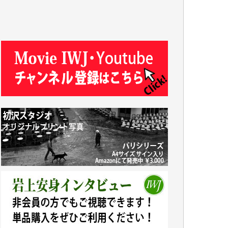
今日、僅かですがカンパしました。IWJの危
機を乗り切るには到底及ばない額ですが病気
の妻を抱えている私にとっては精一杯のカン
パです。
かねてよりIWJが発してきた膨大な取材記事
や解説記事、そして各界の方々とのインタビ
ューは大袈裟ではなく、極めて重要な知的財
産だと思っています。
Windows7の頃はIWJの動画もRealPlayerで録
画できて、かなりの動画をDVDに焼きこんで
保存していました。
しかし、それが出来なくなって以降はExcelな
どを使ってハイパーリンクを張り、重要と思
われる記事にいつでも簡単にアクセスできる
ようにして来ました。しかし、それができる
のもコンテンツがサーバーに保存されている
からこそのことであり、そのサーバーが使え
なくなってしまえば二度と視ることが出来な