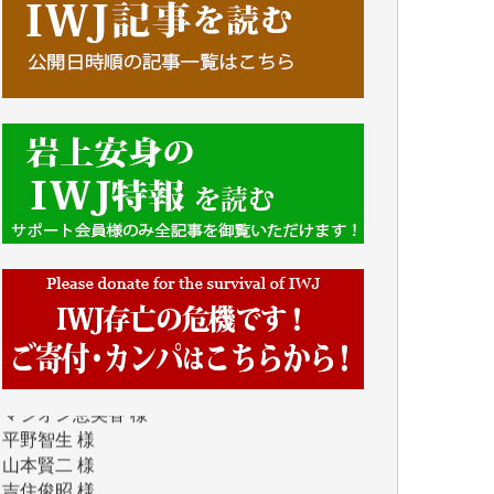
吉村 隆子 様
新城 靖 様
青木 要 様
T.Y. 様
K.O. 様
Y.S. 様
Y.N. 様
y.m. 様
R.N. 様
J.M. 様
T.N. 様
Y.T. 様
T.K. 様
ASAKO TAKAESU 様
マシオン恵美香 様
平野智生 様
山本賢二 様
吉住俊昭 様
徳山匡 様