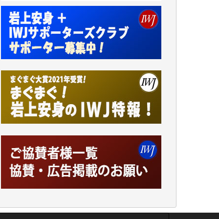
くなってしまいます。
「何とかしなければ、何とかしてほしい。」
と思いながらも前述した事情でどうにもなら
ない自分の非力に歯ぎしりするばかりです。
（T.M.様）
いつもまともな報道、ありがとうございま
す。（新城 靖 様）