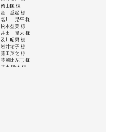
金 盛起 様
塩川 晃平 様
松本益美 様
井出 隆太 様
及川昭男 様
岩井祐子 様
藤田英之 様
藤岡比左志 様
井出 隆太 様
小池説夫 様
アオキカナメ 様
諸般の事情によりIWJ会費払えず今は非会員
です。市民側に立つ講演会にIWJのカメラマ
ンをよく拝見しております。コンテンツが失
われるのはあまりにもったいない。少しでも
お役立てください。（H.O.様）
今日、僅かですがカンパしました。（T.M.
様）