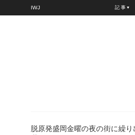
IWJ
記 事
脱原発盛岡金曜の夜の街に繰り