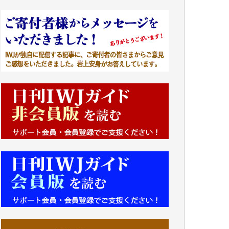
■■■■■■
IWJには、ご寄付・カンパをいただいた方々
より、たくさんの応援のメッセージが届いて
います。感謝を込めて、その一部をここにご
紹介いたします。
■■■■■■
■2026年7月、ご寄付いただいた皆さま、心よ
り感謝を申し上げます。
Y.H. 様
Y.Y. 様
Y,M. 様
T.M. 様
マツモト ヤスアキ 様
マシオン 恵美香 様
岩井 祐子 様