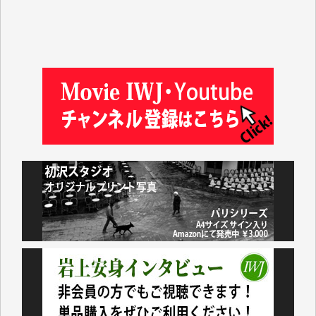
吉住俊昭 様
徳山匡 様
金 盛起 様
塩川 晃平 様
松本益美 様
井出 隆太 様
及川昭男 様
岩井祐子 様
藤田英之 様
藤岡比左志 様
井出 隆太 様
小池説夫 様
アオキカナメ 様
諸般の事情によりIWJ会費払えず今は非会員です。市
民側に立つ講演会にIWJのカメラマンをよく拝見して
おります。コンテンツが失われるのはあまりにもった
いない。少しでもお役立てください。（H.O.様）