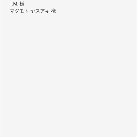
マツモト ヤスアキ 様
マシオン 恵美香 様
岩井 祐子 様
吉村 隆子 様
新城 靖 様
青木 要 様
T.Y. 様
K.O. 様
Y.S. 様
Y.N. 様
y.m. 様
R.N. 様
J.M. 様
T.N. 様
Y.T. 様
T.K. 様
ASAKO TAKAESU 様
マシオン恵美香 様
平野智生 様
山本賢二 様