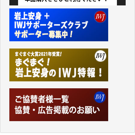
今日、僅かですがカンパしました。（T.M.様）
今日、僅かですがカンパしました。IWJの危機を乗り
切るには到底及ばない額ですが病気の妻を抱えている
私にとっては精一杯のカンパです。
かねてよりIWJが発してきた膨大な取材記事や解説記
事、そして各界の方々とのインタビューは大袈裟では
なく、極めて重要な知的財産だと思っています。
Windows7の頃はIWJの動画もRealPlayerで録画でき
て、かなりの動画をDVDに焼きこんで保存していま
した。
しかし、それが出来なくなって以降はExcelなどを使
ってハイパーリンクを張り、重要と思われる記事にい
つでも簡単にアクセスできるようにして来ました。し
かし、それができるのもコンテンツがサーバーに保存
されているからこそのことであり、そのサーバーが使
えなくなってしまえば二度と視ることが出来なくなっ
てしまいます。
「何とかしなければ、何とかしてほしい。」と思いな
がらも前述した事情でどうにもならない自分の非力に