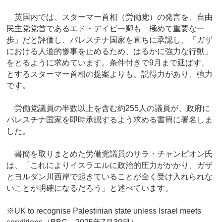
英国内では、スターマー首相（労働党）の発言を、自由
民主党党首であるエド・デイビー卿も「極めて重要な一
歩」だと評価し、パレスチナ国家を直ちに承認し、「ガザ
における人道的惨事を止めるため、はるかに強力な行動」
をとるように求めています。条件付きで9月まで延ばす、
とするスターマー首相の提案よりも、説得力があり、強力
です。
労働党議員の半数以上を含む約255人の議員が、政府に
パレスチナ国家を即時承認するよう求める書簡に署名しま
した。
書簡を取りまとめた労働党議員のサラ・チャンピオン氏
は、「これによりイスラエルに政治的圧力がかかり、ガザ
とヨルダン川西岸で起きていることが全く受け入れられな
いことが明確になるだろう」と述べています。
※UK to recognise Palestinian state unless Israel meets