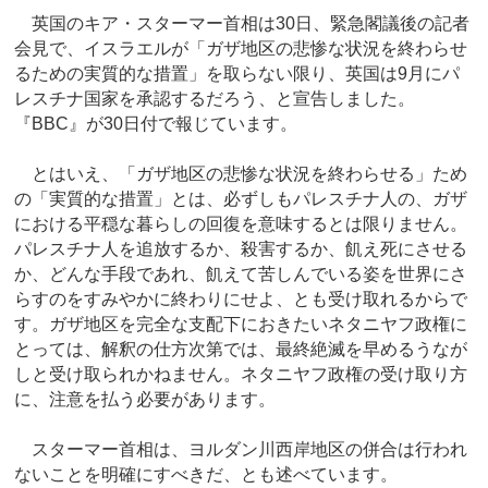
英国のキア・スターマー首相は30日、緊急閣議後の記者
会見で、イスラエルが「ガザ地区の悲惨な状況を終わらせ
るための実質的な措置」を取らない限り、英国は9月にパ
レスチナ国家を承認するだろう、と宣告しました。
『BBC』が30日付で報じています。
とはいえ、「ガザ地区の悲惨な状況を終わらせる」ため
の「実質的な措置」とは、必ずしもパレスチナ人の、ガザ
における平穏な暮らしの回復を意味するとは限りません。
パレスチナ人を追放するか、殺害するか、飢え死にさせる
か、どんな手段であれ、飢えて苦しんでいる姿を世界にさ
らすのをすみやかに終わりにせよ、とも受け取れるからで
す。ガザ地区を完全な支配下におきたいネタニヤフ政権に
とっては、解釈の仕方次第では、最終絶滅を早めるうなが
しと受け取られかねません。ネタニヤフ政権の受け取り方
に、注意を払う必要があります。
スターマー首相は、ヨルダン川西岸地区の併合は行われ
ないことを明確にすべきだ、とも述べています。