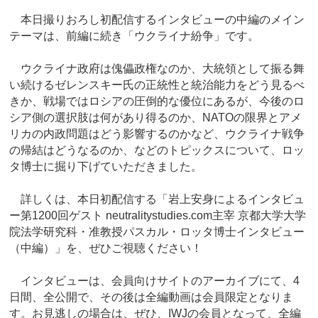
本日撮りおろし初配信するインタビューの中編のメイン
テーマは、前編に続き「ウクライナ紛争」です。
ウクライナ政府は傀儡政権なのか、大統領として振る舞
い続けるゼレンスキー氏の正統性と統治能力をどう見るべ
きか、戦場ではロシアの圧倒的な優位にあるが、今後のロ
シア側の選択肢は何があり得るのか、NATOの限界とアメ
リカの内政問題はどう影響するのかなど、ウクライナ戦争
の帰結はどうなるのか、などのトピックスについて、ロッ
タ博士に掘り下げていただきました。
詳しくは、本日初配信する「岩上安身によるインタビュ
ー第1200回ゲスト neutralitystudies.com主宰 京都大学大学
院法学研究科・准教授パスカル・ロッタ博士インタビュー
（中編）」を、ぜひご視聴ください！
インタビューは、会員向けサイトのアーカイブにて、4
日間、全公開で、その後は全編動画は会員限定となりま
す。お見逃しの場合は、ぜひ、IWJの会員となって、全編