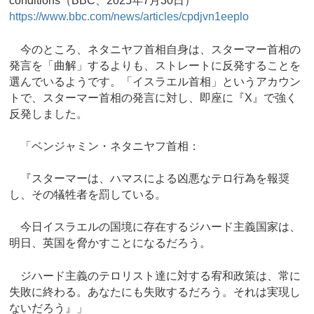
conditions（BBC、2025年7月30日）
https://www.bbc.com/news/articles/cpdjvn1eeplo
今のところ、ネタニヤフ首相自身は、スターマー首相の
発言を「曲解」するよりも、ストレートに反発することを
選んでいるようです。「イスラエル首相」というアカウン
トで、スターマー首相の発言に対し、即座に『X』で強く
反発しました。
「ベンジャミン・ネタニヤフ首相：
『スターマーは、ハマスによる凶悪なテロ行為を報奨
し、その犠牲者を罰している。
今日イスラエルの国境に存在するジハード主義国家は、
明日、英国を脅かすことになるだろう。
ジハード主義のテロリスト達に対する宥和政策は、常に
失敗に終わる。あなたにも失敗するだろう。それは実現し
ないだろう』」