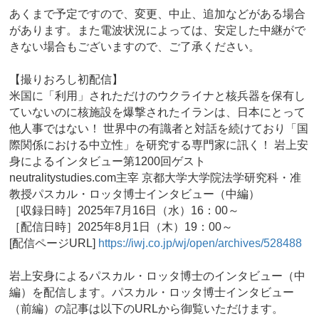
あくまで予定ですので、変更、中止、追加などがある場合
があります。また電波状況によっては、安定した中継がで
きない場合もございますので、ご了承ください。
【撮りおろし初配信】
米国に「利用」されただけのウクライナと核兵器を保有し
ていないのに核施設を爆撃されたイランは、日本にとって
他人事ではない！ 世界中の有識者と対話を続けており「国
際関係における中立性」を研究する専門家に訊く！ 岩上安
身によるインタビュー第1200回ゲスト
neutralitystudies.com主宰 京都大学大学院法学研究科・准
教授パスカル・ロッタ博士インタビュー（中編）
［収録日時］2025年7月16日（水）16：00～
［配信日時］2025年8月1日（木）19：00～
[配信ページURL]
https://iwj.co.jp/wj/open/archives/528488
岩上安身によるパスカル・ロッタ博士のインタビュー（中
編）を配信します。パスカル・ロッタ博士インタビュー
（前編）の記事は以下のURLから御覧いただけます。