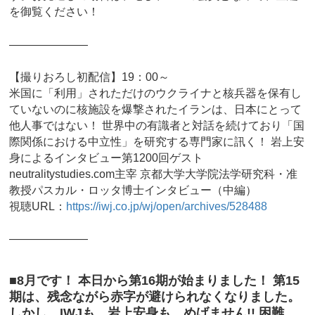
を御覧ください！
―――――――
【撮りおろし初配信】19：00～
米国に「利用」されただけのウクライナと核兵器を保有し
ていないのに核施設を爆撃されたイランは、日本にとって
他人事ではない！ 世界中の有識者と対話を続けており「国
際関係における中立性」を研究する専門家に訊く！ 岩上安
身によるインタビュー第1200回ゲスト
neutralitystudies.com主宰 京都大学大学院法学研究科・准
教授パスカル・ロッタ博士インタビュー（中編）
視聴URL：
https://iwj.co.jp/wj/open/archives/528488
―――――――
■8月です！ 本日から第16期が始まりました！ 第15
期は、残念ながら赤字が避けられなくなりました。
しかし、IWJも、岩上安身も、めげません!! 困難