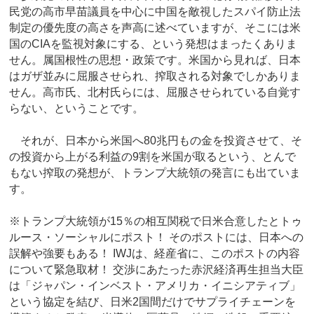
民党の高市早苗議員を中心に中国を敵視したスパイ防止法
制定の優先度の高さを声高に述べていますが、そこには米
国のCIAを監視対象にする、という発想はまったくありま
せん。属国根性の思想・政策です。米国から見れば、日本
はガザ並みに屈服させられ、搾取される対象でしかありま
せん。高市氏、北村氏らには、屈服させられている自覚す
らない、ということです。
それが、日本から米国へ80兆円もの金を投資させて、そ
の投資から上がる利益の9割を米国が取るという、とんで
もない搾取の発想が、トランプ大統領の発言にも出ていま
す。
※トランプ大統領が15％の相互関税で日米合意したとトゥ
ルース・ソーシャルにポスト！ そのポストには、日本への
誤解や強要もある！ IWJは、経産省に、このポストの内容
について緊急取材！ 交渉にあたった赤沢経済再生担当大臣
は「ジャパン・インベスト・アメリカ・イニシアティブ」
という協定を結び、日米2国間だけでサプライチェーンを