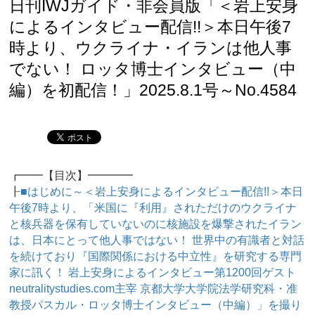
日刊IWJガイド・非会員版「＜岩上安身
によるインタビュー配信!!＞本日午後7
時より、ウクライナ・イランは他人事
でない！ ロッタ博士インタビュー（中
編）を初配信！」2025.8.1号～No.4584
┏━━【目次】━━━━
┠
■はじめに～＜岩上安身によるインタビュー配信!!＞本日
午後7時より、「米国に『利用』されただけのウクライナ
と核兵器を保有していないのに核施設を爆撃されたイラン
は、日本にとって他人事ではない！ 世界中の有識者と対話
を続けており『国際関係における中立性』を研究する専門
家に訊く！ 岩上安身によるインタビュー第1200回ゲスト
neutralitystudies.com主宰 京都大学大学院法学研究科・准
教授パスカル・ロッタ博士インタビュー（中編）」を撮り