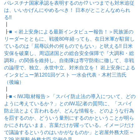
パレスチナ国家承認を表明するのか!? いつまでも対米追従
は、いいかげんにやめるべき！ 日本がとことんなめられ
る!!
┃
┠
■ ＜岩上安身による最新インタビュー報告！＞民族派の
リーダーとともに、戦後80年経っても、在日米軍が駐留し
ているのは「屈辱以外の何ものでもない」と吠える!! 日米
安保を破棄し、周辺諸国との総合安全保障で『大調和・総
調和』の関係を維持し、自衛隊は専守防衛に徹して、非戦
の論理で、独立、永世中立、対米自立を！ 岩上安身による
インタビュー第1201回ゲスト 一水会代表・木村三浩氏
（後編）
┃
┠
■＜IWJ取材報告＞「スパイ防止法の導入について、どの
ように考えているか？」とのIWJ記者の質問に、「スパイ
防止法とよく言われるが、どんな情報を、どのような行為
を罰するのか、どういう量刑にするのかということが明ら
かにされないまま、言葉だけが躍っている。イメージだけ
で議論するというのはいかがなものか」と岩屋外務大臣～
7.29 岩屋毅 外務大臣 定例会見