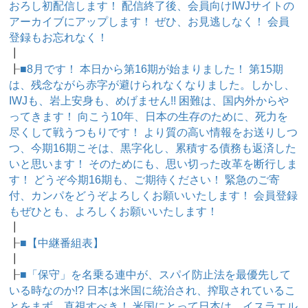
おろし初配信します！ 配信終了後、会員向けIWJサイトの
アーカイブにアップします！ ぜひ、お見逃しなく！ 会員
登録もお忘れなく！
┃
┠
■8月です！ 本日から第16期が始まりました！ 第15期
は、残念ながら赤字が避けられなくなりました。しかし、
IWJも、岩上安身も、めげません!! 困難は、国内外からや
ってきます！ 向こう10年、日本の生存のために、死力を
尽くして戦うつもりです！ より質の高い情報をお送りしつ
つ、今期16期こそは、黒字化し、累積する債務も返済した
いと思います！ そのためにも、思い切った改革を断行しま
す！ どうぞ今期16期も、ご期待ください！ 緊急のご寄
付、カンパをどうぞよろしくお願いいたします！ 会員登録
もぜひとも、よろしくお願いいたします！
┃
┠
■【中継番組表】
┃
┠
■「保守」を名乗る連中が、スパイ防止法を最優先して
いる時なのか!? 日本は米国に統治され、搾取されているこ
とをまず、直視すべき！ 米国にとって日本は、イスラエル