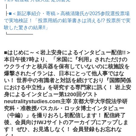
┃
┠
■＜新記事紹介・寄稿＞高橋清隆氏が2025参院選投票場
で実地検証！「投票用紙の鉛筆書きは消える!? 投票所で実
験した驚きの結果!!」
┗━━━━━
■はじめに～＜岩上安身によるインタビュー配信!!＞
本日午後7時より、「米国に『利用』されただけの
ウクライナと核兵器を保有していないのに核施設を
爆撃されたイランは、日本にとって他人事ではな
い！ 世界中の有識者と対話を続けており『国際関係
における中立性』を研究する専門家に訊く！ 岩上安
身によるインタビュー第1200回ゲスト
neutralitystudies.com主宰 京都大学大学院法学研
究科・准教授パスカル・ロッタ博士インタビュー
（中編）」を撮りおろし初配信します！ 配信終了
後、会員向けIWJサイトのアーカイブにアップしま
す！ ぜひ、お見逃しなく！ 会員登録もお忘れな