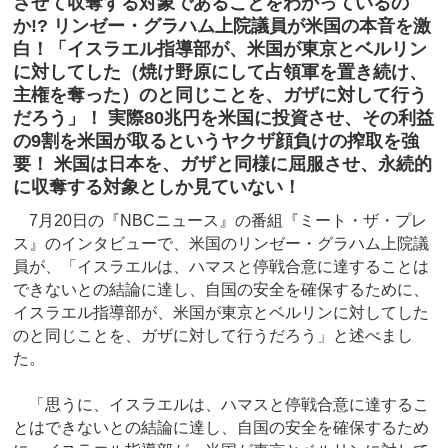
させて収奪する対象であることをわかっているの
か!? リンゼー・グラハム上院議員が米国の本音を激
白！「イスラエル指導部が、米国が東京とベルリン
に対してした（焼け野原にして占領軍を置き続け、
主権を奪った）のと同じことを、ガザに対して行う
だろう」！ 実際80兆円を米国に投資させ、その利益
の9割を米国が取るというヤクザ顔負けの搾取を強
要！ 米国は日本を、ガザと同様に屈服させ、永続的
に収奪する対象としか見ていない！
7月20日の『NBCニュース』の番組『ミート・ザ・プレ
ス』のインタビューで、米国のリンゼー・グラハム上院議
員が、「イスラエルは、ハマスと停戦合意に達することは
できないとの結論に達し、自国の安全を確保するために、
イスラエル指導部が、米国が東京とベルリンに対してした
のと同じことを、ガザに対して行うだろう」と述べまし
た。
「思うに、イスラエルは、ハマスと停戦合意に達するこ
とはできないとの結論に達し、自国の安全を確保するため