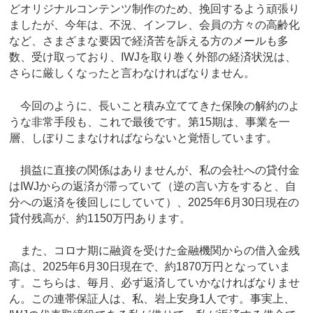
どオリジナルコンテンツ制作のため、挽回するよう頑張り
ましたが、今年は、不況、インフレ、会員の方々の高齢化
など、さまざまな要因で経済苦を訴える方のメールも多
数、受け取っており、IWJを取り巻く外部の経済状況は、
さらに厳しくなったと言わなければなりません。
今回のように、長いこと積み立ててきた保険の解約のよ
うな非常手段も、これで最後です。第15期は、事業を一
層、しぼりこまなければならないと覚悟しています。
損益に直接の関係はありませんが、私の会社への貸付金
はIWJからの返済が滞っていて（逆の言い方をすると、自
分への返済を後回しにしていて）、2025年6月30日現在の
貸付残高が、約1150万円あります。
また、コロナ期に融資を受けた金融機関からの借入金残
高は、2025年6月30日現在で、約1870万円となっていま
す。こちらは、毎月、必ず返済していかなければなりませ
ん。この連帯保証人は、私、岩上安身1人です。事実上、