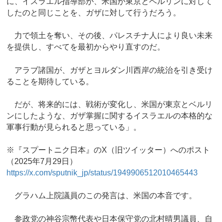
に、イスラエル指導部が、米国が東京とベルリンに対して
したのと同じことを、ガザに対して行うだろう。
力で領土を奪い、その後、パレスチナ人により良い未来
を提供し、すべてを最初からやり直すのだ。
アラブ諸国が、ガザとヨルダン川西岸の統治を引き受け
ることを期待している。
だが、将来的には、戦術が変化し、米国が東京とベルリ
ンにしたような、ガザ掌握に関するイスラエルの本格的な
軍事行動が見られると思っている」。
※『スプートニク日本』のX（旧ツイッター）へのポスト
（2025年7月29日）
https://x.com/sputnik_jp/status/1949906512010465443
グラハム上院議員のこの発言は、米国の本音です。
参政党の神谷宗幣代表や日本保守党の北村晴男議員、自