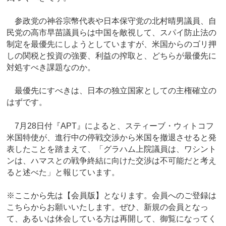
参政党の神谷宗幣代表や日本保守党の北村晴男議員、自
民党の高市早苗議員らは中国を敵視して、スパイ防止法の
制定を最優先にしようとしていますが、米国からのゴリ押
しの関税と投資の強要、利益の搾取と、どちらが最優先に
対処すべき課題なのか。
最優先にすべきは、日本の独立国家としての主権確立の
はずです。
7月28日付『APT』によると、スティーブ・ウィトコフ
米国特使が、進行中の停戦交渉から米国を撤退させると発
表したことを踏まえて、「グラハム上院議員は、ワシント
ンは、ハマスとの戦争終結に向けた交渉は不可能だと考え
ると述べた」と報じています。
※ここから先は【会員版】となります。会員へのご登録は
こちらからお願いいたします。ぜひ、新規の会員となっ
て、あるいは休会している方は再開して、御覧になってく