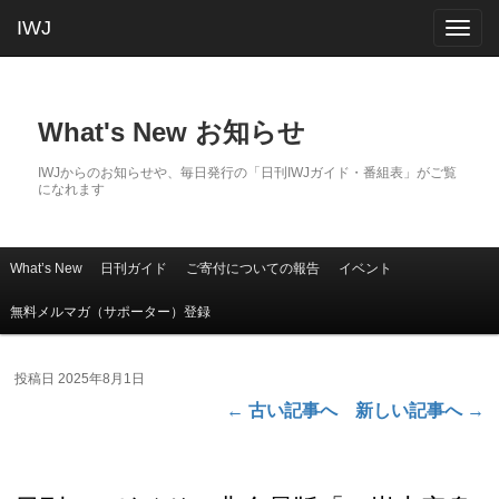
IWJ
Togg
navig
What's New お知らせ
IWJからのお知らせや、毎日発行の「日刊IWJガイド・番組表」がご覧
になれます
What’s New
日刊ガイド
ご寄付についての報告
イベント
メインコンテンツへ移動
サブコンテンツへ移動
メインメニュー
無料メルマガ（サポーター）登録
投稿日
2025年8月1日
←
古い記事へ
新しい記事へ
→
投稿ナビゲーション