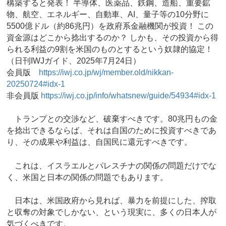
構築すると発表！ 半導体、医薬品、鉄鋼、造船、重要鉱
物、航空、エネルギー、自動車、AI、量子等の10分野に
5500億ドル（約86兆円）を政府系金融機関が投資！ この
資金源はどこから捻出するのか？ しかも、その投資から得
られる利益の9割を米国のものとするという奴隷的協定！
（日刊IWJガイド、2025年7月24日）
会員版
https://iwj.co.jp/wj/member.old/nikkan-
20250724#idx-1
非会員版
https://iwj.co.jp/info/whatsnew/guide/54934#idx-1
トランプとの交渉など、破棄すべきです。80兆円もの金
を捻出できるならば、それは自国のために投資すべきであ
り、その成果や利益は、自国民に還元すべきです。
これは、イスラエルとパレスチナの関係の問題だけでな
く、米国と日本の関係の問題でもあります。
日本は、米国政府から見れば、暴力を前提にした、搾取
と収奪の対象でしかない、という現実に、多くの日本人が
気づくべきです。