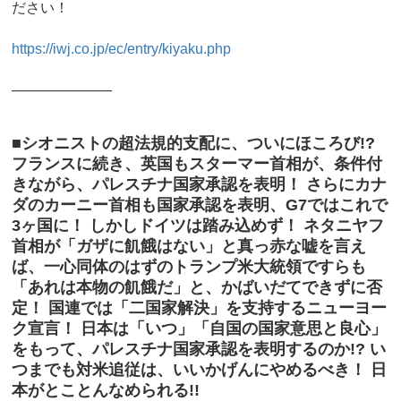
ださい！
https://iwj.co.jp/ec/entry/kiyaku.php
―――――――
■シオニストの超法規的支配に、ついにほころび!?
フランスに続き、英国もスターマー首相が、条件付
きながら、パレスチナ国家承認を表明！ さらにカナ
ダのカーニー首相も国家承認を表明、G7ではこれで
3ヶ国に！ しかしドイツは踏み込めず！ ネタニヤフ
首相が「ガザに飢餓はない」と真っ赤な嘘を言え
ば、一心同体のはずのトランプ米大統領ですらも
「あれは本物の飢餓だ」と、かばいだてできずに否
定！ 国連では「二国家解決」を支持するニューヨー
ク宣言！ 日本は「いつ」「自国の国家意思と良心」
をもって、パレスチナ国家承認を表明するのか!? い
つまでも対米追従は、いいかげんにやめるべき！ 日
本がとことんなめられる!!