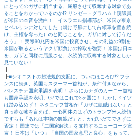
にとってのガザに相当する、屈服させて収奪する対象であ
ることをわかっているのか!? リンゼー・グラハム上院議員
が米国の本音を激白！「イスラエル指導部が、米国が東京
とベルリンに対してした（焼け野原にして占領軍を置き続
け、主権を奪った）のと同じことを、ガザに対して行うだ
ろう」！ 実際80兆円を米国に投資させ、その利益の9割を
米国が取るというヤクザ顔負けの搾取を強要！ 米国は日本
を、ガザと同様に屈服させ、永続的に収奪する対象としか
見ていない！
┃
┠
■シオニストの超法規的支配に、ついにほころび!? フラ
ンスに続き、英国もスターマー首相が、条件付きながら、
パレスチナ国家承認を表明！ さらにカナダのカーニー首相
も国家承認を表明、G7ではこれで3ヶ国に！ しかしドイツ
は踏み込めず！ ネタニヤフ首相が「ガザに飢餓はない」と
真っ赤な嘘を言えば、一心同体のはずのトランプ米大統領
ですらも「あれは本物の飢餓だ」と、かばいだてできずに
否定！ 国連では「二国家解決」を支持するニューヨーク宣
言！ 日本は「いつ」「自国の国家意思と良心」をもって、