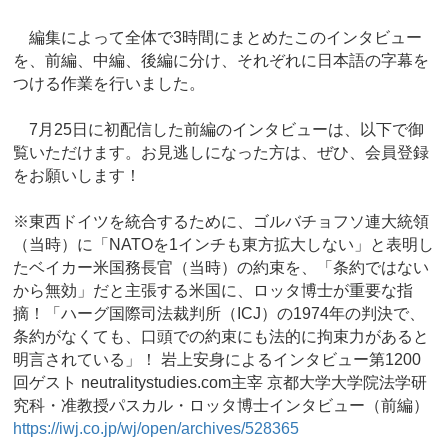
編集によって全体で3時間にまとめたこのインタビュー
を、前編、中編、後編に分け、それぞれに日本語の字幕を
つける作業を行いました。
7月25日に初配信した前編のインタビューは、以下で御
覧いただけます。お見逃しになった方は、ぜひ、会員登録
をお願いします！
※東西ドイツを統合するために、ゴルバチョフソ連大統領
（当時）に「NATOを1インチも東方拡大しない」と表明し
たベイカー米国務長官（当時）の約束を、「条約ではない
から無効」だと主張する米国に、ロッタ博士が重要な指
摘！「ハーグ国際司法裁判所（ICJ）の1974年の判決で、
条約がなくても、口頭での約束にも法的に拘束力があると
明言されている」！ 岩上安身によるインタビュー第1200
回ゲスト neutralitystudies.com主宰 京都大学大学院法学研
究科・准教授パスカル・ロッタ博士インタビュー（前編）
https://iwj.co.jp/wj/open/archives/528365