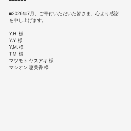
■2026年7月、ご寄付いただいた皆さま、心より感謝
を申し上げます。
Y.H. 様
Y.Y. 様
Y,M. 様
T.M. 様
マツモト ヤスアキ 様
マシオン 恵美香 様
岩井 祐子 様
吉村 隆子 様
新城 靖 様
青木 要 様
T.Y. 様
K.O. 様
Y.S. 様
Y.N. 様
y.m. 様
R.N. 様