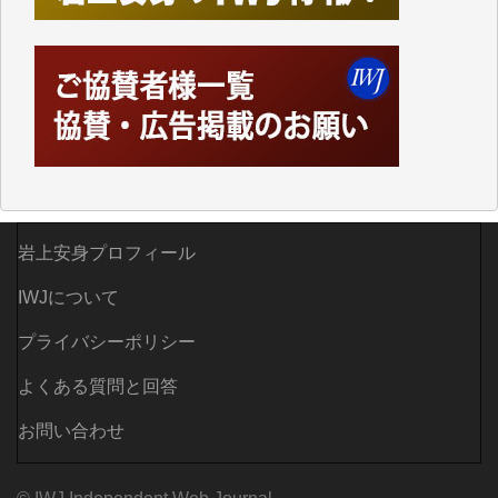
ってハイパーリンクを張り、重要と思われる記事にい
つでも簡単にアクセスできるようにして来ました。し
かし、それができるのもコンテンツがサーバーに保存
されているからこそのことであり、そのサーバーが使
えなくなってしまえば二度と視ることが出来なくなっ
てしまいます。
「何とかしなければ、何とかしてほしい。」と思いな
がらも前述した事情でどうにもならない自分の非力に
歯ぎしりするばかりです。（T.M.様）
岩上安身プロフィール
いつもまともな報道、ありがとうございます。（新城
靖 様）
IWJについて
プライバシーポリシー
よくある質問と回答
お問い合わせ