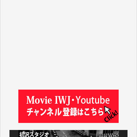
J.M. 様
T.N. 様
Y.T. 様
T.K. 様
ASAKO TAKAESU 様
マシオン恵美香 様
平野智生 様
山本賢二 様
吉住俊昭 様
徳山匡 様
金 盛起 様
塩川 晃平 様
松本益美 様
井出 隆太 様
及川昭男 様
岩井祐子 様
藤田英之 様
藤岡比左志 様
井出 隆太 様
小池説夫 様