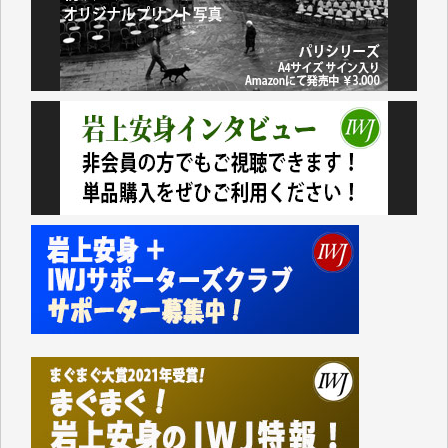
アオキカナメ 様
諸般の事情によりIWJ会費払えず今は非会員です。市
民側に立つ講演会にIWJのカメラマンをよく拝見して
おります。コンテンツが失われるのはあまりにもった
いない。少しでもお役立てください。（H.O.様）
今日、僅かですがカンパしました。（T.M.様）
今日、僅かですがカンパしました。IWJの危機を乗り
切るには到底及ばない額ですが病気の妻を抱えている
私にとっては精一杯のカンパです。
かねてよりIWJが発してきた膨大な取材記事や解説記
事、そして各界の方々とのインタビューは大袈裟では
なく、極めて重要な知的財産だと思っています。
Windows7の頃はIWJの動画もRealPlayerで録画でき
て、かなりの動画をDVDに焼きこんで保存していま
した。
しかし、それが出来なくなって以降はExcelなどを使